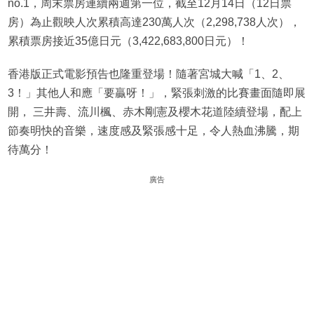
no.1，周末票房連續兩週第一位，截至12月14日（12日票
房）為止觀映人次累積高達230萬人次（2,298,738人次），
累積票房接近35億日元（3,422,683,800日元）！
香港版正式電影預告也隆重登場！隨著宮城大喊「1、2、
3！」其他人和應「要贏呀！」，緊張刺激的比賽畫面隨即展
開， 三井壽、流川楓、赤木剛憲及櫻木花道陸續登場，配上
節奏明快的音樂，速度感及緊張感十足，令人熱血沸騰，期
待萬分！
廣告