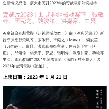
售票情況想信，廣大市民對2023年的賀歲電影熱切期待！
賀歲片2023｜1. 超神經械劫案下：張敬
軒、王菀之、魏浚笙、洪嘉豪、白只
英皇賀歲喜劇電影《超神經械劫案下》由《深宵閃避球》新
晉導演應智贇執導，張敬軒、王菀之（Ivana）、魏浚笙
（Jeffrey）、白只、洪嘉豪領銜主演，仲有黃正宜（阿
正）、邱頌偉、楊天宇、郭思、張明偉、歐陽仲豪、黎峻等
主演。電影改編自2004年韓國電影《我們全村不是人》及
2021年台灣電影《詭扯》。
上映日期：2023 年 1 月 21 日