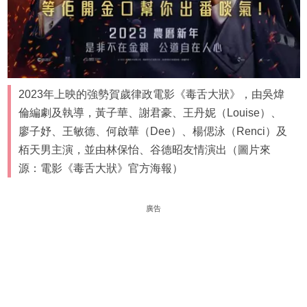
2023年上映的強勢賀歲律政電影《毒舌大狀》，由吳煒
倫編劇及執導，黃子華、謝君豪、王丹妮（Louise）、
廖子妤、王敏德、何啟華（Dee）、楊偲泳（Renci）及
栢天男主演，並由林保怡、谷德昭友情演出（圖片來
源：電影《毒舌大狀》官方海報）
廣告