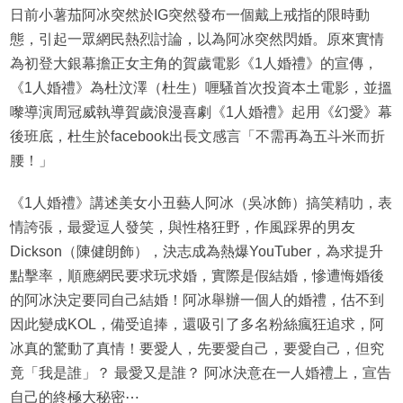
日前小薯茄阿冰突然於IG突然發布一個戴上戒指的限時動
態，引起一眾網民熱烈討論，以為阿冰突然閃婚。原來實情
為初登大銀幕擔正女主角的賀歲電影《1人婚禮》的宣傳，
《1人婚禮》為杜汶澤（杜生）喱騷首次投資本土電影，並搵
嚟導演周冠威執導賀歲浪漫喜劇《1人婚禮》起用《幻愛》幕
後班底，杜生於facebook出長文感言「不需再為五斗米而折
腰！」
《1人婚禮》講述美女小丑藝人阿冰（吳冰飾）搞笑精叻，表
情誇張，最愛逗人發笑，與性格狂野，作風踩界的男友
Dickson（陳健朗飾），決志成為熱爆YouTuber，為求提升
點擊率，順應網民要求玩求婚，實際是假結婚，慘遭悔婚後
的阿冰決定要同自己結婚！阿冰舉辦一個人的婚禮，估不到
因此變成KOL，備受追捧，還吸引了多名粉絲瘋狂追求，阿
冰真的驚動了真情！要愛人，先要愛自己，要愛自己，但究
竟「我是誰」？ 最愛又是誰？ 阿冰決意在一人婚禮上，宣告
自己的終極大秘密⋯