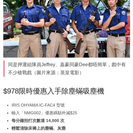
同是押運組隊員Jeffrey、嘉豪同豪Dee都唔簡單，戲中有
不少槍戰戲（圖片來源：英皇電影）
$978限時優惠入手除塵蟎吸塵機
IRIS OHYAMA IC-FAC4 型號
輸入「NMG002」優惠碼額外減$25
每分鐘拍打次數達 14,000 次
輕鬆清除床褥上的塵蟎、灰塵