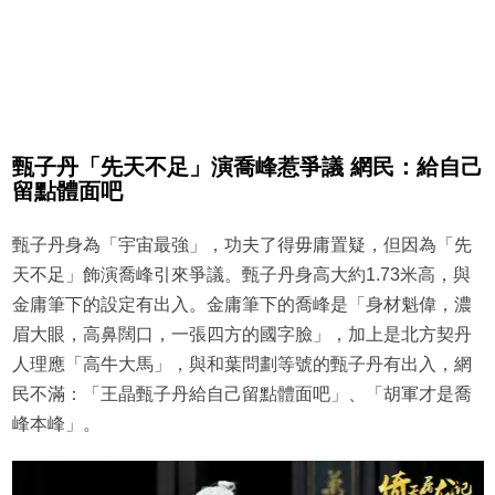
甄子丹「先天不足」演喬峰惹爭議 網民：給自己
留點體面吧
甄子丹身為「宇宙最強」，功夫了得毋庸置疑，但因為「先
天不足」飾演喬峰引來爭議。甄子丹身高大約1.73米高，與
金庸筆下的設定有出入。金庸筆下的喬峰是「身材魁偉，濃
眉大眼，高鼻闊口，一張四方的國字臉」，加上是北方契丹
人理應「高牛大馬」，與和葉問劃等號的甄子丹有出入，網
民不滿：「王晶甄子丹給自己留點體面吧」、「胡軍才是喬
峰本峰」。