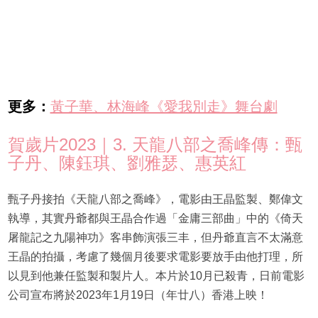
更多：
黃子華、林海峰《愛我別走》舞台劇
賀歲片2023｜3. 天龍八部之喬峰傳：甄
子丹、陳鈺琪、劉雅瑟、惠英紅
甄子丹接拍《天龍八部之喬峰》，電影由王晶監製、鄭偉文
執導，其實丹爺都與王晶合作過「金庸三部曲」中的《倚天
屠龍記之九陽神功》客串飾演張三丰，但丹爺直言不太滿意
王晶的拍攝，考慮了幾個月後要求電影要放手由他打理，所
以見到他兼任監製和製片人。本片於10月已殺青，日前電影
公司宣布將於2023年1月19日（年廿八）香港上映！