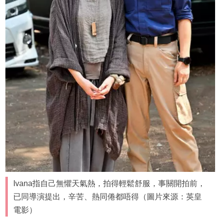
Ivana指自己無懼天氣熱，拍得輕鬆舒服，事關開拍前，
已同導演提出，辛苦、熱同倦都唔得（圖片來源：英皇
電影）