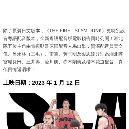
除了原裝日文版本，《THE FIRST SLAM DUNK》更特別設
有粵語配音版本，全新粵語配音版電影預告同時公開！湘北
隊五位主角由電視動畫原班配音人馬出撃，資深配音員黃文
偉、呂永林（三毛）、雷霆、黃志明及梁志達分別為湘北隊
宮城良田、三井壽、流川楓、赤木剛憲及櫻木花道配音，真
係回憶返晒嚟！
上映日期：2023 年 1 月 12 日