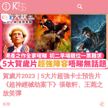
賀歲片2023｜5大片超強卡士預告片
《超神經械劫案下》張敬軒、王菀之
放笑彈
娛樂