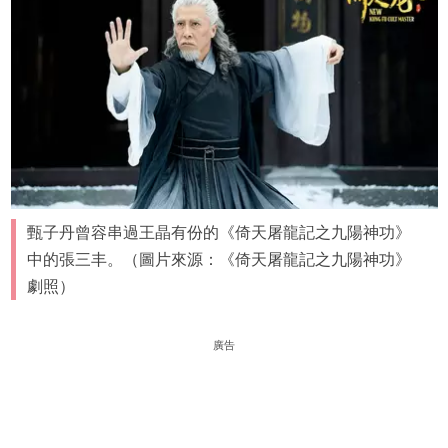
甄子丹曾容串過王晶有份的《倚天屠龍記之九陽神功》
中的張三丰。（圖片來源：《倚天屠龍記之九陽神功》
劇照）
廣告