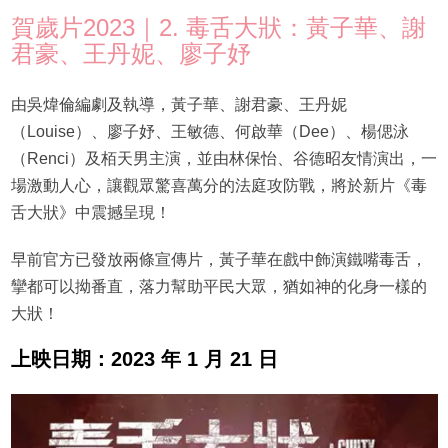
賀歲片2023｜2. 毒舌大狀：黃子華、謝
君豪、王丹妮、廖子妤
由吳煒倫編劇及執導，黃子華、謝君豪、王丹妮
（Louise）、廖子妤、王敏德、何啟華（Dee）、楊偲泳
（Renci）及栢天男主演，並由林保怡、谷德昭友情演出，一
場激動人心，讓觀眾驚喜萬分的法庭攻防戰，將於新片《毒
舌大狀》中震撼呈現！
早前官方已發放兩條宣傳片，黃子華在戲中飾演鐵嘴毒舌，
攣都可以拗番直，落力幫助平民大眾，猶如神的化身一樣的
大狀！
上映日期：2023 年 1 月 21 日