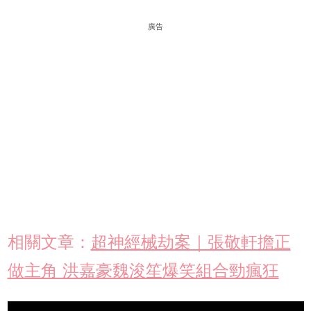
廣告
相關文章：
超神經械劫案｜張敬軒擔正
做主角 洪嘉豪魏浚笙爆笑組合勁瘋狂