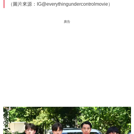
（圖片來源：IG@everythingundercontrolmovie）
廣告