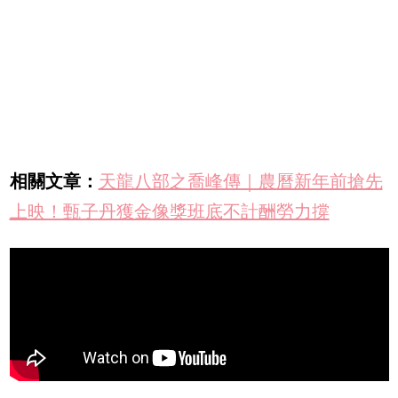
相關文章：
天龍八部之喬峰傳｜農曆新年前搶先
上映！甄子丹獲金像獎班底不計酬勞力撐