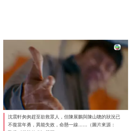
沈震軒匆匆趕至欲救眾人，但陳展鵬與陳山聰的狀況已
不復當年勇，異能失效，命懸一線……（圖片來源：