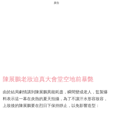
廣告
陳展鵬老妝迫真大會堂空地前暴斃
由於結局劇情講到陳展鵬異能耗盡，瞬間變成老人，監製爆
料表示這一幕在炎熱的夏天拍攝，為了不讓汗水形容妝容，
上妝後的陳展鵬要在烈日下保持靜止，以免影響造型：