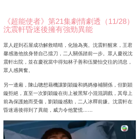
《超能使者》第21集劇情劇透（11/28）
沈震軒昏迷後擁有強勁異能
眾人趕到石屋成功解救晴晴，化險為夷。沈震軒醒來，王君
馨感激他捨身替自己擋刀，二人關係踏前一步。眾人慶祝沈
震軒出院，並在慶祝當中得知林子善和伍樂怡交往的消息，
眾人感興奮。
另一邊廂，陳山聰想藉機讓劉穎鏇和媽媽修補關係，但劉穎
鏇拒絕，直至一次劉穎鏇在街上被黑幫小混混調戲，其母上
前為保護她而受傷，劉穎鏇感動，二人冰釋前嫌。沈震軒在
昏迷過後得到了異能，威力令他驚慌……