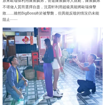
原來歐瑞偉利用陳展鵬弟，脅逼陳展鵬等人就範，陳展鵬弟
不堪做人質而選擇自盡，沈震軒利用超級異能將歐瑞偉擊
敗……雖然BigBoss終於被擊斃，但異能反噬的情況仍未能
阻止⋯⋯