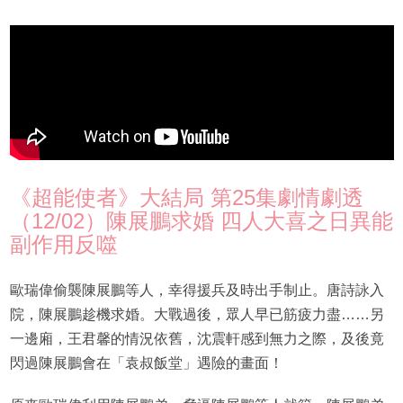
《超能使者》大結局 第25集劇情劇透
（12/02）陳展鵬求婚 四人大喜之日異能
副作用反噬
歐瑞偉偷襲陳展鵬等人，幸得援兵及時出手制止。唐詩詠入
院，陳展鵬趁機求婚。大戰過後，眾人早已筋疲力盡……另
一邊廂，王君馨的情況依舊，沈震軒感到無力之際，及後竟
閃過陳展鵬會在「袁叔飯堂」遇險的畫面！