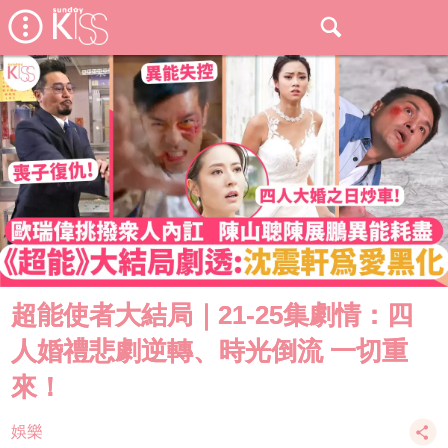
超能使者大結局｜21-25集劇情：四
人婚禮悲劇逆轉、時光倒流 一切重
來！
娛樂