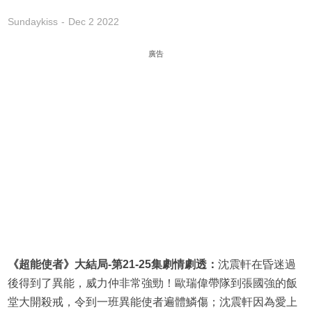
Sundaykiss
Dec 2 2022
廣告
《超能使者》大結局-第21-25集劇情劇透：
沈震軒在昏迷過
後得到了異能，威力仲非常強勁！歐瑞偉帶隊到張國強的飯
堂大開殺戒，令到一班異能使者遍體鱗傷；沈震軒因為愛上