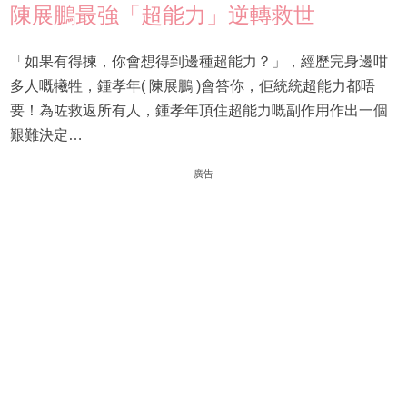
陳展鵬最強「超能力」逆轉救世
「如果有得揀，你會想得到邊種超能力？」，經歷完身邊咁
多人嘅犧牲，鍾孝年( 陳展鵬 )會答你，佢統統超能力都唔
要！為咗救返所有人，鍾孝年頂住超能力嘅副作用作出一個
艱難決定…
廣告