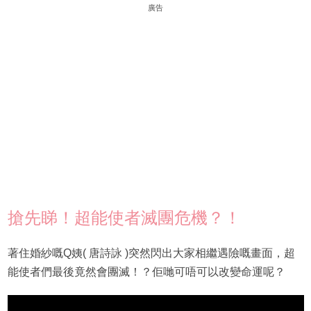
廣告
搶先睇！超能使者滅團危機？！
著住婚紗嘅Q姨( 唐詩詠 )突然閃出大家相繼遇險嘅畫面，超
能使者們最後竟然會團滅！？佢哋可唔可以改變命運呢？