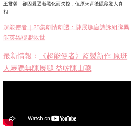
王君馨，卻因愛逐漸黑化而失控，但原來背後隱藏驚人真
相⋯⋯
超能使者｜25集劇情劇透：陳展鵬唐詩詠組隊異
能英雄聯盟救世
最新情報：
《超能使者》監製新作 原班
人馬獨無陳展鵬 益咗陳山聰