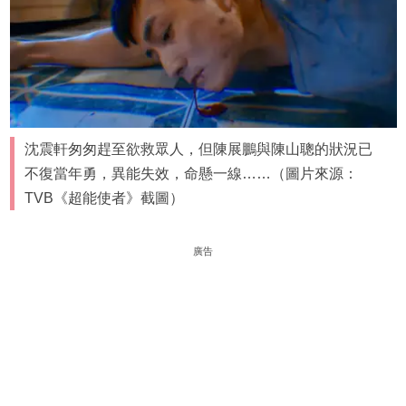
沈震軒匆匆趕至欲救眾人，但陳展鵬與陳山聰的狀況已
不復當年勇，異能失效，命懸一線……（圖片來源：
TVB《超能使者》截圖）
廣告