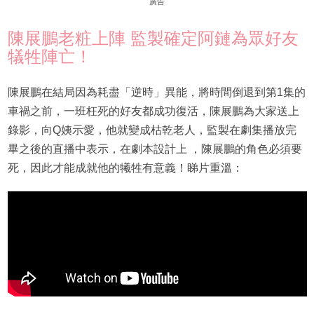
廣告
陳展鵬老粧上陣 監製確定阿鏈為眾好友
犠牲陣亡！
陳展鵬在結局因為耗盡「逆時」異能，將時間倒退到第1集的
車禍之前，一班枉死的好友都成功復活，陳展鵬為大家送上
錄影，向Q姨示愛，他就變成枯乾老人，監製在劇集播放完
畢之後的直播中表示，在劇本設計上 ，陳展鵬的角色必須要
死，因此才能成就他的犧牲有意義！睇片重溫：