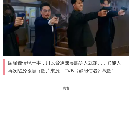
歐瑞偉發現一事，用以脅逼陳展鵬等人就範……異能人
再次陷於險境（圖片來源：TVB《超能使者》截圖）
廣告