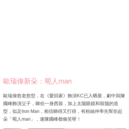
歐瑞偉新朵：呃人man
歐瑞偉愈老愈型，在《愛回家》飾演KC已入晒屋，劇中與陳
國峰飾演父子，睇佢一身西裝，加上太陽眼鏡和留鬚的造
型，似足Iron Man，相信睇得又打得，有粉絲仲率先幫佢起
朵「呃人man」，連陳國峰都偷笑呀！