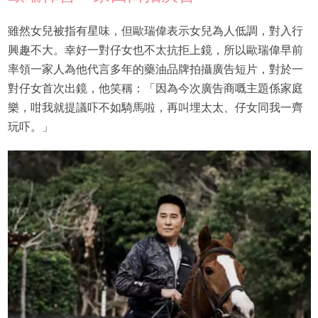
雖然女兒被指有星味，但歐瑞偉表示女兒為人低調，對入行
興趣不大。幸好一對仔女也不太抗拒上鏡，所以歐瑞偉早前
率領一家人為他代言多年的藥油品牌拍攝廣告短片，對於一
對仔女首次出鏡，他笑稱：「因為今次廣告商嘅主題係家庭
樂，咁我就提議吓不如騎馬啦，再叫埋太太、仔女同我一齊
玩吓。」