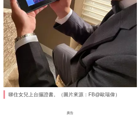
睇住女兒上台攞證書。（圖片來源：FB@歐瑞偉）
廣告