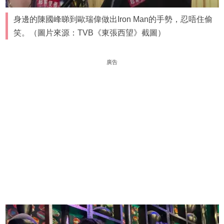
身邊的陳國峰睇到歐瑞偉做出Iron Man的手勢，忍唔住偷
笑。（圖片來源：TVB《東張西望》截圖）
廣告