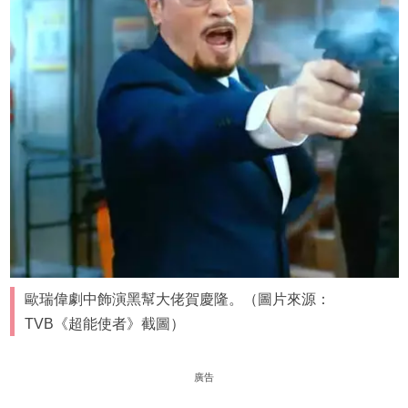
歐瑞偉劇中飾演黑幫大佬賀慶隆。（圖片來源：
TVB《超能使者》截圖）
廣告