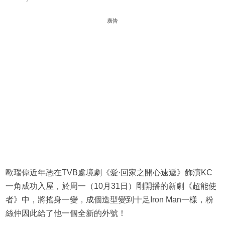
廣告
歐瑞偉近年憑在TVB處境劇《愛·回家之開心速遞》飾演KC
一角成功入屋，於周一（10月31日）剛開播的新劇《超能使
者》中，將搖身一變，成個造型變到十足Iron Man一樣，粉
絲仲因此給了他一個全新的外號！