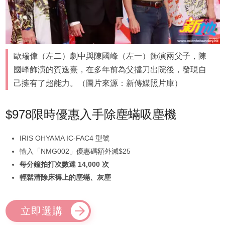
歐瑞偉（左二）劇中與陳國峰（左一）飾演兩父子，陳
國峰飾演的賀逸熹，在多年前為父擋刀出院後，發現自
己擁有了超能力。（圖片來源：新傳媒照片庫）
$978限時優惠入手除塵蟎吸塵機
IRIS OHYAMA IC-FAC4 型號
輸入「NMG002」優惠碼額外減$25
每分鐘拍打次數達 14,000 次
輕鬆清除床褥上的塵蟎、灰塵
立即選購