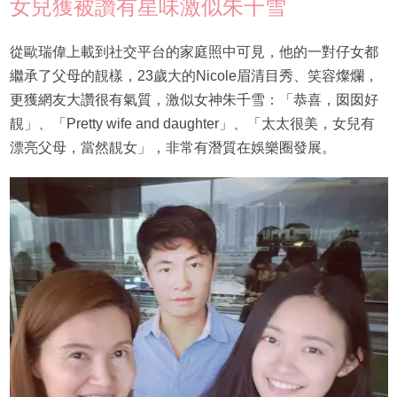
女兒獲被讚有星味激似朱千雪
從歐瑞偉上載到社交平台的家庭照中可見，他的一對仔女都
繼承了父母的靚樣，23歲大的Nicole眉清目秀、笑容燦爛，
更獲網友大讚很有氣質，激似女神朱千雪：「恭喜，囡囡好
靚」、「Pretty wife and daughter」、「太太很美，女兒有
漂亮父母，當然靚女」，非常有潛質在娛樂圈發展。