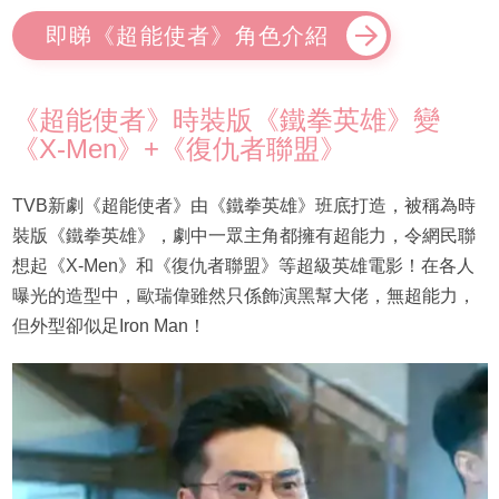
即睇《超能使者》角色介紹
《超能使者》時裝版《鐵拳英雄》變
《X-Men》+《復仇者聯盟》
TVB新劇《超能使者》由《鐵拳英雄》班底打造，被稱為時
裝版《鐵拳英雄》，劇中一眾主角都擁有超能力，令網民聯
想起《X-Men》和《復仇者聯盟》等超級英雄電影！在各人
曝光的造型中，歐瑞偉雖然只係飾演黑幫大佬，無超能力，
但外型卻似足Iron Man！