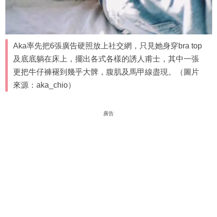
Aka率先把6張廣告硬照放上社交網，只見她身穿bra top
及底底躺在床上，擺出各式各樣的誘人甫士，其中一張
更把牛仔褲褪到幾乎大髀，腹肌及馬甲線盡現。（圖片
來源：aka_chio）
廣告