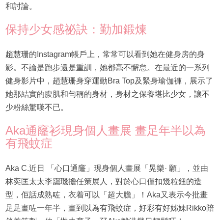
和討論。
保持少女感祕訣：勤加鍛煉
趙慧珊的Instagram帳戶上，常常可以看到她在健身房的身
影。不論是跑步還是重訓，她都毫不懈怠。在最近的一系列
健身影片中，趙慧珊身穿運動Bra Top及緊身瑜伽褲，展示了
她那結實的腹肌和勻稱的身材，身材之保養堪比少女，讓不
少粉絲驚嘆不已。
Aka通窿衫現身個人畫展 畫足年半以為
有飛蚊症
Aka C.近日 「心口通窿」現身個人畫展「晃樂· 願」，並由
林奕匡太太李靄璣擔任策展人，對於心口僅扣幾粒鈕的造
型，佢話成熟咗，衣着可以「超大膽」！Aka又表示今批畫
足足畫咗一年半，畫到以為有飛蚊症，好彩有好姊妹Rikko陪