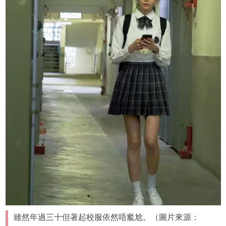
雖然年過三十但著起校服依然唔尷尬。（圖片來源：