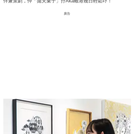
伴兼策劃，仲「拋夫棄子」孖Aka離港幾日輕鬆吓！
廣告