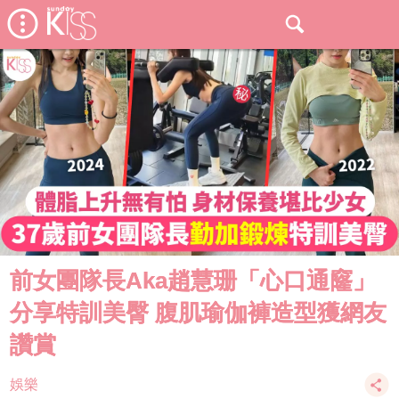
前女團隊長Aka趙慧珊「心口通窿」
分享特訓美臀 腹肌瑜伽褲造型獲網友
讚賞
娛樂