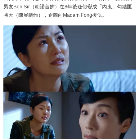
男友Ben Sir（胡諾言飾）在8年後疑似變成「內鬼」勾結匡
勝天（陳展鵬飾），企圖向Madam Fong復仇。