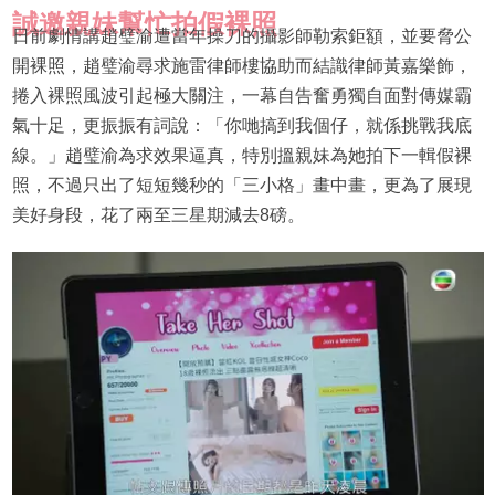
誠邀親妹幫忙拍假裸照
日前劇情講趙璧渝遭當年操刀的攝影師勒索鉅額，並要脅公
開裸照，趙璧渝尋求施雷律師樓協助而結識律師黃嘉樂飾，
捲入裸照風波引起極大關注，一幕自告奮勇獨自面對傳媒霸
氣十足，更振振有詞說：「你哋搞到我個仔，就係挑戰我底
線。」趙璧渝為求效果逼真，特別搵親妹為她拍下一輯假裸
照，不過只出了短短幾秒的「三小格」畫中畫，更為了展現
美好身段，花了兩至三星期減去8磅。