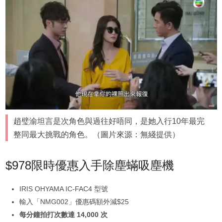
趙璧渝坦言是次角色與過往好唔同，是她入行10年最完
整同最大挑戰的角色。（圖片來源：無綫提供）
$978限時優惠入手除塵蟎吸塵機
IRIS OHYAMA IC-FAC4 型號
輸入「NMG002」優惠碼額外減$25
每分鐘拍打次數達 14,000 次