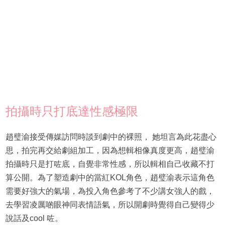
拍攝時只打底達性感極限
趙璧渝接受傳媒訪問時談到劇中的裸照， 她坦言為此花盡心
思，拍完再交給劇組加工，因為想輯相像真度更高，趙璧渝
拍攝時只是打咗底，自覺非常性感，所以輯相自己收藏不打
算公開。為了塑造劇中的當紅KOL角色，趙璧渝表示這角色
需要好強大的氣場，為投入角色參考了不少講女強人的戲，
去學習凌厲啲眼神同表情語氣，所以開劇時覺得自己變得少
說話及cool 咗。