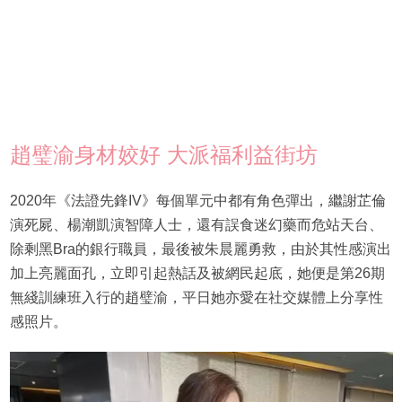
趙璧渝身材姣好 大派福利益街坊
2020年《法證先鋒IV》每個單元中都有角色彈出，繼謝芷倫
演死屍、楊潮凱演智障人士，還有誤食迷幻藥而危站天台、
除剩黑Bra的銀行職員，最後被朱晨麗勇救，由於其性感演出
加上亮麗面孔，立即引起熱話及被網民起底，她便是第26期
無綫訓練班入行的趙璧渝，平日她亦愛在社交媒體上分享性
感照片。