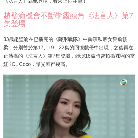
《法言人》霸氣登場，看來上位在望！
趙璧渝機會不斷嶄露頭角《法言人》第7
集登場
33歲趙璧渝在已播完的《隱形戰隊》中飾演臥底女警詹筱
柔，分別曾於第17、19、22集的回憶戲份中出現，之後再在
正熱播的《法言人》第7集登場，飾演18歲時曾拍攝裸照的當
紅KOL Coco，曝光率都幾高。