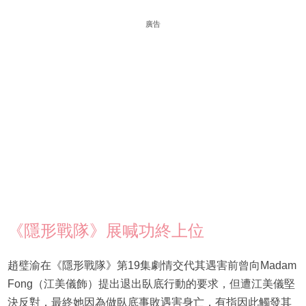
廣告
《隱形戰隊》展喊功終上位
趙璧渝在《隱形戰隊》第19集劇情交代其遇害前曾向Madam
Fong（江美儀飾）提出退出臥底行動的要求，但遭江美儀堅
決反對，最終她因為做臥底事敗遇害身亡，有指因此觸發其