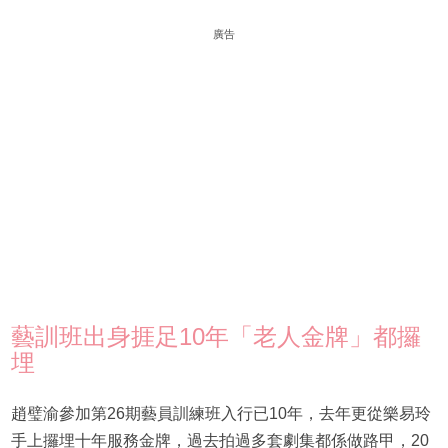
廣告
藝訓班出身捱足10年「老人金牌」都攞
埋
趙璧渝參加第26期藝員訓練班入行已10年，去年更從樂易玲
手上攞埋十年服務金牌，過去拍過多套劇集都係做路甲，20