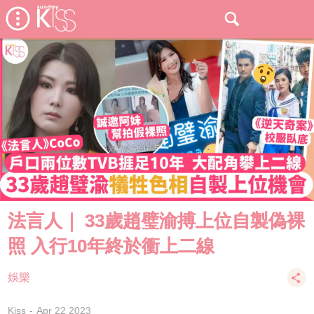
法言人｜ 33歲趙璧渝搏上位自製偽裸
照 入行10年終於衝上二線
娛樂
Kiss
Apr 22 2023