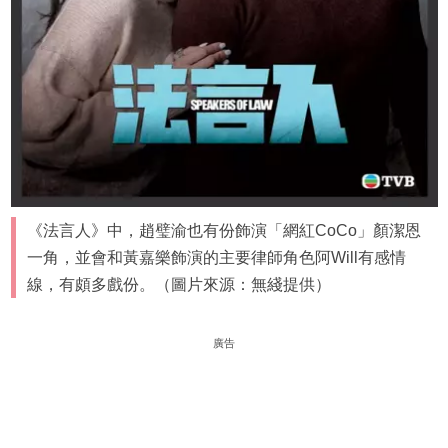
《法言人》中，趙璧渝也有份飾演「網紅CoCo」顏潔恩
一角，並會和黃嘉樂飾演的主要律師角色阿Will有感情
線，有頗多戲份。（圖片來源：無綫提供）
廣告