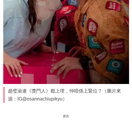
趙璧渝連《獎門人》都上埋，仲唔係上緊位？（圖片來
源：IG@osannachiupikyu）
廣告