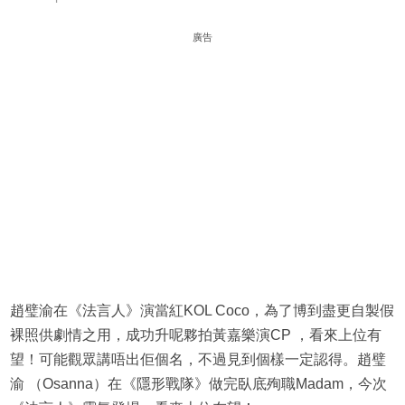
廣告
趙璧渝在《法言人》演當紅KOL Coco，為了博到盡更自製假
裸照供劇情之用，成功升呢夥拍黃嘉樂演CP ，看來上位有
望！可能觀眾講唔出佢個名，不過見到個樣一定認得。趙璧
渝 （Osanna）在《隱形戰隊》做完臥底殉職Madam，今次