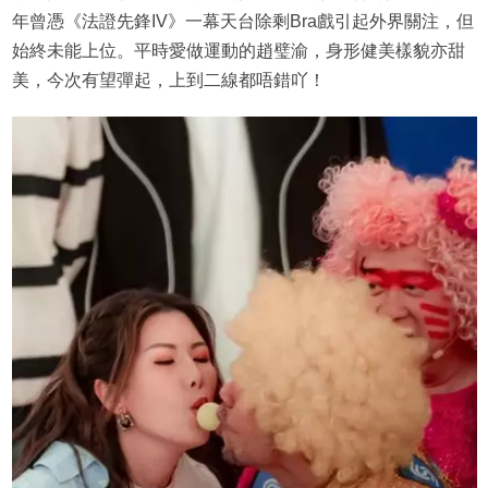
年曾憑《法證先鋒IV》一幕天台除剩Bra戲引起外界關注，但
始終未能上位。平時愛做運動的趙璧渝，身形健美樣貌亦甜
美，今次有望彈起，上到二線都唔錯吖！