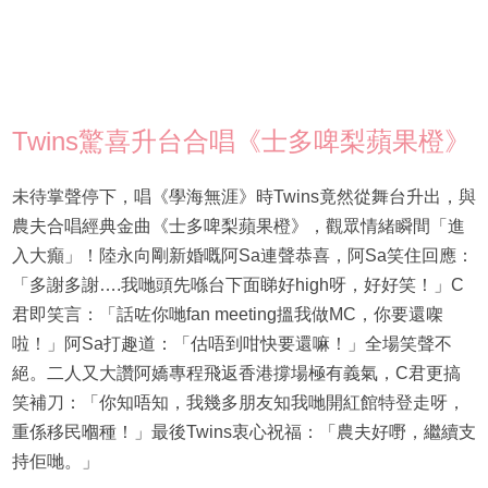
Twins驚喜升台合唱《士多啤梨蘋果橙》
未待掌聲停下，唱《學海無涯》時Twins竟然從舞台升出，與
農夫合唱經典金曲《士多啤梨蘋果橙》，觀眾情緒瞬間「進
入大癲」！陸永向剛新婚嘅阿Sa連聲恭喜，阿Sa笑住回應：
「多謝多謝….我哋頭先喺台下面睇好high呀，好好笑！」C
君即笑言：「話咗你哋fan meeting搵我做MC，你要還㗎
啦！」阿Sa打趣道：「估唔到咁快要還嘛！」全場笑聲不
絕。二人又大讚阿嬌專程飛返香港撐場極有義氣，C君更搞
笑補刀：「你知唔知，我幾多朋友知我哋開紅館特登走呀，
重係移民嗰種！」最後Twins衷心祝福：「農夫好嘢，繼續支
持佢哋。」