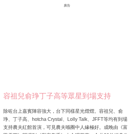
廣告
容祖兒俞琤丁子高等眾星到場支持
除咗台上嘉賓陣容強大，台下同樣星光熠熠。容祖兒、俞
琤、丁子高、hotcha Crystal、Lolly Talk、JFFT等均有到場
支持農夫紅館首演，可見農夫喺圈中人緣極好。成晚由《富