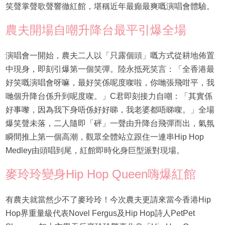
笑聲掌聲歌聲響徹紅館，堪稱近年最癲最爽嘅演唱會體驗。
農夫開場自嘲升降台最平引爆全場
演唱會一開始，農夫二人以「只露個頭」嘅方式從耕地佈置
中現身，即刻引爆第一個笑彈。陸永抵死笑言：「全香港最
好笑嘅演唱會呀嘛，最好笑係呢度㗎啦，你哋張飛咁平，我
哋個升降台係升到呢度㗎。」C君即刻接力自嘲：「其實係
好事嚟，因為我下身唔係好好睇，我老婆都唔睇㗎。」全場
爆笑聲未落，二人隨即「砰」一聲由升降台飛彈而出，氣氛
瞬間推上第一個高潮，觀眾全體站立跟住一連串Hip Hop
Medley由頭唱到尾，紅館即時化身巨型派對現場。
麥玲玲變身Hip Hop Queen嗨爆紅館
有農夫就當然少不了麥玲玲！今次農夫更請來當今香港Hip
Hop界重量級代表Novel Fergus及Hip Hop詩人PetPet