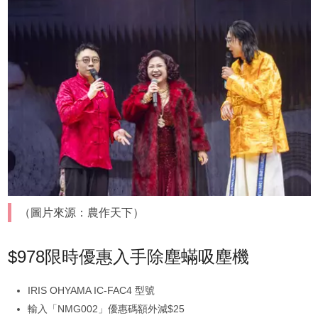
（圖片來源：農作天下）
$978限時優惠入手除塵蟎吸塵機
IRIS OHYAMA IC-FAC4 型號
輸入「NMG002」優惠碼額外減$25