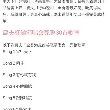
甲天下》開場到《舉高隻手》大合唱落幕，合共30首經典作
品輪番上陣，農夫用行動證明「全香港最好笑」既笑得瘋
狂、玩得盡興，更真心滿載，為出道廿年交出一張完美成績
單。
農夫紅館演唱會完整30首歌單
以下為農夫「全香港最好笑嘅演唱會」完整歌單：
Song 1 富甲天下
Song 2 同伴
Song 3 冇你就冇我
Song 4 心跳回憶
Song 5 跟隊唔該
Song 6全民皆估