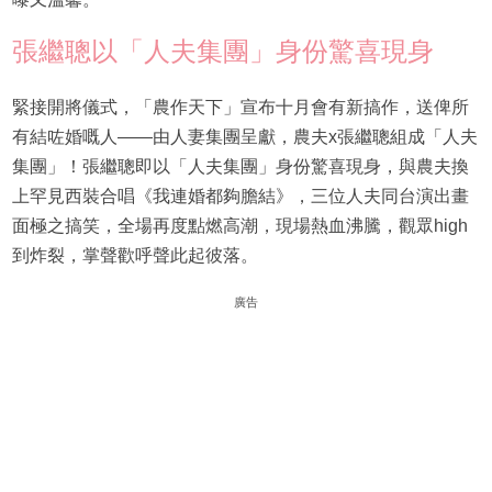
張繼聰以「人夫集團」身份驚喜現身
緊接開將儀式，「農作天下」宣布十月會有新搞作，送俾所
有結咗婚嘅人——由人妻集團呈獻，農夫x張繼聰組成「人夫
集團」！張繼聰即以「人夫集團」身份驚喜現身，與農夫換
上罕見西裝合唱《我連婚都夠膽結》，三位人夫同台演出畫
面極之搞笑，全場再度點燃高潮，現場熱血沸騰，觀眾high
到炸裂，掌聲歡呼聲此起彼落。
廣告