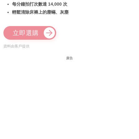
每分鐘拍打次數達 14,000 次
輕鬆清除床褥上的塵蟎、灰塵
立即選購
資料由客戶提供
廣告