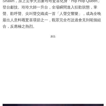
Shawn，加上玄學天后麥玲玲驚喜化身「Hip Hop Queen」
登台獻技。玲玲大師一升台，全場瞬間進入狂歡狀態，掌
聲、歡呼聲、尖叫聲交織成一首「人聲交響樂」，成為全晚
最出人意料嘅驚喜環節之一，觀眾完全冇諗過會見到呢個組
合，反應極之熱烈。
廣告