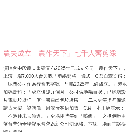
農夫成立「農作天下」七千人齊剪綵
演唱會中段農夫重磅宣布2025年已成立公司「農作天下」，
上演一場7,000人參與嘅「剪綵開將」儀式。C君自豪笑稱：
「呢間公司作為行業老字號，早喺2025年已經成立。」陸永
加碼爆料：「成立短短九個月，公司佔地幾百呎，已經增設
咗電動垃圾桶，佢仲識自己包垃圾㗎！」二人更笑指準備邀
請古天樂、梁朝偉、周潤發簽約加盟，C君一本正經表示：
「不過仲未去傾過。」全場即時笑到「噴飯」，之後佢哋更
落台帶領全場觀眾齊齊為新公司切燒豬、剪綵，場面荒謬得
嚟又溫馨。