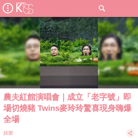
農夫紅館演唱會｜成立「老字號」即
場切燒豬 Twins麥玲玲驚喜現身嗨爆
全場
娛樂