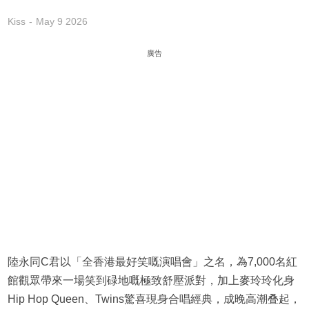
Kiss
May 9 2026
廣告
陸永同C君以「全香港最好笑嘅演唱會」之名，為7,000名紅
館觀眾帶來一場笑到碌地嘅極致舒壓派對，加上麥玲玲化身
Hip Hop Queen、Twins驚喜現身合唱經典，成晚高潮叠起，