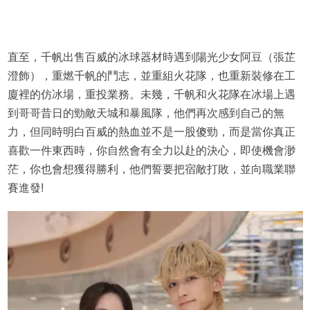
直至，千帆出售百威的冰球器材時遇到陽光少女阿豆（張芷
澄飾），重燃千帆的鬥志，並重組火花隊，也重新裝修在工
廈裡的仿冰場，重投業務。未幾，千帆和火花隊在冰場上遇
到哥哥昔日的勁敵天城和暴風隊，他們再次感到自己的無
力，但同時明白百威的熱血並不是一股傻勁，而是當你真正
喜歡一件東⻄時，你自然會有全力以赴的決心，即使機會渺
茫，你也會想獲得勝利，他們誓要把宿敵打敗，並向職業聯
賽進發!