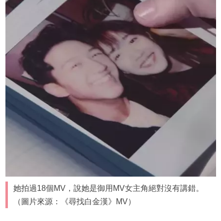
她拍過18個MV，說她是御用MV女主角絕對沒有講錯。
（圖片來源：《尋找白金漢》MV）