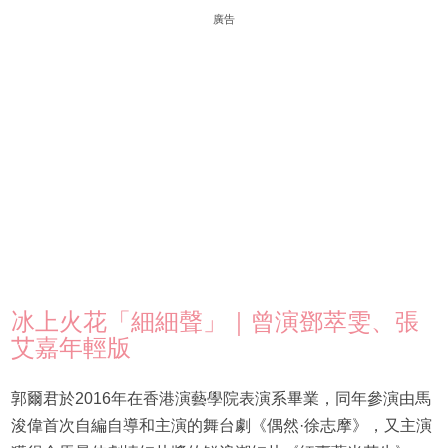
廣告
冰上火花「細細聲」｜曾演鄧萃雯、張
艾嘉年輕版
郭爾君於2016年在香港演藝學院表演系畢業，同年參演由馬
浚偉首次自編自導和主演的舞台劇《偶然·徐志摩》，又主演