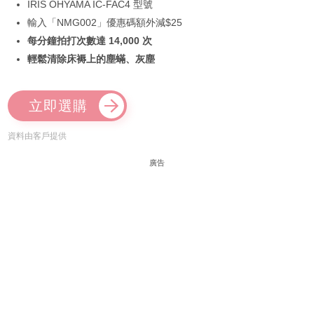
IRIS OHYAMA IC-FAC4 型號
輸入「NMG002」優惠碼額外減$25
每分鐘拍打次數達 14,000 次
輕鬆清除床褥上的塵蟎、灰塵
立即選購
資料由客戶提供
廣告