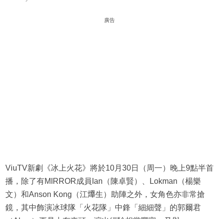
廣告
ViuTV新劇《冰上火花》將於10月30日（周一）晚上9點半首
播，除了有MIRROR成員Ian（陳卓賢）、Lokman（楊樂
文）和Anson Kong（江𤒹生）助陣之外，女角色亦非常搶
鏡，其中飾演冰球隊「火花隊」中鋒「細細聲」的郭爾君