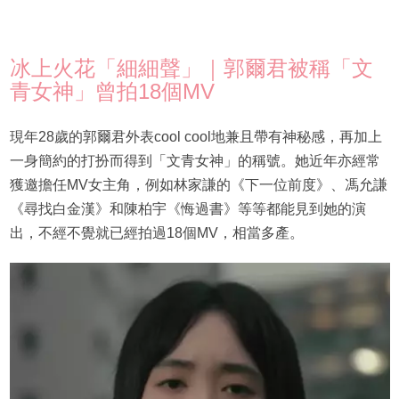
冰上火花「細細聲」｜郭爾君被稱「文
青女神」曾拍18個MV
現年28歲的郭爾君外表cool cool地兼且帶有神秘感，再加上
一身簡約的打扮而得到「文青女神」的稱號。她近年亦經常
獲邀擔任MV女主角，例如林家謙的《下一位前度》、馮允謙
《尋找白金漢》和陳柏宇《悔過書》等等都能見到她的演
出，不經不覺就已經拍過18個MV，相當多產。