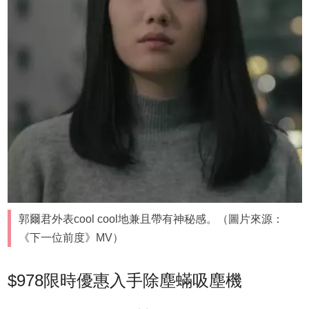
郭爾君外表cool cool地兼且帶有神秘感。（圖片來源：
《下一位前度》MV）
$978限時優惠入手除塵蟎吸塵機