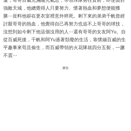
遠，哥哥百威充滿陽光氣息，帶領球隊勇往直前，即使面對
強敵天城，他總覺得人只要努力、懷著熱血和夢想便能獲
勝⋯豈料他卻在更衣室裡意外猝死。剩下來的弟弟千帆曾經
討厭哥哥的熱血，他覺得自己再努力也追不上哥哥的球技，
沒想到如今剩下他這個沒用的人⋯還有哥哥的女友阿Yu。自
從百威死後，千帆和阿Yu過著頹廢的生活，靠懷緬百威的生
平趣事來苟且偷生，而百威帶領的火花隊就四分五裂，一蹶
不震⋯
廣告