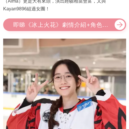
（Alma）更是大有來頭，演出經驗相當豐富，又與
Kayan9896組過女團！
即睇《冰上火花》劇情介紹+角色演
員表