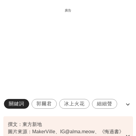
廣告
關鍵詞
郭爾君
冰上火花
細細聲
viutv
撰文：東方新地
圖片來源：MakerVille、
IG@alma.meow
、《悔過書》