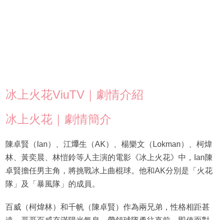
冰上火花ViuTV｜劇情介紹
冰上火花｜劇情簡介
陳卓賢（Ian）、江𤒹生（AK）、楊樂文（Lokman）、柯煒
林、黃奕晨、林愷鈴等人主演的電影《冰上火花》中，Ian陳
卓賢擔任男主角，將挑戰冰上曲棍球。他和AK分別是「火花
隊」及「暴風隊」的成員。
百威（柯煒林）和千帆（陳卓賢）作為兩兄弟，性格相距甚