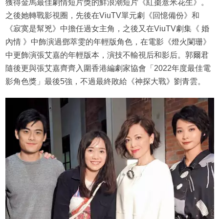
獲得金馬最佳劇情短片獎的鮮浪潮短片《紅棗薏米花生》。
之後她轉戰影視圈，先後在ViuTV單元劇《回憶備份》和
《寂寞是幫兇》中擔任過女主角，之後又在ViuTV劇集《 婚
內情 》中飾演過鄧萃雯的年輕版角色，在電影《燈火闌珊》
中更飾演張艾嘉的年輕版本，演技不輸視后和影后。郭爾君
隨後更與張艾嘉齊齊入圍香港編劇家協會「2022年度最佳電
影角色獎」最後5強，不過最終敗給《神探大戰》劉青雲。