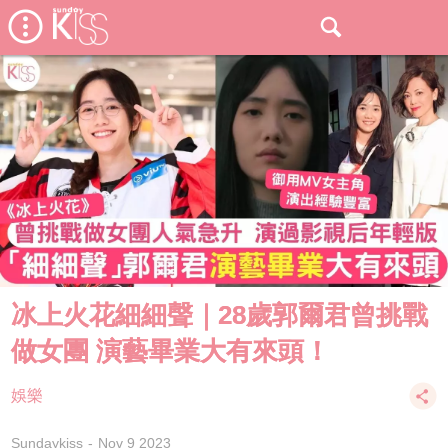
冰上火花細細聲｜28歲郭爾君曾挑戰
做女團 演藝畢業大有來頭！
娛樂
Sundaykiss
Nov 9 2023