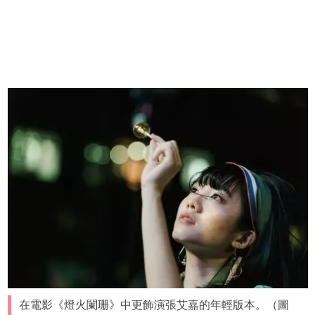
在電影《燈火闌珊》中更飾演張艾嘉的年輕版本。（圖