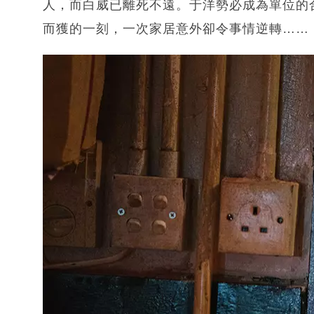
人，而白威已離死不遠。于洋勢必成為單位的
而獲的一刻，一次家居意外卻令事情逆轉……