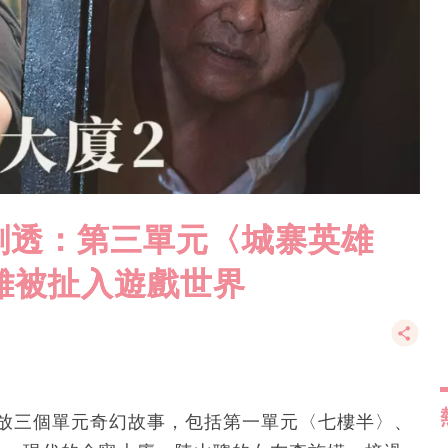
情劇透：第三單元〈城寨英雄
家雄被扯入遊戲世界
放三個單元奇幻故事，包括第一單元〈七樓半〉、