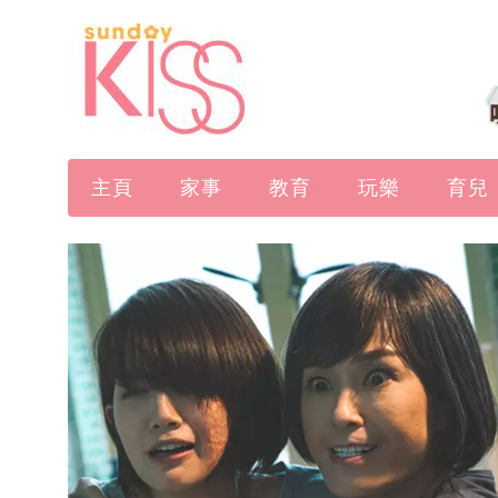
主頁
家事
教育
玩樂
育兒