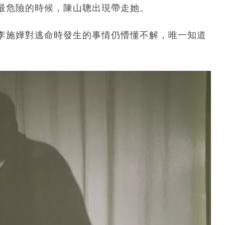
最危險的時候，陳山聰出現帶走她。
李施嬅對逃命時發生的事情仍懵懂不解，唯一知道