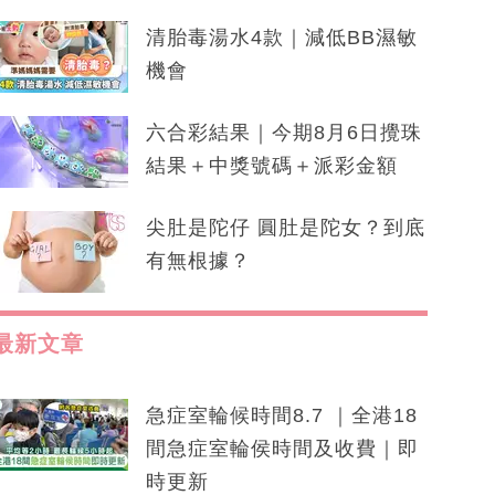
清胎毒湯水4款｜減低BB濕敏
機會
六合彩結果｜今期8月6日攪珠
結果＋中獎號碼＋派彩金額
尖肚是陀仔 圓肚是陀女？到底
有無根據？
最新文章
急症室輪候時間8.7 ｜全港18
間急症室輪侯時間及收費｜即
時更新