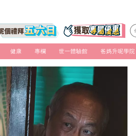
健康
專欄
世一體驗館
爸媽升呢學院