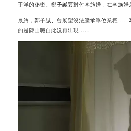
于洋的秘密。鄭子誠要對付李施嬅，在李施嬅
最終，鄭子誠、曾展望沒法繼承單位業權……
的是陳山聰自此沒再出現……