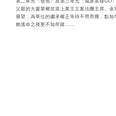
第二單元〈雙魚〉及第三單元〈城寨英雄GO
父親的大廈業權並當上業主立案法團主席。金
展望，為單位的繼承權正等待不勞而獲，點知
她逃命之後更不知所蹤……