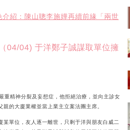
情/角色介紹：陳山聰李施嬅再續前緣「兩世
04/04) 于洋鄭子誠謀取單位擁
有嚴重精神分裂及妄想症，他拒絕治療，並向主診女
父親的大廈業權並當上業主立案法團主席。
廈某單位，友人逐一離世，只剩于洋與朋友白威二