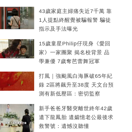
43歲家庭主婦痛失近7千萬 靠
1人提點終醒覺被騙報警 騙徒
指示及手法曝光
15歲童星Philip仔現身《愛回
家》一家團聚 揭名校背景 品
學兼優 7歲奪芭蕾舞冠軍
打風｜強颱風白海豚破65年紀
錄 2區將飆升至38度 天文台預
測有新低壓區：密切監察
新手爸爸牙醫突離世終年42歲
遺下龍鳳胎 遺孀憶老公最後求
救警號：遺憾沒聽懂