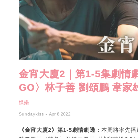
金宵大廈2｜第1-5集劇
GO〉林子善 劉頌鵬 韋
娛樂
Sundaykiss
Apr 8 2022
《金宵大廈2》第1-5劇情劇透：
本周將率先播