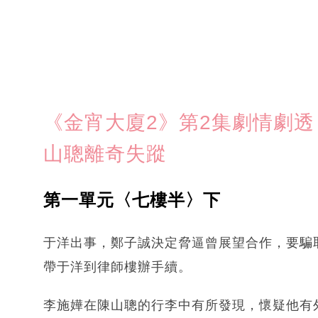
《金宵大廈2》第2集劇情劇透（
山聰離奇失蹤
第一單元〈七樓半〉下
于洋出事，鄭子誠決定脅逼曾展望合作，要騙
帶于洋到律師樓辦手續。
李施嬅在陳山聰的行李中有所發現，懷疑他有