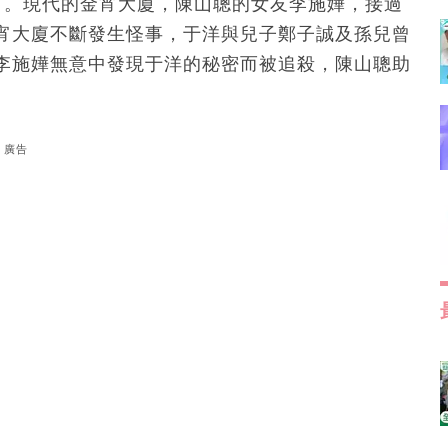
〉。現代的金宵大廈，陳山聰的女友李施嬅，接過
宵大廈不斷發生怪事，于洋與兒子鄭子誠及孫兒曾
李施嬅無意中發現于洋的秘密而被追殺，陳山聰助
廣告