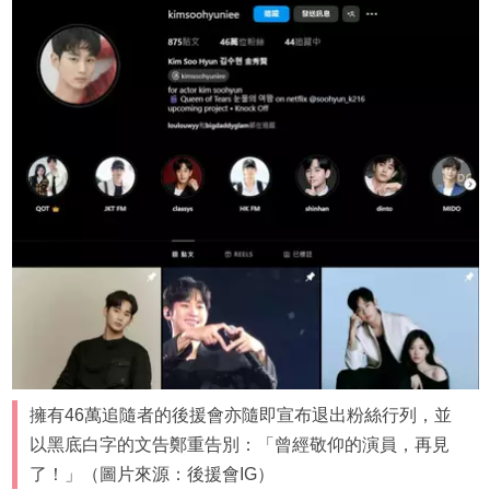
擁有46萬追隨者的後援會亦隨即宣布退出粉絲行列，並
以黑底白字的文告鄭重告別：「曾經敬仰的演員，再見
了！」（圖片來源：後援會IG）