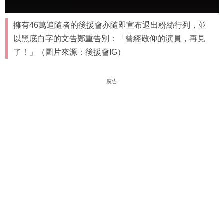
擁有46萬追隨者的後援會亦隨即宣布退出粉絲行列，並
以黑底白字的文告鄭重告別：「曾經敬仰的演員，再見
了！」（圖片來源：後援會IG）
廣告