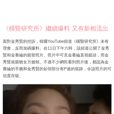
《橫豎研究所》繼續爆料 又有新相流出
面對金秀賢的控訴，韓國YouTube頻道《橫豎研究所》未有
理會，反而加碼爆料。在11日下午六時，該頻道公開了金秀
賢和金賽綸的親密照片。照片中可見金賽綸直視鏡頭，而金
秀賢就親吻女方臉頰。不過不少網民看到照片後，都認為金
賽綸的手腕和金秀賢的衫領部分有P過的痕跡，令該照片的可
信度存疑。