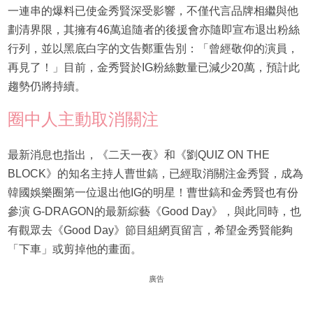
一連串的爆料已使金秀賢深受影響，不僅代言品牌相繼與他
劃清界限，其擁有46萬追隨者的後援會亦隨即宣布退出粉絲
行列，並以黑底白字的文告鄭重告別：「曾經敬仰的演員，
再見了！」目前，金秀賢於IG粉絲數量已減少20萬，預計此
趨勢仍將持續。
圈中人主動取消關注
最新消息也指出，《二天一夜》和《劉QUIZ ON THE
BLOCK》的知名主持人曹世鎬，已經取消關注金秀賢，成為
韓國娛樂圈第一位退出他IG的明星！曹世鎬和金秀賢也有份
參演 G-DRAGON的最新綜藝《Good Day》，與此同時，也
有觀眾去《Good Day》節目組網頁留言，希望金秀賢能夠
「下車」或剪掉他的畫面。
廣告