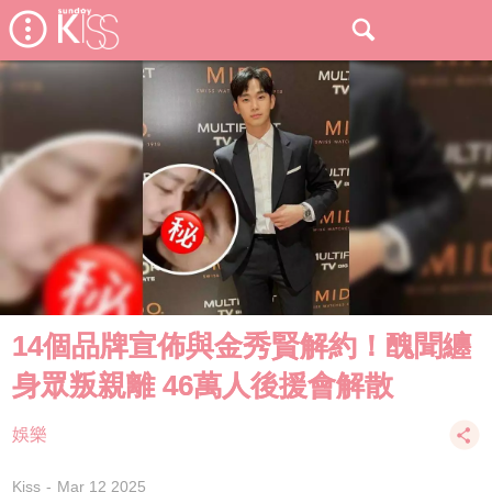
14個品牌宣佈與金秀賢解約！醜聞纏
身眾叛親離 46萬人後援會解散
娛樂
Kiss
Mar 12 2025