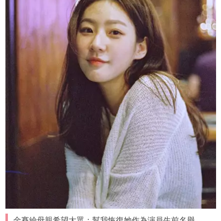
金賽綸母親希望大眾：幫我恢復她作為演員生前名譽