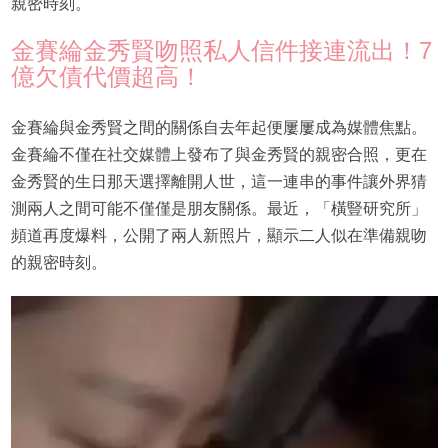
親密時刻。
金賽綸金秀賢吻照私人信件接連流出！7
億欠債代價超高！
金賽綸與金秀賢之間的關係自去年起便屢屢成為媒體焦點。
金賽綸不僅在社交媒體上發布了與金秀賢的親密合照，更在
金秀賢的生日那天選擇離開人世，這一連串的事件讓外界猜
測兩人之間可能不僅僅是朋友關係。最近，「橫豎研究所」
頻道再度爆料，公開了兩人新照片，顯示二人似在準備親吻
的親密時刻。