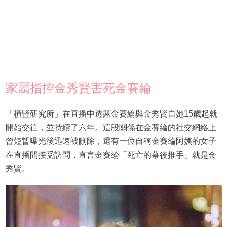
家屬指控金秀賢害死金賽綸
「橫豎研究所」在直播中透露金賽綸與金秀賢自她15歲起就
開始交往，並持續了六年。這段關係在金賽綸的社交網絡上
曾短暫曝光後迅速被刪除，還有一位自稱金賽綸阿姨的女子
在直播間接受訪問，直言金賽綸「死亡的幕後推手」就是金
秀賢。