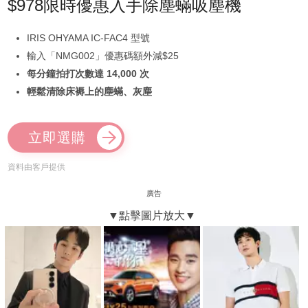
$978限時優惠入手除塵蟎吸塵機
IRIS OHYAMA IC-FAC4 型號
輸入「NMG002」優惠碼額外減$25
每分鐘拍打次數達 14,000 次
輕鬆清除床褥上的塵蟎、灰塵
立即選購
資料由客戶提供
廣告