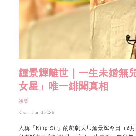
鍾景輝離世｜一生未婚無兒
女星」唯一緋聞真相
娛樂
Kiss
Jun 3 2026
人稱「King Sir」的戲劇大師鍾景輝今日（