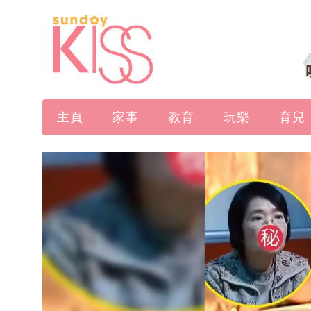
主頁
家事
教育
玩樂
育兒