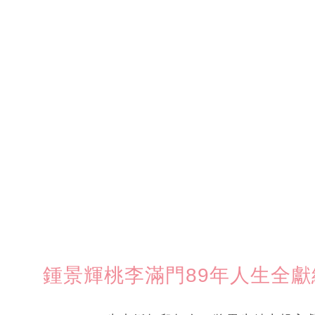
鍾景輝桃李滿門89年人生全