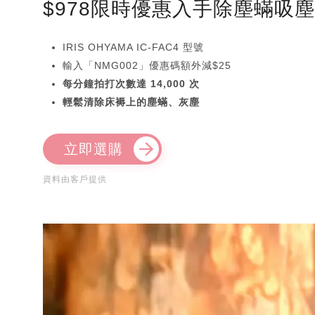
$978限時優惠入手除塵蟎吸
IRIS OHYAMA IC-FAC4 型號
輸入「NMG002」優惠碼額外減$25
每分鐘拍打次數達 14,000 次
輕鬆清除床褥上的塵蟎、灰塵
立即選購
資料由客戶提供