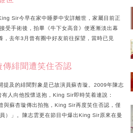
ng Sir今早在家中睡夢中安詳離世，家屬目前正
並接受手術後，拍畢《牛下女高音》便逐漸淡出幕
養，去年3月曾有圈中好友前往探望，當時已見
蘇杏璇傳緋聞遭笑住否認
提及的緋聞對象是已故演員蘇杏璇。2009年陳志
曾有人向他投懷送抱，King Sir即時笑着連說：
r曾與蘇杏璇傳出拍拖，King Sir再度笑住否認，僅
格演員）」。陳志雲更在節目中爆出King Sir原來在曼