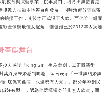
投入戲劇教育與演藝事業，桃李滿門，培育出無數香港
港後致力推動本地舞台劇發展，同時活躍於電視螢
》的拍攝工作，其後才正式退下火線。而他唯一緋聞
影金像獎最佳女配角，惟璇姐已於2013年因病離
身奉獻舞台
人感嘆「King Sir一生為戲劇，真正嘅藝術
民對其終身未婚感到唏噓，留言表示「一世無結婚無
聞到底係真係假，永遠都冇人知」。部分年輕網民
生時真係好有型」，認為他選擇獨身並非無人欣賞，而