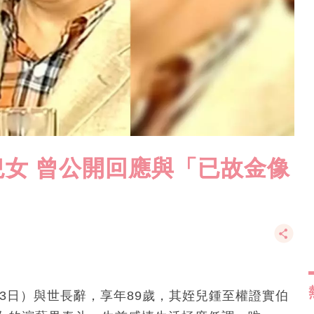
女 曾公開回應與「已故金像
6月3日）與世長辭，享年89歲，其姪兒鍾至權證實伯