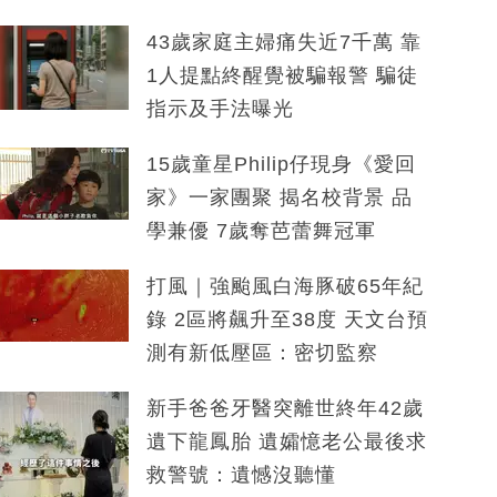
43歲家庭主婦痛失近7千萬 靠
1人提點終醒覺被騙報警 騙徒
指示及手法曝光
15歲童星Philip仔現身《愛回
家》一家團聚 揭名校背景 品
學兼優 7歲奪芭蕾舞冠軍
打風｜強颱風白海豚破65年紀
錄 2區將飆升至38度 天文台預
測有新低壓區：密切監察
新手爸爸牙醫突離世終年42歲
遺下龍鳳胎 遺孀憶老公最後求
救警號：遺憾沒聽懂