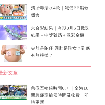
清胎毒湯水4款｜減低BB濕敏
機會
六合彩結果｜今期8月6日攪珠
結果＋中獎號碼＋派彩金額
尖肚是陀仔 圓肚是陀女？到底
有無根據？
最新文章
急症室輪候時間8.7 ｜全港18
間急症室輪侯時間及收費｜即
時更新