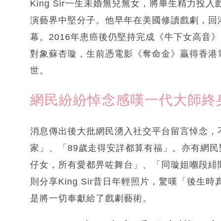
King Sir一生未婚無兒無女，將畢生精力
演藝界中堅分子。他早年在美國修讀戲劇，回
幕。2016年患癌後仍堅持完成《牛下女高音
對象蘇杏璇，生前憑電影《奪命金》贏得香港電
世。
網民紛紛悼念感嘆一代大師終
消息傳出後大批網民湧入社交平台留言悼念，不少
家」、「89歲走得安詳都算有福」。亦有網
仔女，所有愛都畀咗舞台」、「同璇姐嗰段緋
則分享King Sir昔日年輕照片，驚嘆「後
是將一切奉獻給了戲劇藝術。