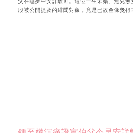
父在睡夢中安詳離世。這位一生未婚、無兒無
段被公開提及的緋聞對象，竟是已故金像獎得
鍾至權沉痛證實伯父今早安詳