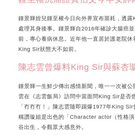
鍾景輝姪兒鍾至權今日向外界宣布噩耗，透露Ki
處理其身後事。鍾景輝自2016年確診大腸癌
前，專心養病休息。近年他一直居於護老院休
King Sir狀態大不如前。
陳志雲曾爆料King Sir與
鍾景輝一生鮮少傳出感情新聞，唯一一次被公開
雲在《志雲飯局》訪問中當面問King Sir是否
「冇冇冇！」陳志雲隨即踢爆1977年King Si
稱讚璇姐是出色的「Character actor（性
谷出生，令觀眾大感意外。