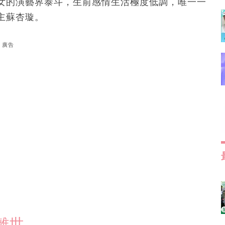
女的演藝界泰斗，生前感情生活極度低調，唯一一
主蘇杏璇。
廣告
離世