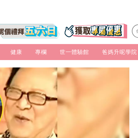
健康
專欄
世一體驗館
爸媽升呢學院