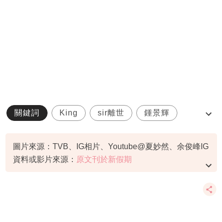
關鍵詞
King
sir離世
鍾景輝
香港演藝界
圖片來源：TVB、IG相片、Youtube@夏妙然、余俊峰IG
資料或影片來源：
原文刊於新假期