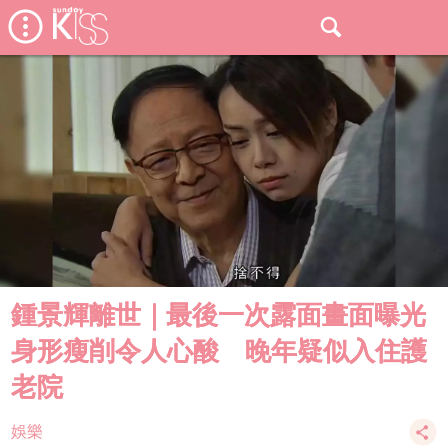
鍾景輝離世｜最後一次露面畫面曝光
身形瘦削令人心酸 晚年疑似入住護
老院
娛樂