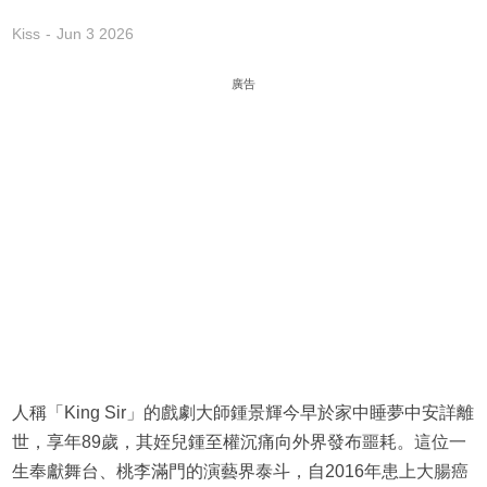
Kiss
Jun 3 2026
廣告
人稱「King Sir」的戲劇大師鍾景輝今早於家中睡夢中安詳離
世，享年89歲，其姪兒鍾至權沉痛向外界發布噩耗。這位一
生奉獻舞台、桃李滿門的演藝界泰斗，自2016年患上大腸癌