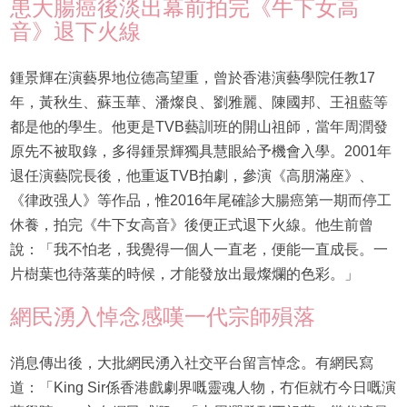
患大腸癌後淡出幕前拍完《牛下女高
音》退下火線
鍾景輝在演藝界地位德高望重，曾於香港演藝學院任教17
年，黃秋生、蘇玉華、潘燦良、劉雅麗、陳國邦、王祖藍等
都是他的學生。他更是TVB藝訓班的開山祖師，當年周潤發
原先不被取錄，多得鍾景輝獨具慧眼給予機會入學。2001年
退任演藝院長後，他重返TVB拍劇，參演《高朋滿座》、
《律政强人》等作品，惟2016年尾確診大腸癌第一期而停工
休養，拍完《牛下女高音》後便正式退下火線。他生前曾
說：「我不怕老，我覺得一個人一直老，便能一直成長。一
片樹葉也待落葉的時候，才能發放出最燦爛的色彩。」
網民湧入悼念感嘆一代宗師殞落
消息傳出後，大批網民湧入社交平台留言悼念。有網民寫
道：「King Sir係香港戲劇界嘅靈魂人物，冇佢就冇今日嘅演