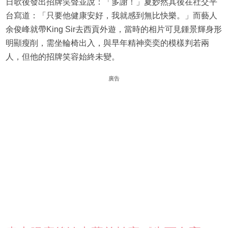
日歌後發出招牌笑聲並說：「多謝！」夏妙然其後在社交平
台寫道：「只要他健康安好，我就感到無比快樂。」而藝人
余俊峰就帶King Sir去西貢外遊，當時的相片可見鍾景輝身形
明顯瘦削，需坐輪椅出入，與早年精神奕奕的模樣判若兩
人，但他的招牌笑容始終未變。
廣告