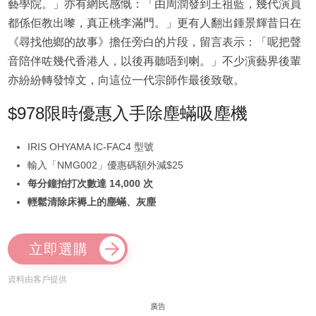
藝學院。」亦有網民感慨：「由周潤發到王祖藍，幾代演員
都係佢教出嚟，真正桃李滿門。」更有人翻出鍾景輝昔日在
《尋找他鄉的故事》擔任旁白的片段，留言表示：「呢把聲
音陪伴咗幾代香港人，以後再聽唔到喇。」不少演藝界後輩
亦紛紛轉發悼文，向這位一代宗師作最後致敬。
$978限時優惠入手除塵蟎吸塵機
IRIS OHYAMA IC-FAC4 型號
輸入「NMG002」優惠碼額外減$25
每分鐘拍打次數達 14,000 次
輕鬆清除床褥上的塵蟎、灰塵
立即選購
資料由客戶提供
廣告