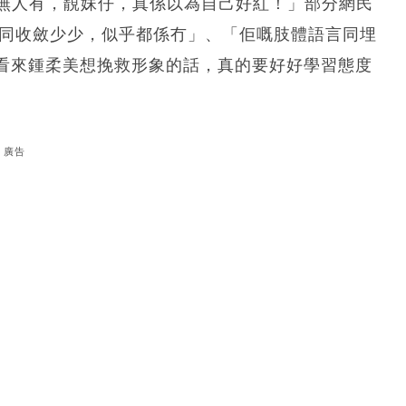
到無人有，靚妹仔，真係以為自己好紅！」部分網民
少同收斂少少，似乎都係冇」、「佢嘅肢體語言同埋
看來鍾柔美想挽救形象的話，真的要好好學習態度
廣告