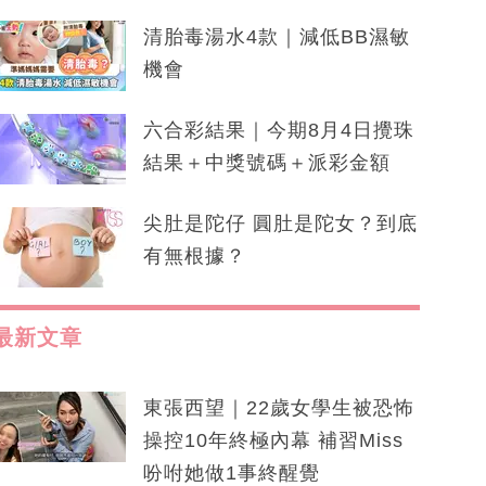
清胎毒湯水4款｜減低BB濕敏
機會
六合彩結果｜今期8月4日攪珠
結果＋中獎號碼＋派彩金額
尖肚是陀仔 圓肚是陀女？到底
有無根據？
最新文章
東張西望｜22歲女學生被恐怖
操控10年終極內幕 補習Miss
吩咐她做1事終醒覺