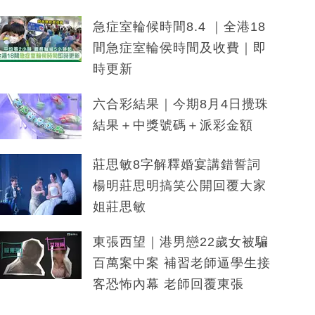
急症室輪候時間8.4 ｜全港18
間急症室輪侯時間及收費｜即
時更新
六合彩結果｜今期8月4日攪珠
結果＋中獎號碼＋派彩金額
莊思敏8字解釋婚宴講錯誓詞
楊明莊思明搞笑公開回覆大家
姐莊思敏
東張西望｜港男戀22歲女被騙
百萬案中案 補習老師逼學生接
客恐怖內幕 老師回覆東張