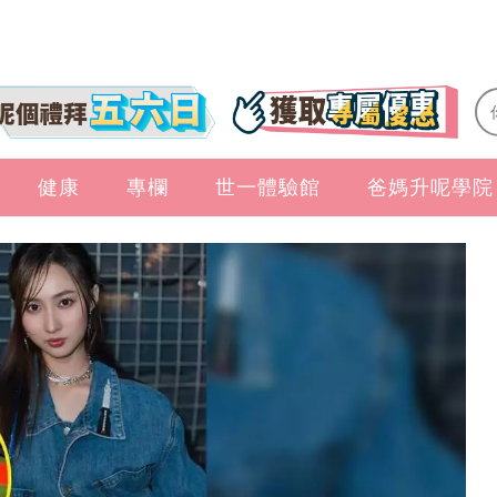
健康
專欄
世一體驗館
爸媽升呢學院