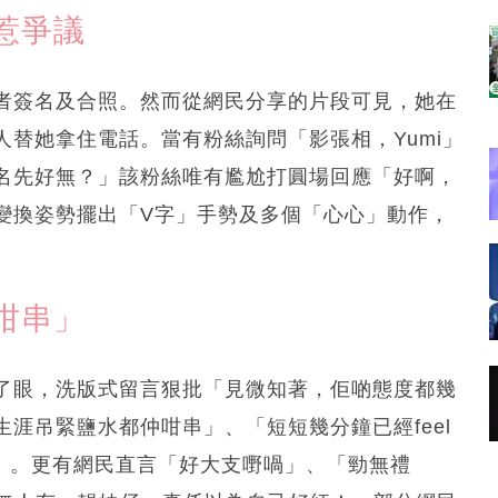
惹爭議
者簽名及合照。然而從網民分享的片段可見，她在
替她拿住電話。當有粉絲詢問「影張相，Yumi」
名先好無？」該粉絲唯有尷尬打圓場回應「好啊，
變換姿勢擺出「V字」手勢及多個「心心」動作，
咁串」
了眼，洗版式留言狠批「見微知著，佢啲態度都幾
涯吊緊鹽水都仲咁串」、「短短幾分鐘已經feel
el」。更有網民直言「好大支嘢喎」、「勁無禮