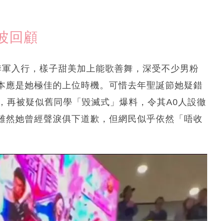
波回顧
季軍入行，樣子甜美加上能歌善舞，深受不少男粉
本應是她極佳的上位時機。可惜去年聖誕節她疑錯
，再被疑似舊同學「毀滅式」爆料，令其A0人設徹
雖然她曾經聲淚俱下道歉，但網民似乎依然「唔收