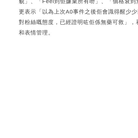
貌」、「Feel到佢嫌棄所有嘢」、「個格衰
更表示「以為上次A0事件之後佢會識得醒少
對粉絲嘅態度，已經證明咗佢係無藥可救」，
和表情管理。