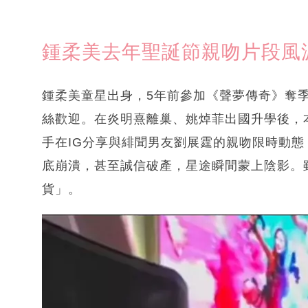
鍾柔美去年聖誕節親吻片段風
鍾柔美童星出身，5年前參加《聲夢傳奇》奪
絲歡迎。在炎明熹離巢、姚焯菲出國升學後，
手在IG分享與緋聞男友劉展霆的親吻限時動態
底崩潰，甚至誠信破產，星途瞬間蒙上陰影。
貨」。