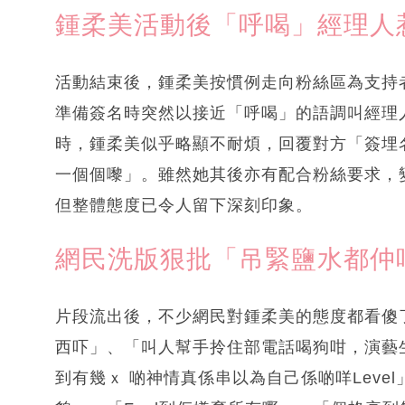
鍾柔美活動後「呼喝」經理人
活動結束後，鍾柔美按慣例走向粉絲區為支持
準備簽名時突然以接近「呼喝」的語調叫經理人
時，鍾柔美似乎略顯不耐煩，回覆對方「簽埋
一個個嚟」。雖然她其後亦有配合粉絲要求，
但整體態度已令人留下深刻印象。
網民洗版狠批「吊緊鹽水都仲
片段流出後，不少網民對鍾柔美的態度都看傻
西吓」、「叫人幫手拎住部電話喝狗咁，演藝生
到有幾ｘ 啲神情真係串以為自己係啲咩Lev