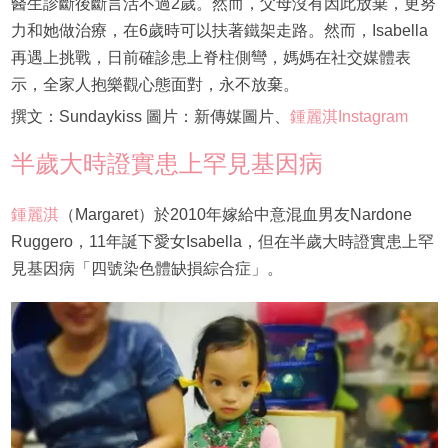
醫生診斷後斷言活不過2歲。然而，父母沒有因此放棄，更努
力和她做治療，在6歲時可以扶著鐵架走路。然而，Isabella
再遇上挑戰，日前確診患上脊柱側彎，媽媽在社交媒體表
示，全家人抱樂觀心態面對，永不放棄。
撰文：Sundaykiss 圖片：新傳媒圖片、
鍾麗淇Instagram
半歲大時證實患上罕見基因病
鍾麗淇
（Margaret）於2010年嫁給中意混血男友Nardone
Ruggero，11年誕下愛女Isabella，但在半歲大時證實患上罕
見基因病「四號染色體缺損綜合症」。