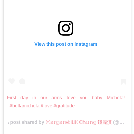
View this post on Instagram
First day in our arms…love you baby Michela!
#bellamichela #love #gratitude
A post shared by
𝕄𝕒𝕣𝕘𝕒𝕣𝕖𝕥 𝕃𝕂 ℂ𝕙𝕦𝕟𝕘 鍾麗淇
(@yogachung) on