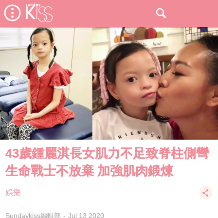
43歲鍾麗淇長女肌力不足致脊柱側彎
生命戰士不放棄 加強肌肉鍛煉
娛樂
Sundaykiss編輯部
Jul 13 2020