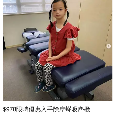
$978限時優惠入手除塵蟎吸塵機