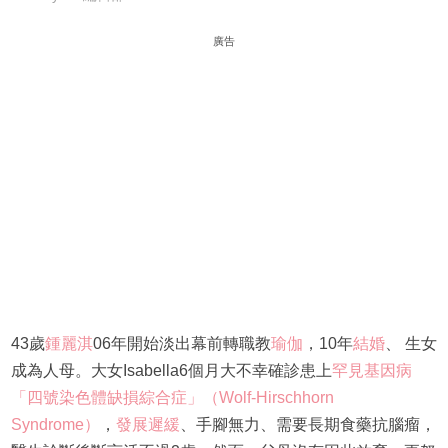
廣告
43歲
鍾麗淇
06年開始淡出幕前轉職教
瑜伽
，10年
結婚
、 生女
成為人母。大女Isabella6個月大不幸確診患上
罕見基因病
「四號染色體缺損綜合症」（Wolf-Hirschhorn
Syndrome）
，
發展遲緩
、手腳無力、需要長期食藥抗腦瘤，