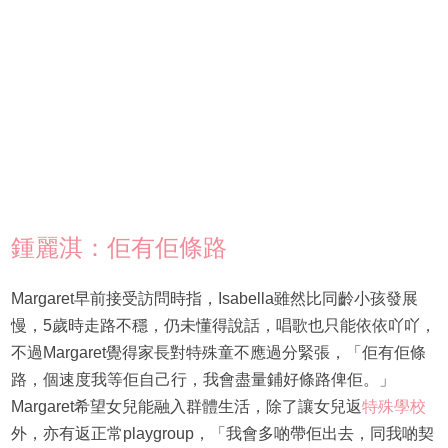
鍾麗淇：佢有佢條路
Margaret早前接受訪問時指，Isabella雖然比同齡小孩發展
慢，5歲時走路不穩，仍未懂得說話，唱歌也只能依依吖吖，
不過Margaret覺得家長對特殊童不應過分緊張，「佢有佢條
路，個速度我等佢自己行，我會盡量鋪好條路俾佢。」
Margaret希望女兒能融入群體生活，除了讓女兒返
特殊學校
外，亦有返正常playgroup，「我會多啲帶佢出去，同我啲契