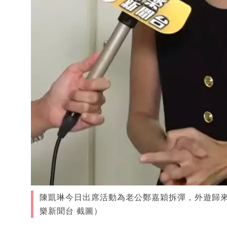
陳凱琳今日出席活動為老公鄭嘉穎拆彈，外遊歸來
樂新聞台 截圖）