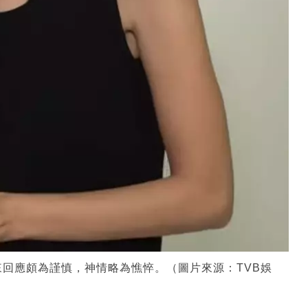
回應頗為謹慎，神情略為憔悴。（圖片來源：TVB娛