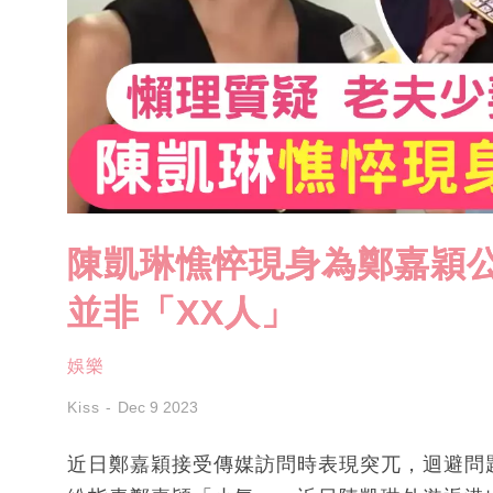
陳凱琳憔悴現身為鄭嘉穎公
並非「XX人」
娛樂
Kiss
Dec 9 2023
近日鄭嘉穎接受傳媒訪問時表現突兀，迴避問