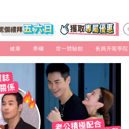
健康
專欄
世一體驗館
爸媽升呢學院