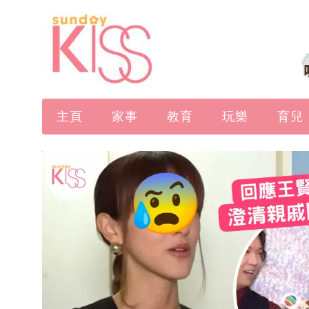
主頁
家事
教育
玩樂
育兒