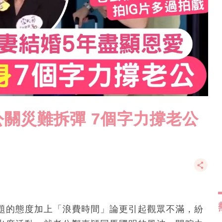
關災難拆彈 7個字力撐老公
題的態度加上「浪費時間」論更引起觀眾不滿，紛