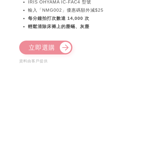
IRIS OHYAMA IC-FAC4 型號
輸入「NMG002」優惠碼額外減$25
每分鐘拍打次數達 14,000 次
輕鬆清除床褥上的塵蟎、灰塵
立即選購
資料由客戶提供