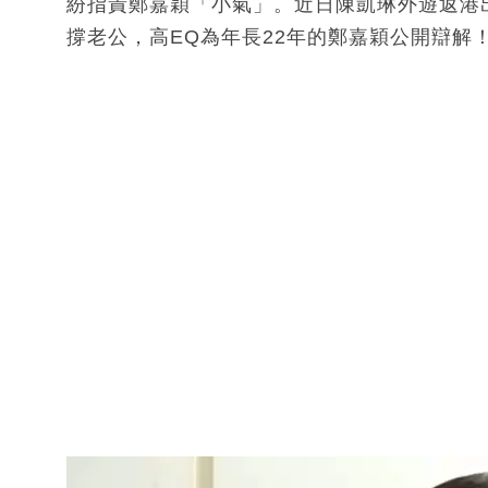
紛指責鄭嘉穎「小氣」。近日陳凱琳外遊返港
撐老公，高EQ為年長22年的鄭嘉穎公開辯解