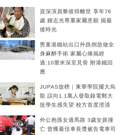
資深演員黎彼得離世 享年76
歲 鍾志光尊重家屬意願 揭最
後時光
男童港鐵站出口外跣倒急做全
身麻醉手術 家屬心痛揭經
過:10厘米深至見骨 附港鐵回
應
JUPAS放榜｜東華學院擺大烏
龍 誤向1.1萬人發取錄電郵大
批學生感失望 校方首度澄清
外公抱孫女過馬路 3歲女捱撞
亡 曾獲最佳車長獎被告電車司