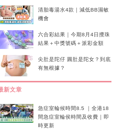
清胎毒湯水4款｜減低BB濕敏
機會
六合彩結果｜今期8月4日攪珠
結果＋中獎號碼＋派彩金額
尖肚是陀仔 圓肚是陀女？到底
有無根據？
最新文章
急症室輪候時間8.5 ｜全港18
間急症室輪侯時間及收費｜即
時更新