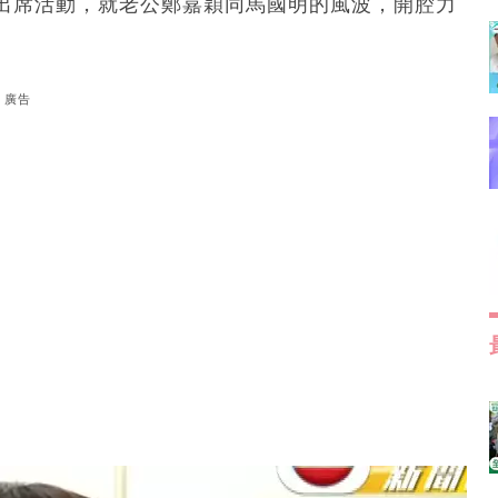
出席活動，就老公鄭嘉穎同馬國明的風波，開腔力
！
廣告