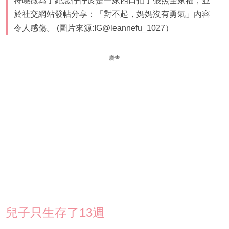
符曉薇為了紀念仔仔於是一家四口拍了張照全家福，並
於社交網站發帖分享：「對不起，媽媽沒有勇氣」內容
令人感傷。 (圖片來源:IG@leannefu_1027）
廣告
兒子只生存了13週