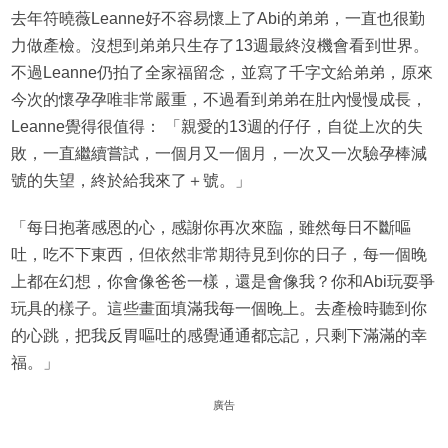
去年符曉薇Leanne好不容易懷上了Abi的弟弟，一直也很勤
力做產檢。沒想到弟弟只生存了13週最終沒機會看到世界。
不過Leanne仍拍了全家福留念，並寫了千字文給弟弟，原來
今次的懷孕孕唯非常嚴重，不過看到弟弟在肚內慢慢成長，
Leanne覺得很值得： 「親愛的13週的仔仔，自從上次的失
敗，一直繼續嘗試，一個月又一個月，一次又一次驗孕棒減
號的失望，終於給我來了＋號。」
「每日抱著感恩的心，感謝你再次來臨，雖然每日不斷嘔
吐，吃不下東西，但依然非常期待見到你的日子，每一個晚
上都在幻想，你會像爸爸一樣，還是會像我？你和Abi玩耍爭
玩具的樣子。這些畫面填滿我每一個晚上。去產檢時聽到你
的心跳，把我反胃嘔吐的感覺通通都忘記，只剩下滿滿的幸
福。」
廣告