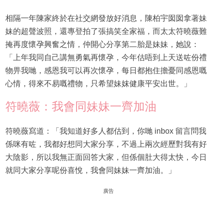
相隔一年陳家終於在社交網發放好消息，陳柏宇囡囡拿著妹
妹的超聲波照，還專登拍了張搞笑全家福，而太太符曉薇難
掩再度懷孕興奮之情，仲開心分享第二胎是妹妹，她說：
「上年我同自己講無勇氣再懷孕，今年估唔到上天送咗份禮
物畀我哋，感恩我可以再次懷孕，每日都抱住擔憂同感恩嘅
心情，得來不易嘅禮物，只希望妹妺健康平安出世。」
符曉薇：我會同妹妹一齊加油
符曉薇寫道：「我知道好多人都估到，你哋 inbox 留言問我
係咪有咗，我都好想同大家分享，不過上兩次經歷對我有好
大陰影，所以我無正面回答大家，但係個肚大得太快，今日
就同大家分享呢份喜悅，我會同妹妹一齊加油。」
廣告