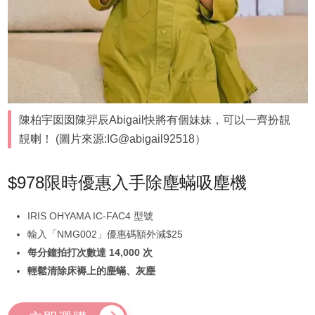
陳柏宇囡囡陳羿辰Abigail快將有個妹妹，可以一齊扮靚
靚喇！ (圖片來源:IG@abigail92518）
$978限時優惠入手除塵蟎吸塵機
IRIS OHYAMA IC-FAC4 型號
輸入「NMG002」優惠碼額外減$25
每分鐘拍打次數達 14,000 次
輕鬆清除床褥上的塵蟎、灰塵