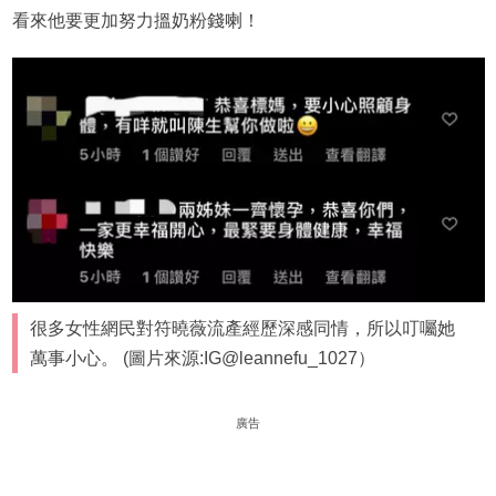
看來他要更加努力搵奶粉錢喇！
很多女性網民對符曉薇流產經歷深感同情，所以叮囑她
萬事小心。 (圖片來源:IG@leannefu_1027）
廣告