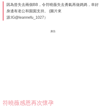
因為曾失去兩個BB，令符曉薇失去勇氣再做媽媽，幸好
身邊有老公和囡囡支持。 (圖片來
源:IG@leannefu_1027）
廣告
符曉薇感恩再次懷孕