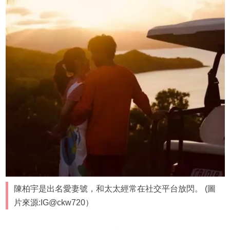
陳柏宇是出名愛妻號，和太太經常在社交平台放閃。 (圖
片來源:IG@ckw720）