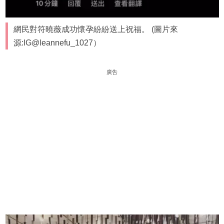
網民對符曉薇成功懷孕紛紛送上祝福。 (圖片來
源:IG@leannefu_1027）
廣告