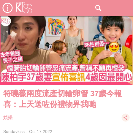
符曉薇兩度流產切輸卵管 37歲今報
喜：上天送咗份禮物畀我哋
娛樂
Sundaykiss
Oct 17 2022