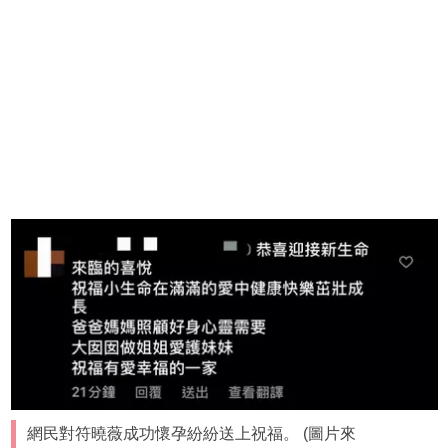
網民對符曉薇成功懷孕紛紛送上祝福。 (圖片來