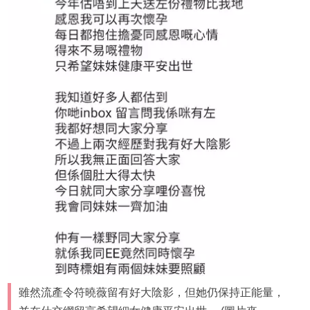
雖然流產令符曉薇留有好大陰影，但她仍保持正能量，