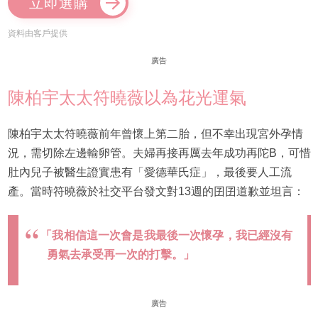
立即選購
資料由客戶提供
廣告
陳柏宇太太符曉薇以為花光運氣
陳柏宇太太符曉薇前年曾懷上第二胎，但不幸出現宮外孕情
況，需切除左邊輸卵管。夫婦再接再厲去年成功再陀B，可惜
肚內兒子被醫生證實患有「愛德華氏症」，最後要人工流
產。當時符曉薇於社交平台發文對13週的囝囝道歉並坦言：
「我相信這一次會是我最後一次懷孕，我已經沒有
勇氣去承受再一次的打擊。」
廣告