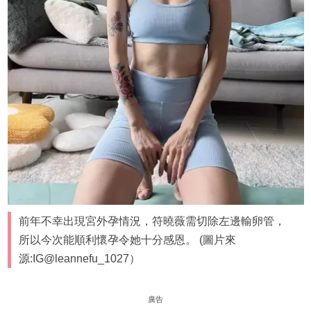
前年不幸出現宮外孕情況，符曉薇需切除左邊輸卵管，
所以今次能順利懷孕令她十分感恩。 (圖片來
源:IG@leannefu_1027）
廣告