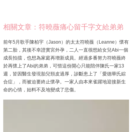
相關文章：符曉薇痛心留千字文給弟弟
前年5月歌手陳柏宇（Jason）的太太符曉薇（Leanne）懷有
第二胎，其後不幸證實宮外孕，二人一直很想給女兒Abi一個
成長拍擋，也想為家庭再增新成員。經過多番努力符曉薇終
於再懷上了Abi的弟弟，可惜這份開心只能陪伴陳氏一家13
週，皆因醫生發現胎兒頸皮過厚，診斷患上了「愛德華氏綜
合症」，而被迫要終止懷孕。一家人由本來雀躍地迎接新生
命的心情，始料不及地變成了悲傷。