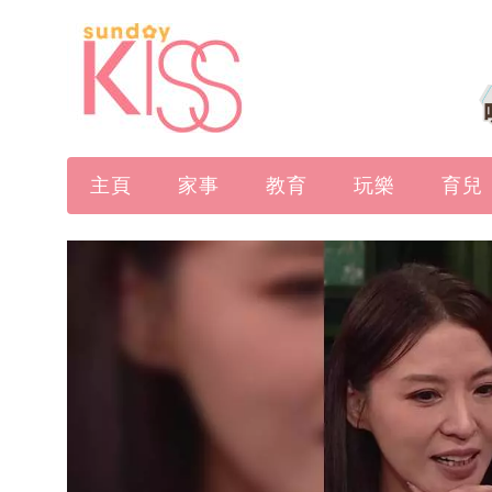
主頁
家事
教育
玩樂
育兒