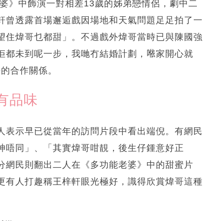
老婆》中飾演一對相差13歲的姊弟戀情侶，劇中二
軒曾透露首場邂逅戲因場地和天氣問題足足拍了一
望住煒哥乜都甜」。不過戲外煒哥當時已與陳國強
佢都未到呢一步，我哋冇結婚計劃，𠵱家開心就
好的合作關係。
有品味
人表示早已從當年的訪問片段中看出端倪。有網民
神唔同」、「其實煒哥咁靚，後生仔鍾意好正
分網民則翻出二人在《多功能老婆》中的甜蜜片
更有人打趣稱王梓軒眼光極好，識得欣賞煒哥這種