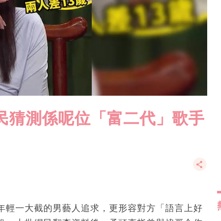
民猜測係呢位「富二代」歌手
年輕一大截的男藝人追求，更形容對方「語言上好