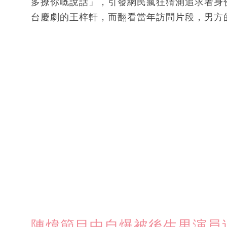
多撩你嘅說話」，引發網民瘋狂猜測追求者身
台慶劇的王梓軒，而翻看當年訪問片段，男方
陳煒節目中自爆被後生男演員