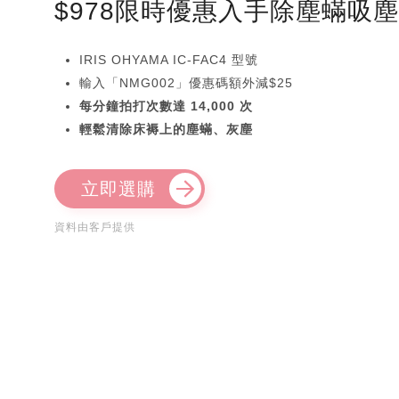
$978限時優惠入手除塵蟎吸
IRIS OHYAMA IC-FAC4 型號
輸入「NMG002」優惠碼額外減$25
每分鐘拍打次數達 14,000 次
輕鬆清除床褥上的塵蟎、灰塵
立即選購
資料由客戶提供