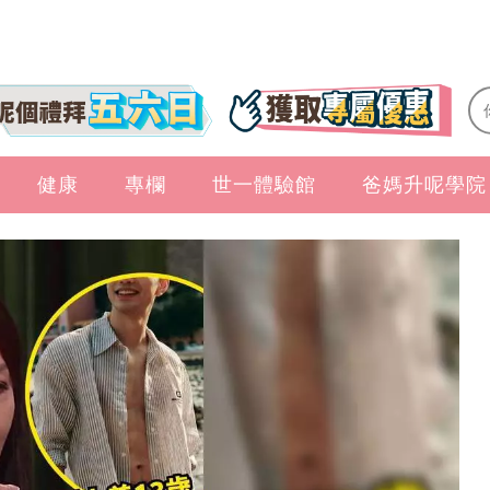
健康
專欄
世一體驗館
爸媽升呢學院