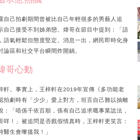
露自己拍劇期間曾被比自己年輕很多的男藝人追
示自己接受不到姊弟戀。煒哥在節目中提到：「語
，語氣輕鬆但態度堅定。消息一出，網民即時化身
討論區和社交平台瞬間炸開鍋。
煒哥心動
軒。事實上，王梓軒在2019年宣傳《多功能老
認拍劇時有「少少」愛上對方，坦言自己難以抽離
說：「唔係千依百順，係有自己追求嘅事業諗法，
哥咩！」被追問是否戲假情真時，王梓軒更笑言：
時醫生會嚟搵我！」