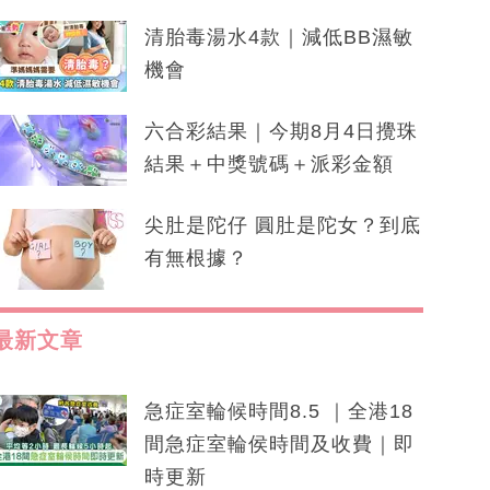
清胎毒湯水4款｜減低BB濕敏
機會
六合彩結果｜今期8月4日攪珠
結果＋中獎號碼＋派彩金額
尖肚是陀仔 圓肚是陀女？到底
有無根據？
最新文章
急症室輪候時間8.5 ｜全港18
間急症室輪侯時間及收費｜即
時更新