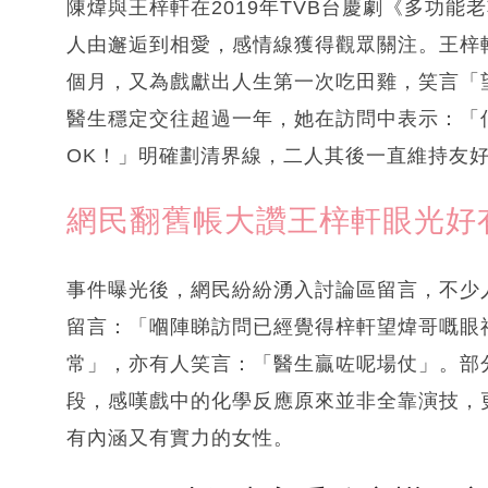
陳煒與王梓軒在2019年TVB台慶劇《多功能
人由邂逅到相愛，感情線獲得觀眾關注。王梓
個月，又為戲獻出人生第一次吃田雞，笑言「
醫生穩定交往超過一年，她在訪問中表示：「
OK！」明確劃清界線，二人其後一直維持友
網民翻舊帳大讚王梓軒眼光好
事件曝光後，網民紛紛湧入討論區留言，不少
留言：「嗰陣睇訪問已經覺得梓軒望煒哥嘅眼
常」，亦有人笑言：「醫生贏咗呢場仗」。部
段，感嘆戲中的化學反應原來並非全靠演技，
有內涵又有實力的女性。