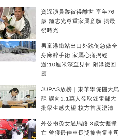
資深演員黎彼得離世 享年76
歲 鍾志光尊重家屬意願 揭最
後時光
男童港鐵站出口外跣倒急做全
身麻醉手術 家屬心痛揭經
過:10厘米深至見骨 附港鐵回
應
JUPAS放榜｜東華學院擺大烏
龍 誤向1.1萬人發取錄電郵大
批學生感失望 校方首度澄清
外公抱孫女過馬路 3歲女捱撞
亡 曾獲最佳車長獎被告電車司