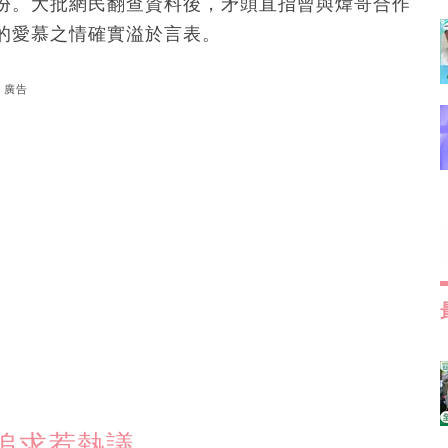
份。大批網民翻查資料後，矛頭直指曾與煒哥合作
的愛慕之情確實溢於言表。
廣告
追求惹熱議