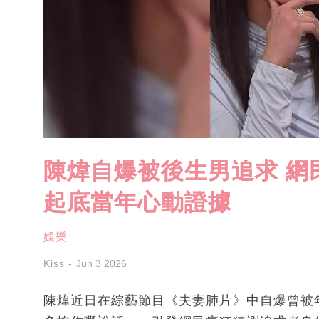
陳煒自爆被後生男追求 網
起底當年心動證據
娛樂
Kiss
Jun 3 2026
陳煒近日在綜藝節目《夫妻肺片》中自爆曾被