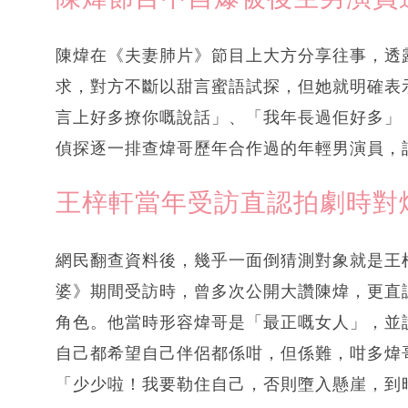
陳煒在《夫妻肺片》節目上大方分享往事，透
求，對方不斷以甜言蜜語試探，但她就明確表
言上好多撩你嘅說話」、「我年長過佢好多」
偵探逐一排查煒哥歷年合作過的年輕男演員，
王梓軒當年受訪直認拍劇時對
網民翻查資料後，幾乎一面倒猜測對象就是王梓
婆》期間受訪時，曾多次公開大讚陳煒，更直
角色。他當時形容煒哥是「最正嘅女人」，並
自己都希望自己伴侶都係咁，但係難，咁多煒
「少少啦！我要勒住自己，否則墮入懸崖，到