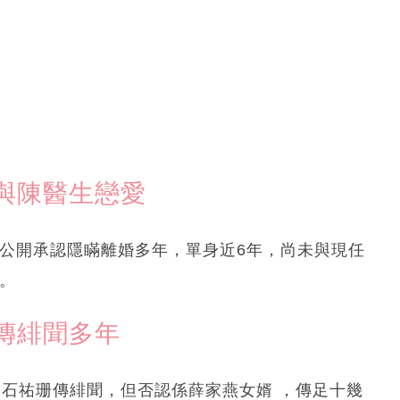
與陳醫生戀愛
剛公開承認隱瞞離婚多年，單身近6年，尚未與現任
情。
傳緋聞多年
齡的石祐珊傳緋聞，但否認係薛家燕女婿 ，傳足十幾