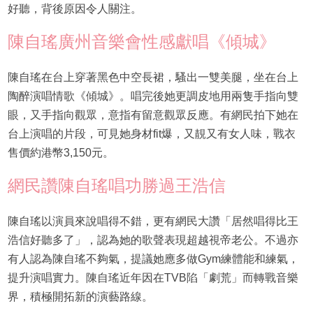
好聽，背後原因令人關注。
陳自瑤廣州音樂會性感獻唱《傾城》
陳自瑤在台上穿著黑色中空長裙，騷出一雙美腿，坐在台上
陶醉演唱情歌《傾城》。唱完後她更調皮地用兩隻手指向雙
眼，又手指向觀眾，意指有留意觀眾反應。有網民拍下她在
台上演唱的片段，可見她身材fit爆，又靚又有女人味，戰衣
售價約港幣3,150元。
網民讚陳自瑤唱功勝過王浩信
陳自瑤以演員來說唱得不錯，更有網民大讚「居然唱得比王
浩信好聽多了」，認為她的歌聲表現超越視帝老公。不過亦
有人認為陳自瑤不夠氣，提議她應多做Gym練體能和練氣，
提升演唱實力。陳自瑤近年因在TVB陷「劇荒」而轉戰音樂
界，積極開拓新的演藝路線。