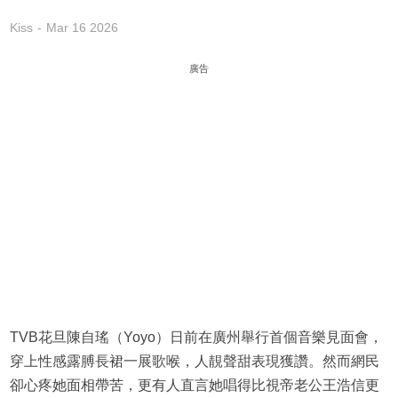
Kiss
Mar 16 2026
廣告
TVB花旦陳自瑤（Yoyo）日前在廣州舉行首個音樂見面會，
穿上性感露膊長裙一展歌喉，人靚聲甜表現獲讚。然而網民
卻心疼她面相帶苦，更有人直言她唱得比視帝老公王浩信更