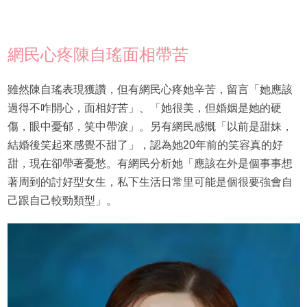
網民心疼陳自瑤面相帶苦
雖然陳自瑤表現獲讚，但有網民心疼她辛苦，留言「她應該
過得不咋開心，面相好苦」、「她很美，但婚姻是她的硬
傷，眼中憂郁，笑中帶淚」。另有網民感慨「以前是甜妹，
結婚後笑起來感覺不甜了」，認為她20年前的笑容真的好
甜，現在卻帶著憂愁。有網民分析她「應該在外是個事事想
著周到的討好型女生，私下生活日常里可能是個很要強會自
己跟自己較勁類型」。