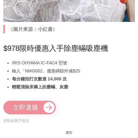
（圖片來源：小紅書）
$978限時優惠入手除塵蟎吸塵機
IRIS OHYAMA IC-FAC4 型號
輸入「NMG002」優惠碼額外減$25
每分鐘拍打次數達 14,000 次
輕鬆清除床褥上的塵蟎、灰塵
立即選購
資料由客戶提供
廣告