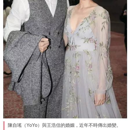
陳自瑤（YoYo）與王浩信的婚姻，近年不時傳出婚變。