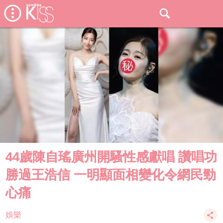
44歲陳自瑤廣州開騷性感獻唱 讚唱功
勝過王浩信 一明顯面相變化令網民勁
心痛
娛樂