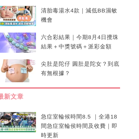
清胎毒湯水4款｜減低BB濕敏
機會
六合彩結果｜今期8月4日攪珠
結果＋中獎號碼＋派彩金額
尖肚是陀仔 圓肚是陀女？到底
有無根據？
最新文章
急症室輪候時間8.5 ｜全港18
間急症室輪侯時間及收費｜即
時更新