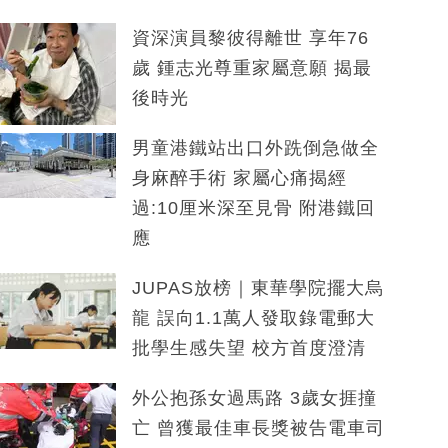
資深演員黎彼得離世 享年76
歲 鍾志光尊重家屬意願 揭最
後時光
男童港鐵站出口外跣倒急做全
身麻醉手術 家屬心痛揭經
過:10厘米深至見骨 附港鐵回
應
JUPAS放榜｜東華學院擺大烏
龍 誤向1.1萬人發取錄電郵大
批學生感失望 校方首度澄清
外公抱孫女過馬路 3歲女捱撞
亡 曾獲最佳車長獎被告電車司