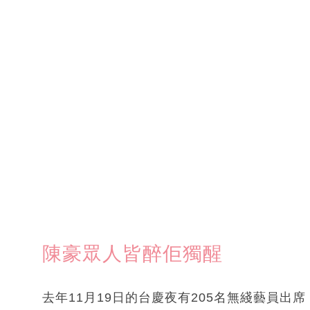
陳豪眾人皆醉佢獨醒
去年11月19日的台慶夜有205名無綫藝員