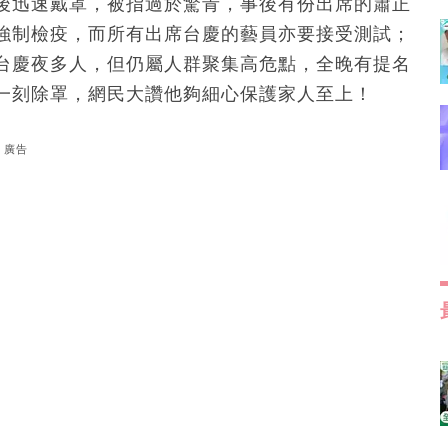
後迅速戴罩，被指過於驚青，事後有份出席的蕭正
強制檢疫，而所有出席台慶的藝員亦要接受測試；
台慶夜多人，但仍屬人群聚集高危點，全晚有提名
一刻除罩，網民大讚他夠細心保護家人至上！
廣告