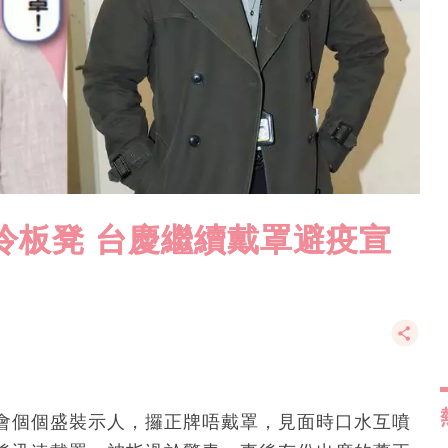
冷板凳 台慶繼續戴罩避疫宣
會個個盛裝示人，攞正牌唔戴罩，見面時口水互噴