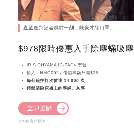
直至走到記者群前一刻，陳豪才除口罩。
$978限時優惠入手除塵蟎吸
IRIS OHYAMA IC-FAC4 型號
輸入「NMG002」優惠碼額外減$25
每分鐘拍打次數達 14,000 次
輕鬆清除床褥上的塵蟎、灰塵
立即選購
資料由客戶提供