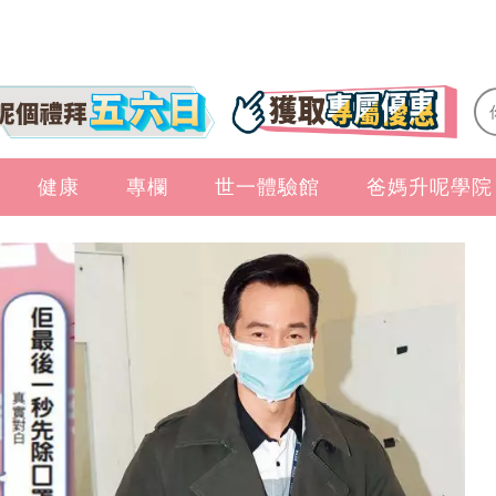
健康
專欄
世一體驗館
爸媽升呢學院