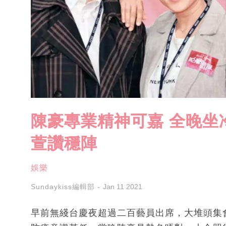
陳豪專業精神可嘉 全晚坐
萱讚穩陣
娛樂
Sundaykiss編輯部
Jan 11 2021
早前無綫台慶夜超過二百藝員出席，大堆頭集