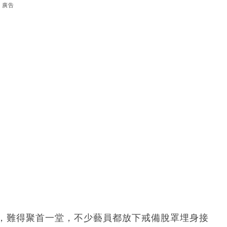
廣告
出席，難得聚首一堂，不少藝員都放下戒備脫罩埋身接