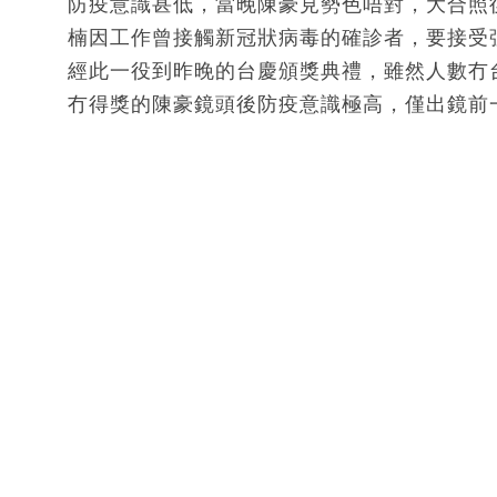
防疫意識甚低，當晚陳豪見勢色唔對，大合照
楠因工作曾接觸新冠狀病毒的確診者，要接受
經此一役到昨晚的台慶頒獎典禮，雖然人數冇
冇得獎的陳豪鏡頭後防疫意識極高，僅出鏡前