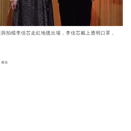
裝與拍檔李佳芯走紅地氊出場，李佳芯戴上透明口罩，
廣告