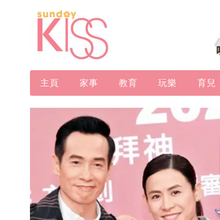
主頁
家事
教育
玩樂
育兒