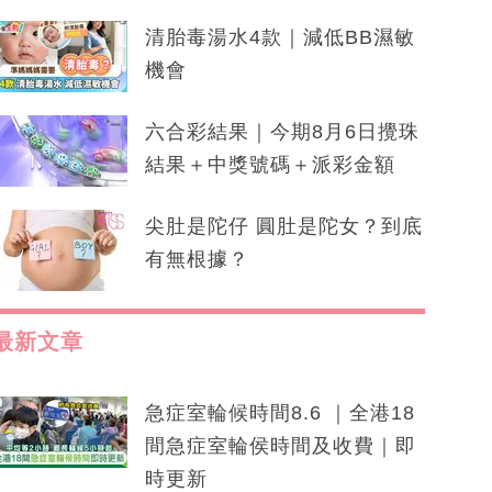
清胎毒湯水4款｜減低BB濕敏
機會
六合彩結果｜今期8月6日攪珠
結果＋中獎號碼＋派彩金額
尖肚是陀仔 圓肚是陀女？到底
有無根據？
最新文章
急症室輪候時間8.6 ｜全港18
間急症室輪侯時間及收費｜即
時更新