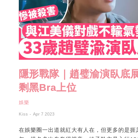
隱形戰隊｜趙璧渝演臥底展
剩黑Bra上位
娛樂
Kiss
Apr 7 2023
在娛樂圈一出道就紅大有人在，但更多的是捱