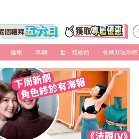
健康
專欄
世一體驗館
爸媽升呢學院