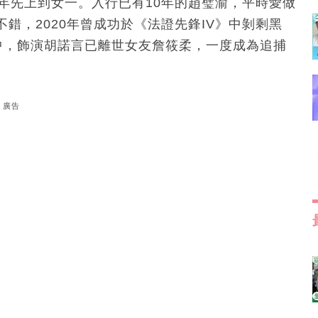
年先上到女一。入行已有10年的趙璧渝，平時愛做
錯，2020年曾成功於《法證先鋒IV》中剝剩黑
中，飾演胡諾言已離世女友詹筱柔，一度成為追捕
廣告