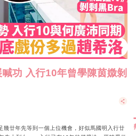
喊功 入行10年曾學陳茵媺剝
足幾廿年先等到一個上位機會，好似馬國明入行廿