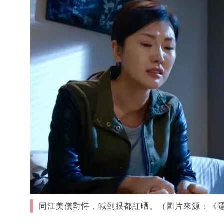
同江美儀對恃，喊到眼都紅晒。（圖片來源：《