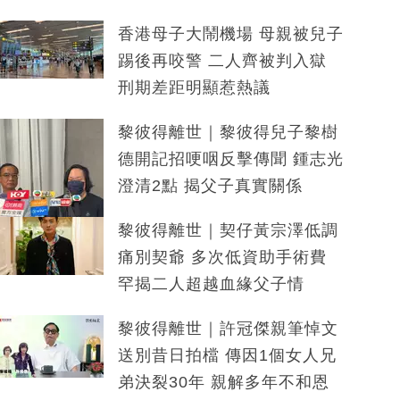
香港母子大鬧機場 母親被兒子
踢後再咬警 二人齊被判入獄
刑期差距明顯惹熱議
黎彼得離世｜黎彼得兒子黎樹
德開記招哽咽反擊傳聞 鍾志光
澄清2點 揭父子真實關係
黎彼得離世｜契仔黃宗澤低調
痛別契爺 多次低資助手術費
罕揭二人超越血緣父子情
黎彼得離世｜許冠傑親筆悼文
送別昔日拍檔 傳因1個女人兄
弟決裂30年 親解多年不和恩