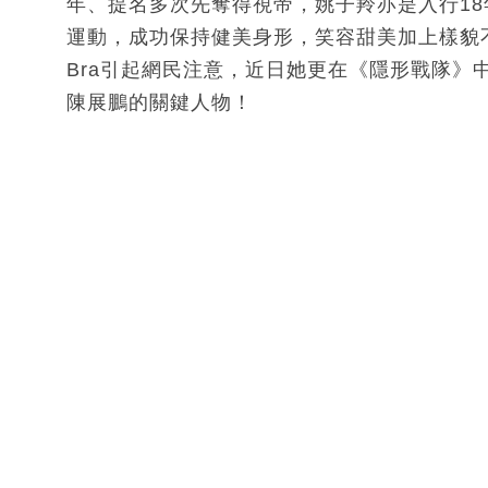
年、提名多次先奪得視帝，姚子羚亦是入行18
運動，成功保持健美身形，笑容甜美加上樣貌不
Bra引起網民注意，近日她更在《隱形戰隊》
陳展鵬的關鍵人物！