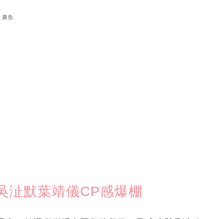
廣告
吳沚默葉靖儀CP感爆棚