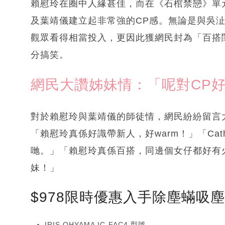
賴慰玲在圈中人緣甚佳，而在《石棺禁戀》單
及葉靖儀建立起非常強的CP感。無論是與吳
觀眾看得相當投入，更因此獲網民封為「百搭
分搞笑。
網民大讚姊妹情：「呢對CP
對於賴慰玲與葉靖儀的師徒情，網民紛紛留言
「賴慰玲真係好識帶新人，好warm！」「Ca
哋。」「賴慰玲真係百搭，同邊個女仔都好有火
妹！」
$978限時優惠入手除塵蟎吸
IRIS OHYAMA IC-FAC4 型號