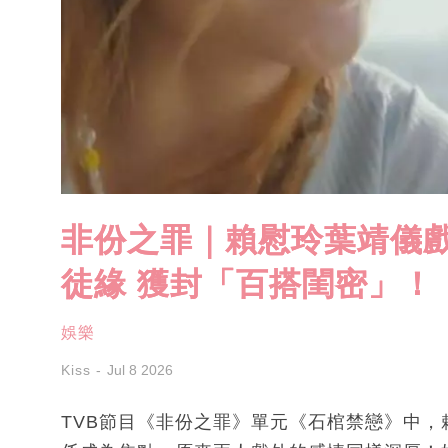
非份之罪｜賴慰玲葉靖儀戲
徒緣 獲封「百搭閨密」！
娛樂
Kiss
Jul 8 2026
TVB節目《非份之罪》單元《石棺禁戀》中，賴慰玲