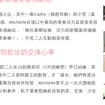
人位，其中一幕Cathy（賴慰玲飾）與小雪（葉
。Michelle在場口中展現的青春活力及甜美笑容
春感融化：「睇住著晒短褲、活力四射嘅葉靖儀喺
青春喇！』」可見二人互動相當有愛。
外陪飲珍奶交換心事
，全因二人在J2綜藝節目《CP訓練營》早已結緣，當
亦是看中二人當時建立的默契，才「撮合」她們再度合
自然份外投契，Michelle更不止一次大讚賴慰
分析劇本，私下還會陪她飲珍珠奶茶、交換「少女