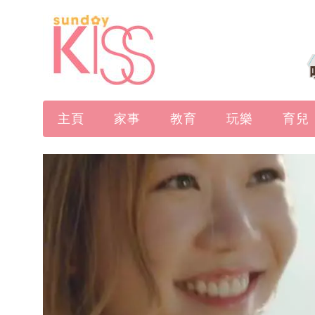
主頁
家事
教育
玩樂
育兒