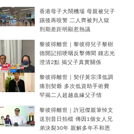
香港母子大鬧機場 母親被兒子
踢後再咬警 二人齊被判入獄
刑期差距明顯惹熱議
黎彼得離世｜黎彼得兒子黎樹
德開記招哽咽反擊傳聞 鍾志光
澄清2點 揭父子真實關係
黎彼得離世｜契仔黃宗澤低調
痛別契爺 多次低資助手術費
罕揭二人超越血緣父子情
黎彼得離世｜許冠傑親筆悼文
送別昔日拍檔 傳因1個女人兄
弟決裂30年 親解多年不和恩