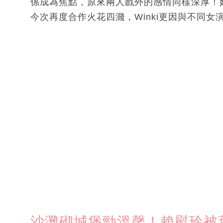
係成為焦點，原來兩人戲外的感情同樣深厚！她
今次再度合作火花四濺，Winki更因與不同
沙灘砌城堡勁溫馨！賴慰玲被