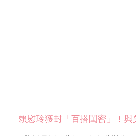
賴慰玲獲封「百搭閨密」！與