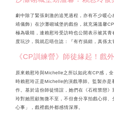
劇中除了緊張刺激的追兇過程，亦有不少暖心感
靖儀飾）在沙灘砌城堡的戲份，就充滿溫馨CP感
極為吸睛，連賴慰玲受訪時也公開表示被其青
度玩沙，我就忍唔住諗：『有冇搞錯，真係太
《CP訓練營》師徒緣起！戲
原來賴慰玲與Michelle之所以如此有CP感
時賴慰玲正是Michelle的演戲導師。監製
作。基於這份師徒情誼，她們在《石棺禁戀》重聚
玲對她照顧無微不至，不但會分享拍戲心得、
心事」，戲裡戲外都感情深厚。