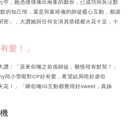
元中，她憑僅僅播出兩集的戲份，已成功與吳沚默
沚默的知己情，還是與葉靖儀的師徒暖心互動，都讓
閨密」，大讚她與任何女演員搭檔都火花十足，十
好有愛！」
大讚：「原來佢哋之前係師徒，難怪咁有默契！」
thy同小雪呢對CP好有愛，希望結局唔好虐佢
花！」「睇佢哋IG互動都覺得好sweet，真姊
塵機