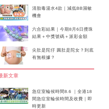
清胎毒湯水4款｜減低BB濕敏
機會
六合彩結果｜今期8月6日攪珠
結果＋中獎號碼＋派彩金額
尖肚是陀仔 圓肚是陀女？到底
有無根據？
最新文章
急症室輪候時間8.6 ｜全港18
間急症室輪侯時間及收費｜即
時更新