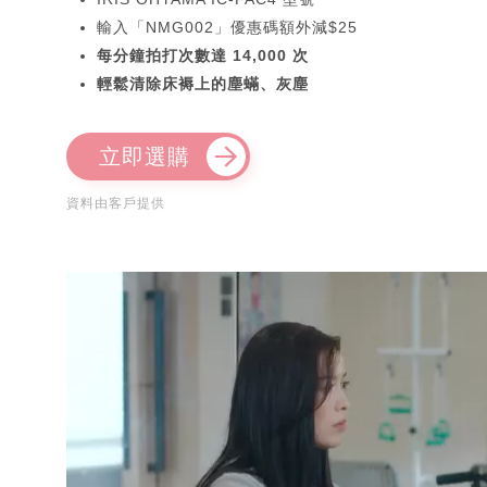
輸入「NMG002」優惠碼額外減$25
每分鐘拍打次數達 14,000 次
輕鬆清除床褥上的塵蟎、灰塵
立即選購
資料由客戶提供