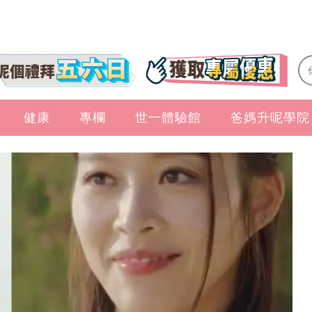
健康
專欄
世一體驗館
爸媽升呢學院