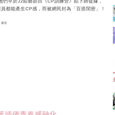
們早於J2綜藝節目《CP訓練營》結下師徒緣，
女演員都能產生CP感，而被網民封為「百搭閨密」！
廣告
葉靖儀青春感融化