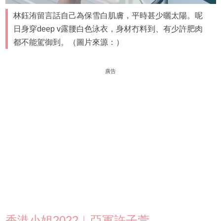
林鈺洧留言話自己為保雪白肌膚，平時甚少曬太陽。呢
日身穿deep v露腰白色泳衣，身材冇料到、有少許肥肉
都不能駕御到。（圖片來源：）
廣告
香港小姐2022︱亞軍許子萱