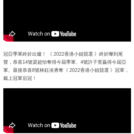
冠亞季軍終於出爐！ 《 2022香港小姐競選 》終於嚟到尾
聲，恭喜14號梁超怡奪得今屆季軍、4號許子萱贏得今屆亞
軍。最後恭喜8號林鈺洧勇奪《 2022香港小姐競選 》冠軍，
戴上冠軍后冠！