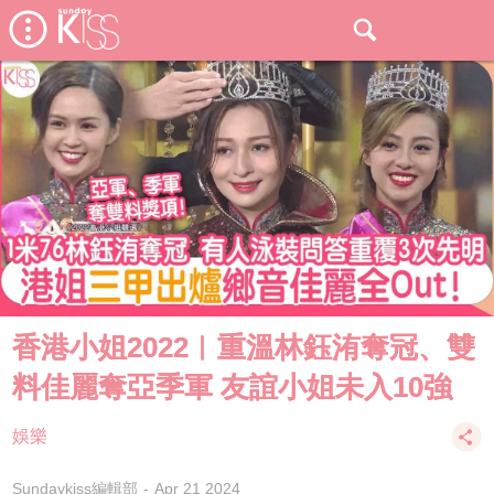
香港小姐2022︱重溫林鈺洧奪冠、雙
料佳麗奪亞季軍 友誼小姐未入10強
娛樂
Sundaykiss編輯部
Apr 21 2024