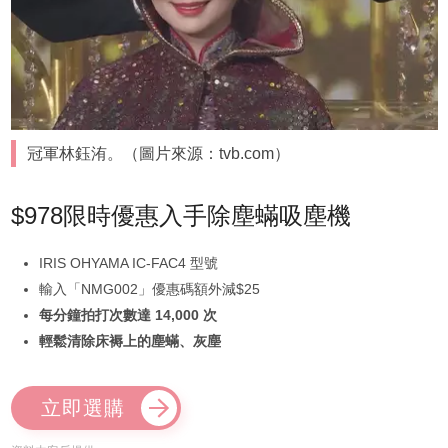
冠軍林鈺洧。（圖片來源：tvb.com）
$978限時優惠入手除塵蟎吸塵機
IRIS OHYAMA IC-FAC4 型號
輸入「NMG002」優惠碼額外減$25
每分鐘拍打次數達 14,000 次
輕鬆清除床褥上的塵蟎、灰塵
立即選購