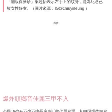
「翻版孫藝珍」梁超怡表示左手上的紋身，是為紀念已
故女性好友。（圖片來源：IG@chiuyiileung ）
廣告
爆炸頭鄉音佳麗三甲不入
今屆19強有不少不擅長廣東話的佳麗參選，其中因爆炸頭參