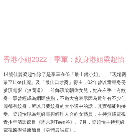
香港小姐2022︱季軍：紋身港姐梁超怡
14號佳麗梁超怡除了是季軍亦係「最上鏡小姐」、「現場觀
眾至Like佳麗」及「最佳口才獎」得主，02年曾以童星身份
參演電影《無間道》，並飾演梁朝偉女兒，她在左手上有紋
身一事曾經成為網民焦點，不過大會表示因為近年有不少佳
麗都有紋身，所以只要紋身的大小適中的話，其實都能夠接
受。梁超怡現為無綫電視經理人合約女藝員，主持無綫電視
青少年清談節目《周六聊Teen谷》。7月，梁超怡主持無綫
電視醫學健康節目《身體最誠實》。