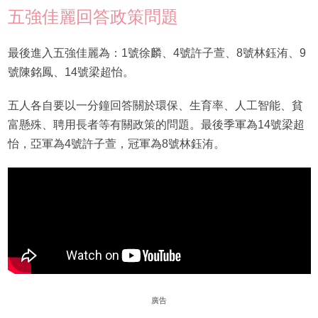
五強佳麗回答政策問題
最後進入五強佳麗為：1號徐麟、4號許子萱、8號林鈺洧、9
號陳銘鳳、14號梁超怡。
五人各自要以一分鐘回答關於環保、生育率、人工智能、貧
富懸殊、聘用長者等有關政策的問題。最後季軍為14號梁超
怡，亞軍為4號許子萱，冠軍為8號林鈺洧。
廣告