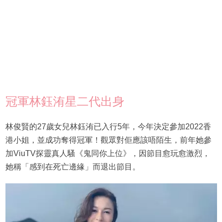
冠軍林鈺洧星二代出身
林俊賢的27歲女兒林鈺洧已入行5年，今年決定參加2022香
港小姐，並成功奪得冠軍！觀眾對佢應該唔陌生，前年她參
加ViuTV探靈真人騷《鬼同你上位》，因節目愈玩愈激烈，
她稱「感到在死亡邊緣」而退出節目。