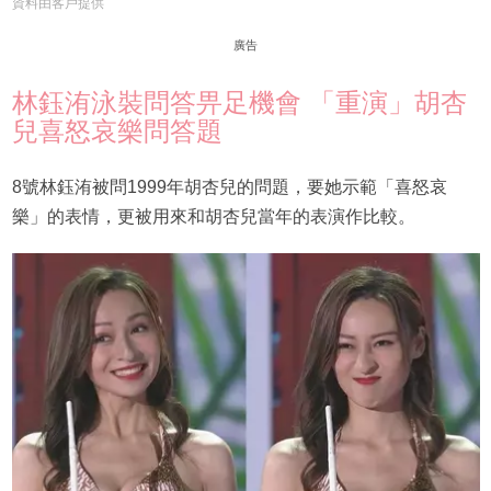
資料由客戶提供
廣告
林鈺洧泳裝問答畀足機會 「重演」胡杏
兒喜怒哀樂問答題
8號林鈺洧被問1999年胡杏兒的問題，要她示範「喜怒哀
樂」的表情，更被用來和胡杏兒當年的表演作比較。