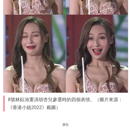
8號林鈺洧重演胡杏兒參選時的四個表情。（圖片來源：
《香港小姐2022》截圖）
廣告