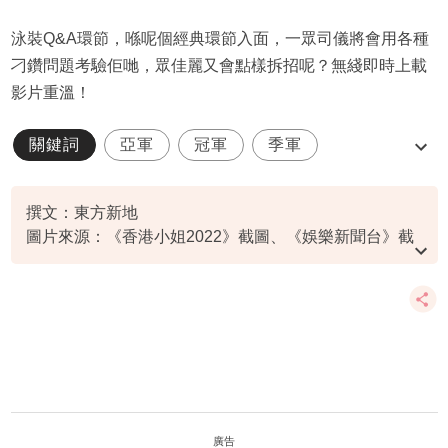
泳裝Q&A環節，喺呢個經典環節入面，一眾司儀將會用各種
刁鑽問題考驗佢哋，眾佳麗又會點樣拆招呢？無綫即時上載
影片重溫！
關鍵詞
亞軍
冠軍
季軍
最上鏡小姐
撰文：東方新地
圖片來源：《香港小姐2022》截圖、《娛樂新聞台》截
圖、IG@mrvinciwong
資料或影片來源：
原文刊於東方新地
廣告