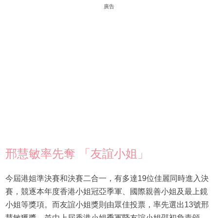
廣告
邢慧敏率先奪 「友誼小姐」
今屆港姐準決賽和決賽二合一，有多達19位佳麗同時進入決
賽，競逐本年度香港小姐冠亞季軍、國際親善小姐及最上鏡
小姐等獎項。而友誼小姐獎則由眾佳投票，率先選出13號邢
慧敏獲獎，並由上屆香港小姐季軍暨友誼小姐邵初負責頒