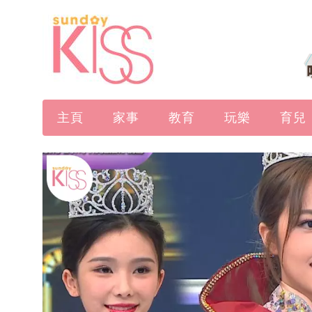
主頁
家事
教育
玩樂
育兒