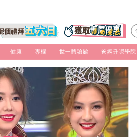
健康
專欄
世一體驗館
爸媽升呢學院