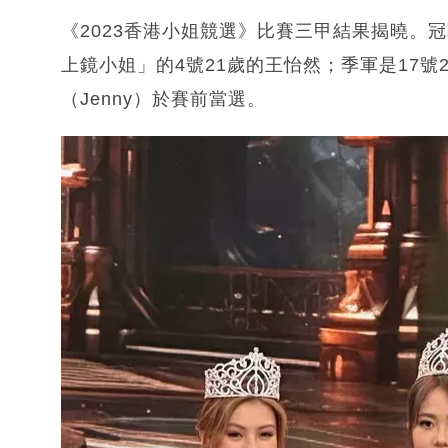
《2023香港小姐競選》比賽三甲結果揭曉。冠
上鏡小姐」的4號21歲的王怡然；季軍是17號
（Jenny）於賽前當選。