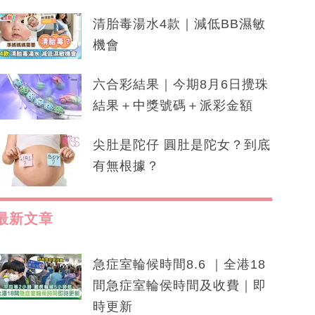
清胎毒湯水4款｜減低BB濕敏
機會
六合彩結果｜今期8月6日攪珠
結果＋中獎號碼＋派彩金額
尖肚是陀仔 圓肚是陀女？到底
有無根據？
最新文章
急症室輪候時間8.6 ｜全港18
間急症室輪侯時間及收費｜即
時更新