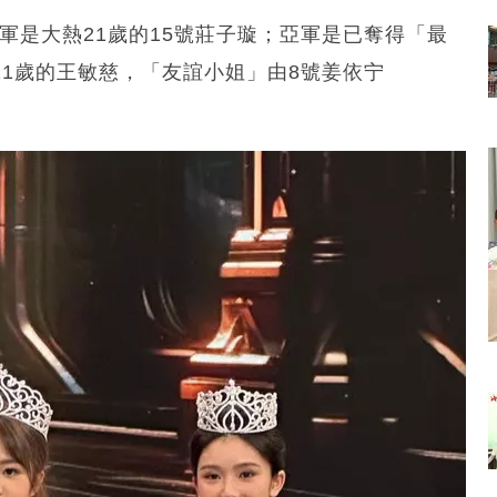
軍是大熱21歲的15號莊子璇；亞軍是已奪得「最
21歲的王敏慈，「友誼小姐」由8號姜依宁