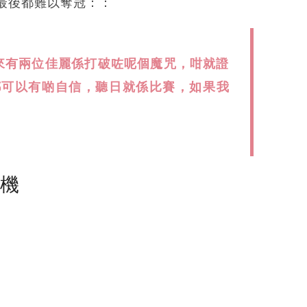
最後都難以奪冠：：
來有兩位佳麗係打破咗呢個魔咒，咁就證
都可以有啲自信，聽日就係比賽，如果我
塵機