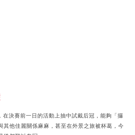
璇
y），在決賽前一日的活動上抽中試戴后冠，能夠「攞
與其他佳麗關係麻麻，甚至在外景之旅被杯葛，今