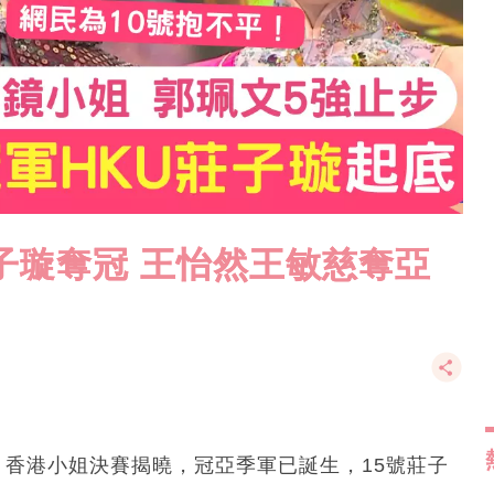
莊子璇奪冠 王怡然王敏慈奪亞
選》香港小姐決賽揭曉，冠亞季軍已誕生，15號莊子