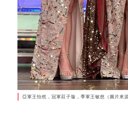
亞軍王怡然，冠軍莊子璇，季軍王敏慈（圖片來