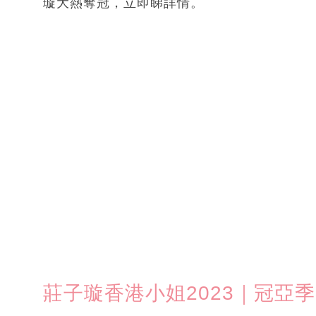
璇大熱奪冠，立即睇詳情。
莊子璇香港小姐2023｜冠亞