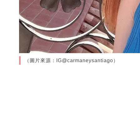
（圖片來源：IG@carmaneysantiago）