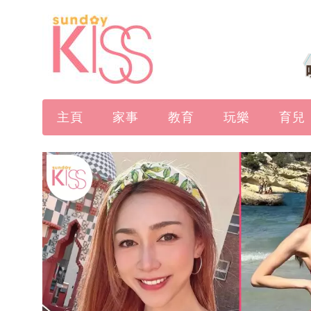
主頁
家事
教育
玩樂
育兒