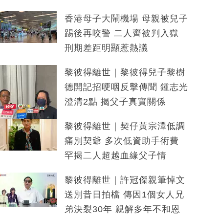
香港母子大鬧機場 母親被兒子
踢後再咬警 二人齊被判入獄
刑期差距明顯惹熱議
黎彼得離世｜黎彼得兒子黎樹
德開記招哽咽反擊傳聞 鍾志光
澄清2點 揭父子真實關係
黎彼得離世｜契仔黃宗澤低調
痛別契爺 多次低資助手術費
罕揭二人超越血緣父子情
黎彼得離世｜許冠傑親筆悼文
送別昔日拍檔 傳因1個女人兄
弟決裂30年 親解多年不和恩