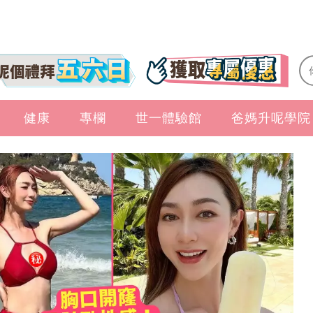
健康
專欄
世一體驗館
爸媽升呢學院