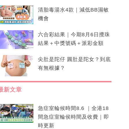
清胎毒湯水4款｜減低BB濕敏
機會
六合彩結果｜今期8月6日攪珠
結果＋中獎號碼＋派彩金額
尖肚是陀仔 圓肚是陀女？到底
有無根據？
最新文章
急症室輪候時間8.6 ｜全港18
間急症室輪侯時間及收費｜即
時更新