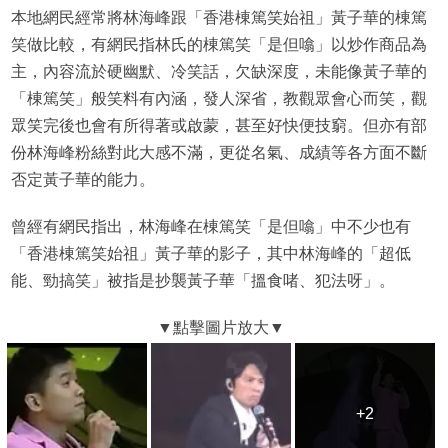
本地網民經常將林海峰跟「香港棟篤笑始祖」黃子華的棟篤
笑做比較，有網民指林氏的棟篤笑「是但噏」以炒作商品為
主，內容流於硬幽默、冷笑話，欠缺深度，未能像黃子華的
「棟篤笑」般笑料有內涵，發人深省，教觀眾會心而笑，觀
眾笑完後也會有所得著或啟蒙，甚至好快便技窮。但亦有部
份林海峰粉絲對此大感不滿，更從名氣、成績等各方面不斷
否定黃子華的能力。
曾經有網民指出，林海峰在棟篤笑「是但噏」中不少也有
「香港棟篤笑始祖」黃子華的影子，其中林海峰的「超低
能、勁搞笑」被指是抄襲黃子華「搵食啫、犯法呀」。
+2
+2