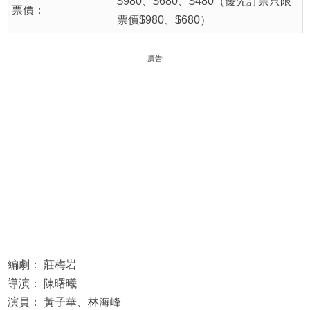
$980、$680、$480（優先訂票只限
票價：
票價$980、$680）
廣告
編劇： 莊梅岩
導演： 陳曙曦
演員： 黃子華、林海峰