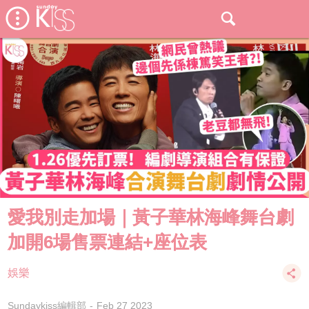
愛我別走加場｜黃子華林海峰舞台劇
加開6場售票連結+座位表
娛樂
Sundaykiss編輯部
Feb 27 2023