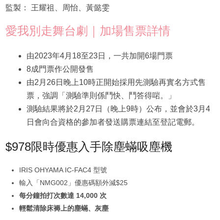
監製： 王耀祖、周怡、黃懿雯
愛我別走舞台劇｜加場售票詳情
由2023年4月18至23日，一共加開6場門票
8成門票作公開發售
由2月26日晚上10時正開始採用先測驗再實名方式售
票，強調「測驗準則係鬥快、鬥答得啱。」
測驗結果將於2月27日（晚上9時）公布，並會於3月4
日會向合資格的參加者發送購票連結至登記電郵。
$978限時優惠入手除塵蟎吸塵機
IRIS OHYAMA IC-FAC4 型號
輸入「NMG002」優惠碼額外減$25
每分鐘拍打次數達 14,000 次
輕鬆清除床褥上的塵蟎、灰塵