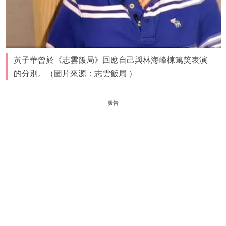
黃子華曾於《志雲飯局》回應自己與林海峰棟篤笑表演
的分別。（圖片來源：志雲飯局 ）
廣告