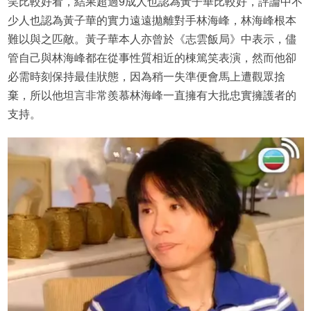
笑比較好看，結果超過9成人也認為黃子華比較好，評論中不
少人也認為黃子華的實力遠遠拋離對手林海峰，林海峰根本
難以與之匹敵。黃子華本人亦曾於《志雲飯局》中表示，儘
管自己與林海峰都在從事性質相近的棟篤笑表演，然而他卻
必需時刻保持最佳狀態，因為稍一失準便會馬上遭觀眾捨
棄，所以他坦言非常羨慕林海峰一直擁有大批忠實擁護者的
支持。