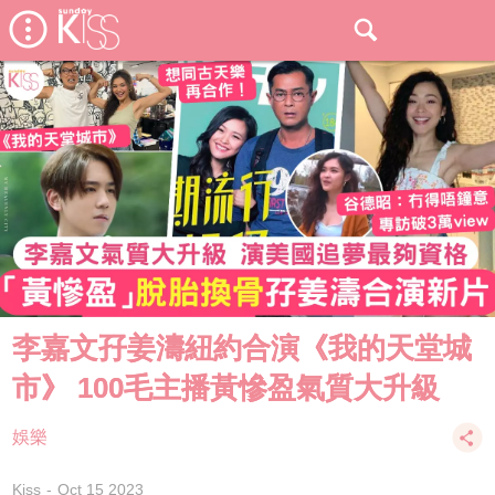
李嘉文孖姜濤紐約合演《我的天堂城
市》 100毛主播黃慘盈氣質大升級
娛樂
Kiss
Oct 15 2023