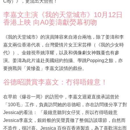
City）》，更流出大合照！
李嘉文主演《我的天堂城市》10月12日
香港上映 向A0姜濤獻熒幕初吻
《我的天堂城市》的演員陣容來自港台兩地，除了姜濤和李
嘉文兩位香港代表，台灣愛情片女王宋芸樺（《我的少女時
代》）、金鐘視帝姚淳耀，以及和偶像劇女神魏蔓也有參
演。姜濤為此片遠赴美國紐約拍攝、學跳Popping之餘，亦
要挑戰與「黃慘盈」李嘉文談情的戲份。
谷德昭讚賞李嘉文：冇得唔鐘意！
在早前《爆谷一周》的訪照中，李嘉文迴避直接承認曾於
「100毛」工作，負責訪問她的谷德昭，亦在訪問後分享了對
Jessica的看法： 「最鐘意聽到女仔笑，所以冇得唔鐘意
Jessica李嘉文，銀鈴般的笑聲貫徹了整個訪談環節，自然而
不造作，很討喜。Jessica 百份百香港製造，為了喜歡演出而