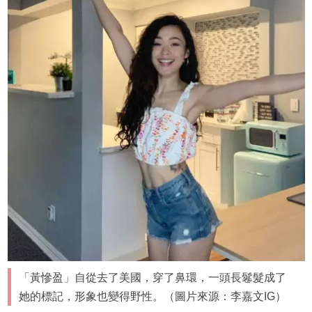
「黃慘盈」自從去了美國，穿了鼻環，一頭長鬈髮成了
她的標記，形象也變得野性。（圖片來源：李嘉文IG）