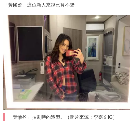
「黃慘盈」這位新人來說已算不錯。
「黃慘盈」拍劇時的造型。（圖片來源：李嘉文IG）