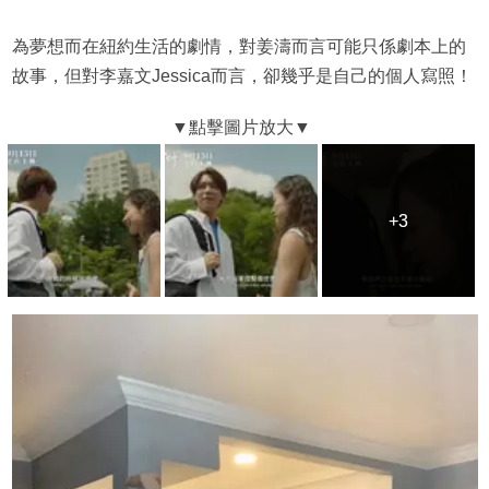
為夢想而在紐約生活的劇情，對姜濤而言可能只係劇本上的
故事，但對李嘉文Jessica而言，卻幾乎是自己的個人寫照！
+3
+3