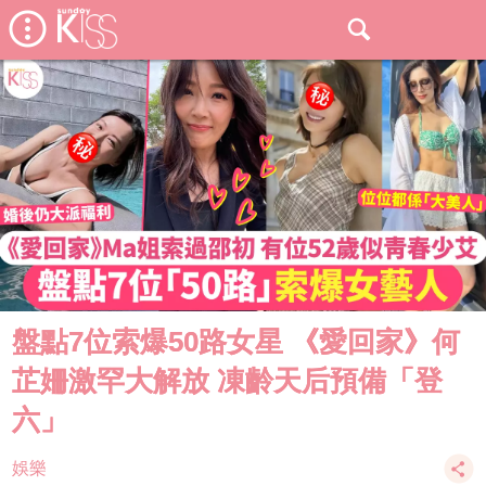
盤點7位索爆50路女星 《愛回家》何
芷姍激罕大解放 凍齡天后預備「登
六」
娛樂