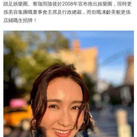
踏足娛樂圈。黎珈而隨後於2008年宣布推出娛樂圈，現時更
係美容集團嘅董事會主席及行政總裁，而佢嘅凍齡美貌更係
店鋪嘅生招牌！