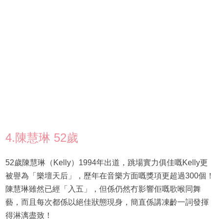
4.陳慧琳 52歲
52歲陳慧琳（Kelly）1994年出道，跳場實力俱佳嘅Kelly更
被譽為「樂壇天后」，歷年在音樂方面嘅獎項更超過300個！
陳慧琳雖然已經「入五」，但係仍然冇影響佢嘅歌喉同舞
藝，而且每次都係以絕佳狀態現身，簡直係講凍齡一詞發揮
得淋漓盡致！