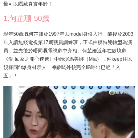
最可以隱藏真實年齡！
1.何芷珊 50歲
現年50歲嘅何芷姍於1997年以model身份入行，隨後於2003
年入讀無綫電視第17期藝員訓練班，正式由模特兒轉型為演
員，並先後於唔同嘅電視劇中亮相。何芷姍近年在處境劇
《愛·回家之開心速遞》中飾演馬美娜（Mia），仲keep住以
靚樣同fit爆身材示人，凍齡嘅外貌完全睇唔出已經「入
五」！