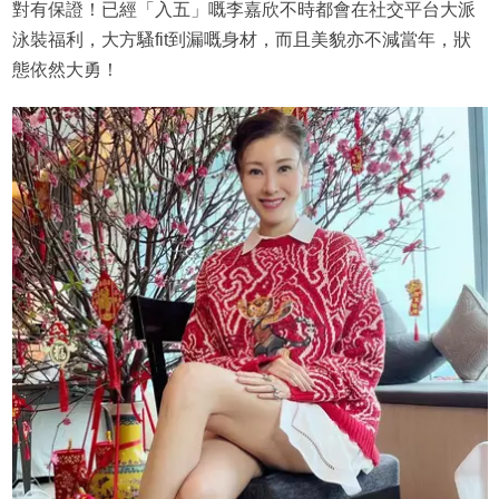
對有保證！已經「入五」嘅李嘉欣不時都會在社交平台大派
泳裝福利，大方騷fit到漏嘅身材，而且美貌亦不減當年，狀
態依然大勇！