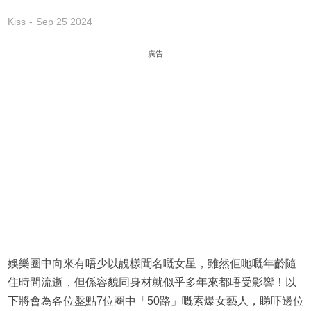
Kiss
Sep 25 2024
廣告
娛樂圈中向來有唔少以靚樣聞名嘅女星，雖然佢哋嘅年齡隨
住時間流逝，但係容貌同身材就似乎多年來都唔受影響！以
下將會為各位盤點7位圈中「50路」嘅索爆女藝人，睇吓邊位