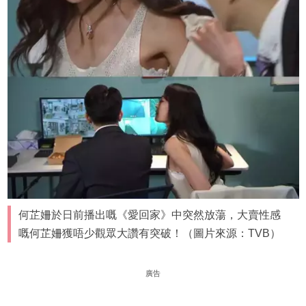
何芷姍於日前播出嘅《愛回家》中突然放蕩，大賣性感
嘅何芷姍獲唔少觀眾大讚有突破！（圖片來源：TVB）
廣告