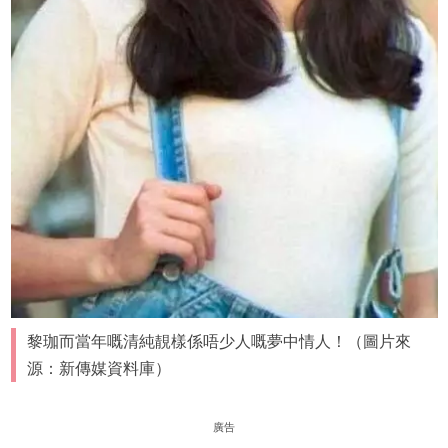
黎珈而當年嘅清純靚樣係唔少人嘅夢中情人！（圖片來
源：新傳媒資料庫）
廣告