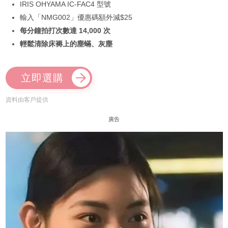
IRIS OHYAMA IC-FAC4 型號
輸入「NMG002」優惠碼額外減$25
每分鐘拍打次數達 14,000 次
輕鬆清除床褥上的塵蟎、灰塵
立即選購
資料由客戶提供
廣告