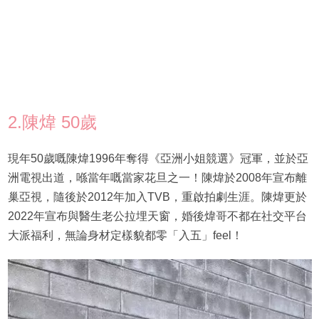
2.陳煒 50歲
現年50歲嘅陳煒1996年奪得《亞洲小姐競選》冠軍，並於亞
洲電視出道，喺當年嘅當家花旦之一！陳煒於2008年宣布離
巢亞視，隨後於2012年加入TVB，重啟拍劇生涯。陳煒更於
2022年宣布與醫生老公拉埋天窗，婚後煒哥不都在社交平台
大派福利，無論身材定樣貌都零「入五」feel！