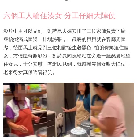
六個工人輪住湊女 分工仔細大陣仗
影片中更可以見到，劉詩昆夫婦安排了三位家傭負責下廚，
餐枱擺滿成圍餸，排場誇張，一歲幾的貝貝就在客廳周圍
爬，後面馬上就見到三位相對後生著黑色T恤的保姆追住個
女，方便隨時照顧她，劉詩昆同孫穎站在旁邊一臉慈愛地望
住女兒，十分安慰。有網民見到，就感嘆湊個女咁大陣仗，
老來得女真係唔講得笑。