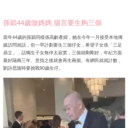
孫穎44歲做媽媽 揚言要生夠三個
當年44歲的孫穎同樣係高齡產婦，她在今年一月接受本地傳
媒訪問就話，佢一早計劃要生三個仔女，希望子女係「三足
鼎立」，話獨生子女無伴太寂寞，三個就剛剛好，年紀方面
最好隔兩三年、意指之後就會再生兩個。有網民就就計數，
劉詩昆隨時要挑戰90歲生仔。