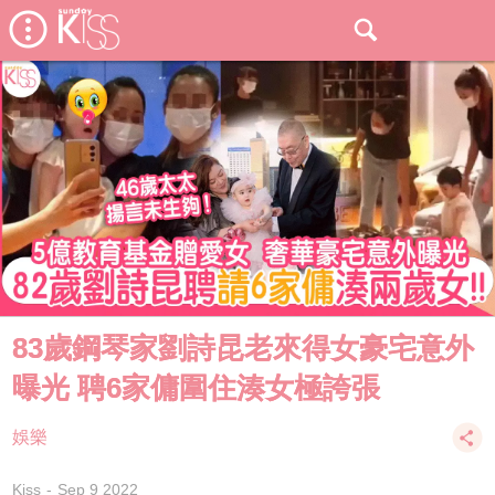
83歲鋼琴家劉詩昆老來得女豪宅意外
曝光 聘6家傭圍住湊女極誇張
娛樂
Kiss
Sep 9 2022