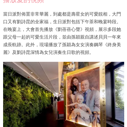
當日派對佈置非常華麗，到處都是壽星女的可愛靚相，大門
口又有劉詩昆的全家福，生日派對包括下午茶和晚宴時段。
在晚宴上，大會首先播放《劉蓓蓓心聲》視頻，展示多段她
跟父母一起的可愛生活片段，並由孫穎親自講述貝貝一年來
成長軌跡。此外，現場播放了孫穎為女女演奏鋼琴《終身美
麗》及劉詩昆深情為女兒演奏生日歌的視頻。