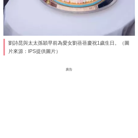
劉詩昆與太太孫穎早前為愛女劉蓓蓓慶祝1歲生日。（圖
片來源：IPS提供圖片）
廣告