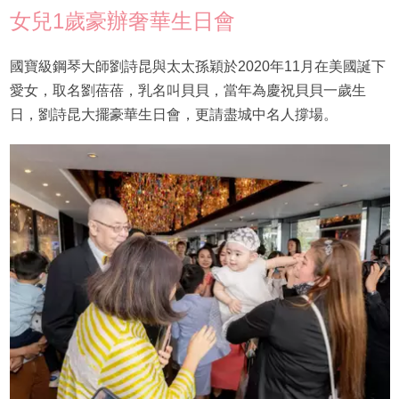
女兒1歲豪辦奢華生日會
國寶級鋼琴大師劉詩昆與太太孫穎於2020年11月在美國誕下
愛女，取名劉蓓蓓，乳名叫貝貝，當年為慶祝貝貝一歲生
日，劉詩昆大擺豪華生日會，更請盡城中名人撐場。