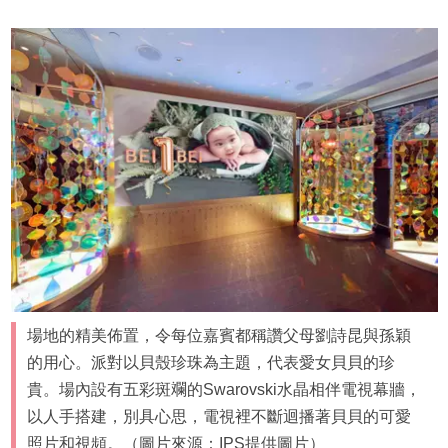
場地的精美佈置，令每位嘉賓都稱讚父母劉詩昆與孫穎
的用心。派對以貝殼珍珠為主題，代表愛女貝貝的珍
貴。場內設有五彩斑斕的Swarovski水晶相伴電視幕牆，
以人手搭建，別具心思，電視裡不斷迴播著貝貝的可愛
照片和視頻。（圖片來源：IPS提供圖片）