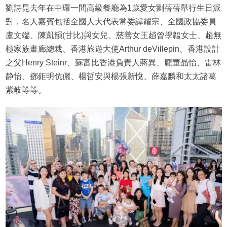
劉詩昆去年在中環一間高級餐廳為1歲愛女劉蓓蓓舉行生日派
對，名人嘉賓包括全國人大代表常委譚耀宗、全國政協委員
盧文端、陳凱韻(甘比)與女兒、慈善女王趙曾學韞女士、趙無
極家族畫廊總裁、香港旅遊大使Arthur deVillepin、香港設計
之父Henry Steinr、蘇富比香港負責人蔣異、龐董晶怡、雷林
静怡、鄧鉅明伉儷、楊哲安與楊張新悅、薛嘉麟和太太諸葛
紫岐等等。