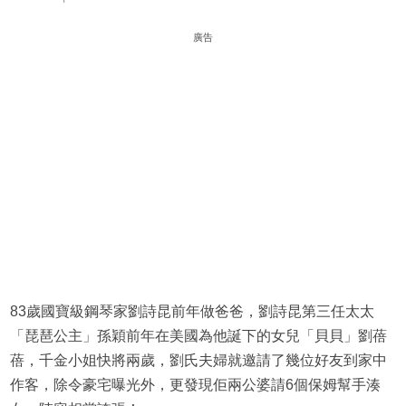
廣告
83歲國寶級鋼琴家劉詩昆前年做爸爸，劉詩昆第三任太太
「琵琶公主」孫穎前年在美國為他誕下的女兒「貝貝」劉蓓
蓓，千金小姐快將兩歲，劉氏夫婦就邀請了幾位好友到家中
作客，除令豪宅曝光外，更發現佢兩公婆請6個保姆幫手湊