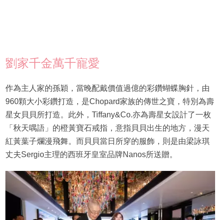
劉家千金萬千寵愛
作為主人家的孫穎，當晚配戴價值過億的彩鑽蝴蝶胸針，由
960顆大小彩鑽打造，是Chopard家族的傳世之寶，特別為壽
星女貝貝所打造。此外，Tiffany&Co.亦為壽星女設計了一枚
「秋天喁語」的橙黃寶石戒指，意指貝貝出生的地方，漫天
紅黃葉子爛漫飛舞。而貝貝當日所穿的服飾，則是由梁詠琪
丈夫Sergio主理的西班牙皇室品牌Nanos所送贈。