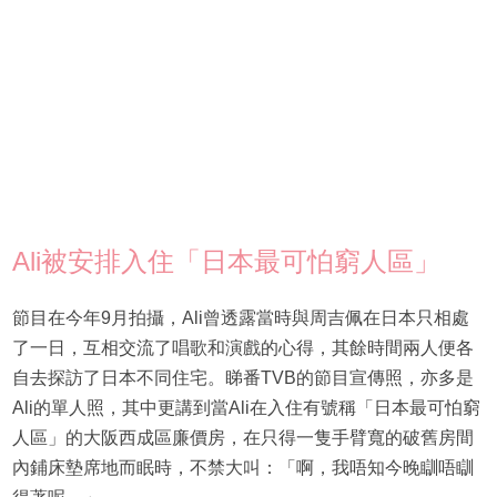
Ali被安排入住「日本最可怕窮人區」
節目在今年9月拍攝，Ali曾透露當時與周吉佩在日本只相處
了一日，互相交流了唱歌和演戲的心得，其餘時間兩人便各
自去探訪了日本不同住宅。睇番TVB的節目宣傳照，亦多是
Ali的單人照，其中更講到當Ali在入住有號稱「日本最可怕窮
人區」的大阪西成區廉價房，在只得一隻手臂寬的破舊房間
內鋪床墊席地而眠時，不禁大叫：「啊，我唔知今晚瞓唔瞓