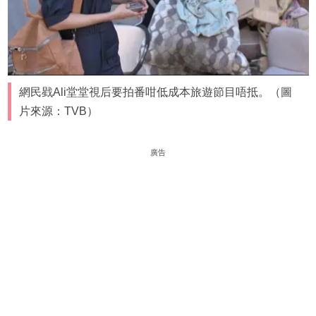
網民戥Ali堂堂視后要拍番咁低成本旅遊節目唔抵。（圖
片來源：TVB）
廣告