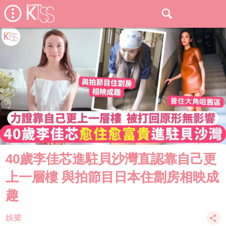
40歲李佳芯進駐貝沙灣直認靠自己更
上一層樓 與拍節目日本住劏房相映成
趣
娛樂