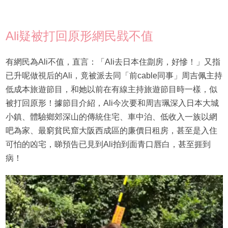
Ali疑被打回原形網民戥不值
有網民為Ali不值，直言：「Ali去日本住劏房，好慘！」又指
已升呢做視后的Ali，竟被派去同「前cable同事」周吉佩主持
低成本旅遊節目，和她以前在有線主持旅遊節目時一樣，似
被打回原形！據節目介紹，Ali今次要和周吉珮深入日本大城
小鎮、體驗鄉郊深山的傳統住宅、車中泊、低收入一族以網
吧為家、最窮貧民窟大阪西成區的廉價日租房，甚至是入住
可怕的凶宅，睇預告已見到Ali拍到面青口唇白，甚至捱到
病！