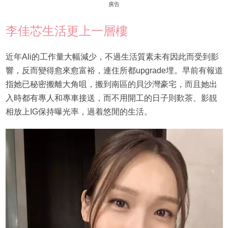
廣告
李佳芯生活更上一層樓
近年Ali的工作量大幅減少，不過生活質素未有因此而受到影
響，反而變得愈來愈富裕，連住所都upgrade埋。早前有報道
指她已秘密搬離大角咀，搬到南區的貝沙灣豪宅，而且她出
入時都有專人和專車接送，而不用開工的日子則歎茶、影靚
相放上IG保持曝光率，過着悠閒的生活。