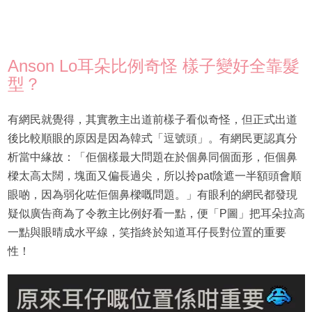
Anson Lo耳朵比例奇怪 樣子變好全靠髮
型？
有網民就覺得，其實教主出道前樣子看似奇怪，但正式出道
後比較順眼的原因是因為韓式「逗號頭」。有網民更認真分
析當中緣故：「佢個樣最大問題在於個鼻同個面形，佢個鼻
樑太高太闊，塊面又偏長過尖，所以拎pat陰遮一半額頭會順
眼啲，因為弱化咗佢個鼻樑嘅問題。」有眼利的網民都發現
疑似廣告商為了令教主比例好看一點，便「P圖」把耳朵拉高
一點與眼晴成水平線，笑指終於知道耳仔長對位置的重要
性！