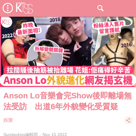
Anson Lo音樂會完Show後即離場無
法受訪 出道6年外貌變化受質疑
娛樂
Sundaykiss編輯部
Nov 15 2022