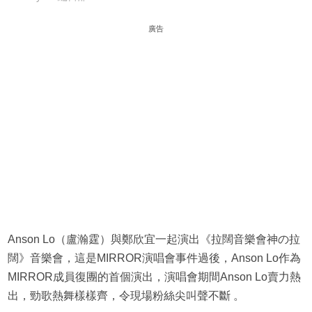
廣告
Anson Lo（盧瀚霆）與鄭欣宜一起演出《拉闊音樂會神の拉
闊》音樂會，這是MIRROR演唱會事件過後，Anson Lo作為
MIRROR成員復團的首個演出，演唱會期間Anson Lo賣力熱
出，勁歌熱舞樣樣齊，令現場粉絲尖叫聲不斷 。