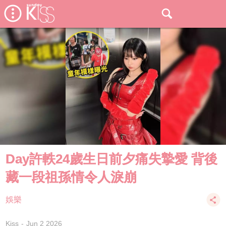
Day許軼24歲生日前夕痛失摯愛 背後
藏一段祖孫情令人淚崩
娛樂
Kiss
Jun 2 2026