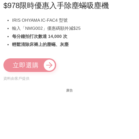
$978限時優惠入手除塵蟎吸塵機
IRIS OHYAMA IC-FAC4 型號
輸入「NMG002」優惠碼額外減$25
每分鐘拍打次數達 14,000 次
輕鬆清除床褥上的塵蟎、灰塵
立即選購
資料由客戶提供
廣告