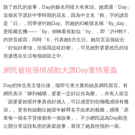
除了姓氏的故事，Day的藝名同樣大有來頭。她透露「Day」
這個名字源於中學時期的花名，因為中文名「軼」字的讀音
是「日」，同學便叫她Day。而她的IG帳號名稱「6y_day」
更暗藏玄機——「6y」倒轉看有點似「hy」，即「許H軼Y」
的拼音縮寫，同時「6」代表她6月生日。她坦言這個組合
「好似好牽強，但係我諗咗好耐」，可見她對婆婆姓氏的珍
視滲透在生活每個細節之中。
網民被祖孫情感動大讚Day重情重義
Day的悼念長文發出後，隨即引來大量粉絲及網民留言。有
網民表示「睇到喊晒，婆婆一定好以你為榮」，亦有人留言
「跟婆婆姓呢件事真係好感人，可以感受到佢哋嘅感情有幾
深」。更有粉絲翻出她當年解釋名字由來的截圖，感嘆「原
來每一個名字背後都有一個故事」。不少網民認為Day願意
公開分享這段私密的家庭故事，展現了她真性情的一面。