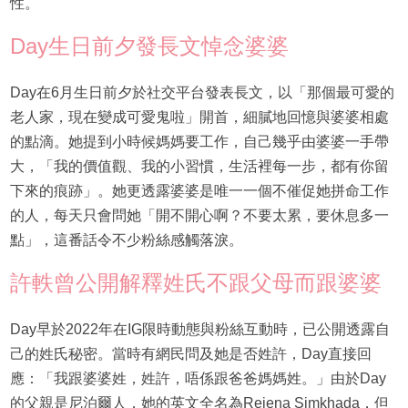
性。
Day生日前夕發長文悼念婆婆
Day在6月生日前夕於社交平台發表長文，以「那個最可愛的
老人家，現在變成可愛鬼啦」開首，細膩地回憶與婆婆相處
的點滴。她提到小時候媽媽要工作，自己幾乎由婆婆一手帶
大，「我的價值觀、我的小習慣，生活裡每一步，都有你留
下來的痕跡」。她更透露婆婆是唯一一個不催促她拼命工作
的人，每天只會問她「開不開心啊？不要太累，要休息多一
點」，這番話令不少粉絲感觸落淚。
許軼曾公開解釋姓氏不跟父母而跟婆婆
Day早於2022年在IG限時動態與粉絲互動時，已公開透露自
己的姓氏秘密。當時有網民問及她是否姓許，Day直接回
應：「我跟婆婆姓，姓許，唔係跟爸爸媽媽姓。」由於Day
的父親是尼泊爾人，她的英文全名為Rejena Simkhada，但