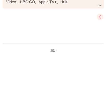
Video、HBO GO、Apple TV+、Hulu
資料或影片來源：YouTube@Disney Plus
廣告