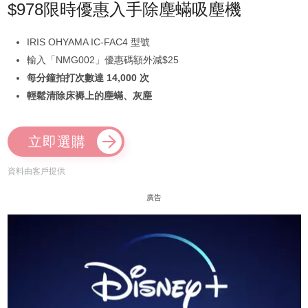
$978限時優惠入手除塵蟎吸塵機
IRIS OHYAMA IC-FAC4 型號
輸入「NMG002」優惠碼額外減$25
每分鐘拍打次數達 14,000 次
輕鬆清除床褥上的塵蟎、灰塵
立即選購
資料由客戶提供
廣告