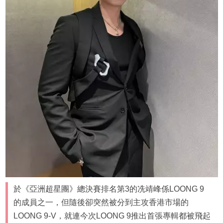
於《亞洲超星團》總決賽排名第3的冼靖峰係LOONG 9
的成員之一，但隨後卻突然被分到主攻香港市場的
LOONG 9-V，就連今次LOONG 9推出首張專輯都被飛起