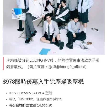
冼靖峰被分到LOONG 9-V後，他的位置便由洪欣之子張
鎬濂取代。（圖片來源：微博@loong9_official）
$978限時優惠入手除塵蟎吸塵機
IRIS OHYAMA IC-FAC4 型號
輸入「NMG002」優惠碼額外減$25
每分鐘拍打次數達 14,000 次