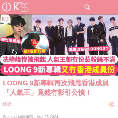
LOONG 9新專輯再次飛甩香港成員
「人氣王」竟然冇影引公憤！
娛樂
Sundaykiss編輯部
Aug 23 2024