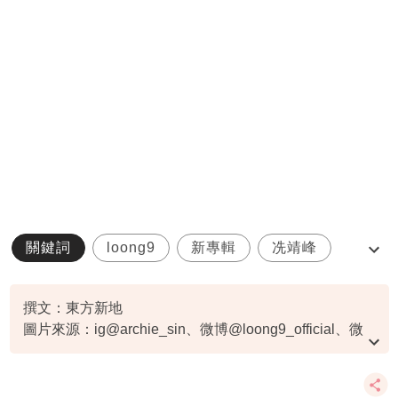
關鍵詞
loong9
新專輯
冼靖峰
文佐匡
撰文：東方新地
圖片來源：ig@archie_sin、微博@loong9_official、微
博@Loong9-奧利
資料或影片來源：
原文刊於東方新地