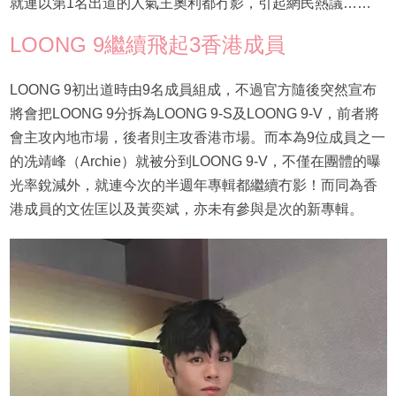
就連以第1名出道的人氣王奧利都冇影，引起網民熱議……
LOONG 9繼續飛起3香港成員
LOONG 9初出道時由9名成員組成，不過官方隨後突然宣布
將會把LOONG 9分拆為LOONG 9-S及LOONG 9-V，前者將
會主攻內地市場，後者則主攻香港市場。而本為9位成員之一
的冼靖峰（Archie）就被分到LOONG 9-V，不僅在團體的曝
光率銳減外，就連今次的半週年專輯都繼續冇影！而同為香
港成員的文佐匡以及黃奕斌，亦未有參與是次的新專輯。