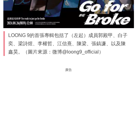
LOONG 9的首張專輯包括了（左起）成員郭殿甲、白子
奕、梁詩煜、李權哲、江信熹、陳梁、張鎬濂、以及陳
鑫昊。（圖片來源：微博@loong9_official）
廣告