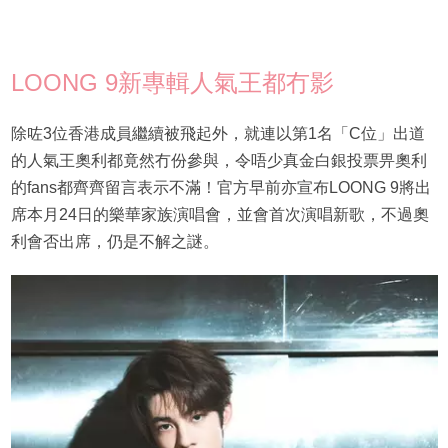
LOONG 9新專輯人氣王都冇影
除咗3位香港成員繼續被飛起外，就連以第1名「C位」出道
的人氣王奧利都竟然冇份參與，令唔少真金白銀投票畀奧利
的fans都齊齊留言表示不滿！官方早前亦宣布LOONG 9將出
席本月24日的樂華家族演唱會，並會首次演唱新歌，不過奧
利會否出席，仍是不解之謎。