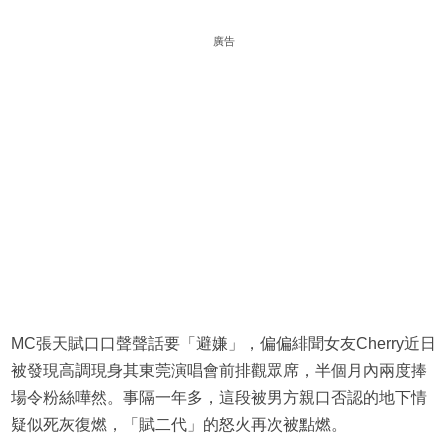
廣告
MC張天賦口口聲聲話要「避嫌」，偏偏緋聞女友Cherry近日
被發現高調現身其東莞演唱會前排觀眾席，半個月內兩度捧
場令粉絲嘩然。事隔一年多，這段被男方親口否認的地下情
疑似死灰復燃，「賦二代」的怒火再次被點燃。