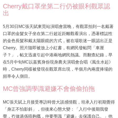
Cherry戴口罩坐第二行仍被眼利觀眾認
出
5月30日MC張天賦東莞站演唱會當晚，有觀眾拍到一名戴著
口罩的金髮女子坐在第二行超近距離觀看演出，憑著標誌性
的金色長髮和戴太陽眼鏡的方式，被在場歌迷一眼認出正是
Cherry。照片隨即被放上小紅書，有網民發帖問「車厘
子？」，帖文迅速引起中港兩地網民熱議。而翻查紀錄，早
在5月中旬MC以嘉賓身份現身農夫演唱會合唱《風生水起》
時，Cherry同樣被發現在觀眾席出現，半個月內兩度捧場的
頻率令人側目。
MC曾強調學識避嫌不會偷偷拍拖
MC張天賦上月接受專訪時曾大談感情觀，坦承入行初期覺得
「身正不怕影斜」，但後來心態大變：「入行中後期我發
覺，冇做過係唔夠嘅，仲要學識『避嫌』去保護自己。」他