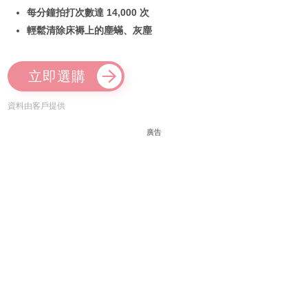
每分鐘拍打次數達 14,000 次
輕鬆清除床褥上的塵蟎、灰塵
立即選購
資料由客戶提供
廣告