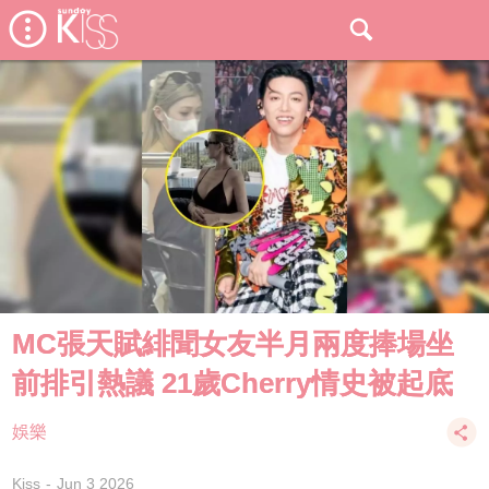
MC張天賦緋聞女友半月兩度捧場坐
前排引熱議 21歲Cherry情史被起底
娛樂
Kiss
Jun 3 2026