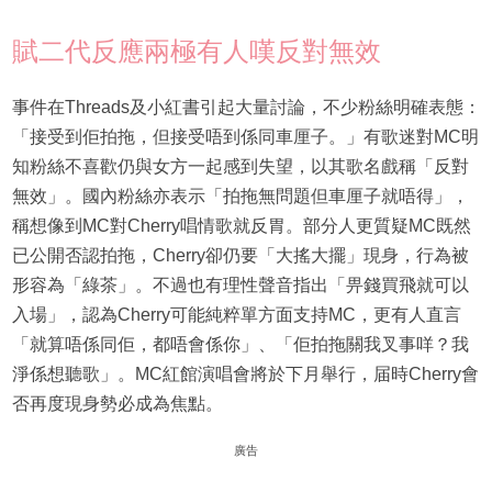
賦二代反應兩極有人嘆反對無效
事件在Threads及小紅書引起大量討論，不少粉絲明確表態：
「接受到佢拍拖，但接受唔到係同車厘子。」有歌迷對MC明
知粉絲不喜歡仍與女方一起感到失望，以其歌名戲稱「反對
無效」。國內粉絲亦表示「拍拖無問題但車厘子就唔得」，
稱想像到MC對Cherry唱情歌就反胃。部分人更質疑MC既然
已公開否認拍拖，Cherry卻仍要「大搖大擺」現身，行為被
形容為「綠茶」。不過也有理性聲音指出「畀錢買飛就可以
入場」，認為Cherry可能純粹單方面支持MC，更有人直言
「就算唔係同佢，都唔會係你」、「佢拍拖關我叉事咩？我
淨係想聽歌」。MC紅館演唱會將於下月舉行，届時Cherry會
否再度現身勢必成為焦點。
廣告