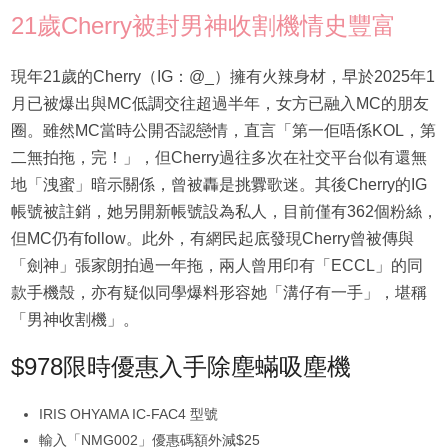
21歲Cherry被封男神收割機情史豐富
現年21歲的Cherry（IG：@_）擁有火辣身材，早於2025年1
月已被爆出與MC低調交往超過半年，女方已融入MC的朋友
圈。雖然MC當時公開否認戀情，直言「第一佢唔係KOL，第
二無拍拖，完！」，但Cherry過往多次在社交平台似有還無
地「洩蜜」暗示關係，曾被轟是挑釁歌迷。其後Cherry的IG
帳號被註銷，她另開新帳號設為私人，目前僅有362個粉絲，
但MC仍有follow。此外，有網民起底發現Cherry曾被傳與
「劍神」張家朗拍過一年拖，兩人曾用印有「ECCL」的同
款手機殼，亦有疑似同學爆料形容她「溝仔有一手」，堪稱
「男神收割機」。
$978限時優惠入手除塵蟎吸塵機
IRIS OHYAMA IC-FAC4 型號
輸入「NMG002」優惠碼額外減$25