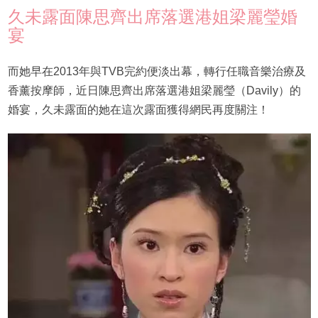
久未露面陳思齊出席落選港姐梁麗瑩婚
宴
而她早在2013年與TVB完約便淡出幕，轉行任職音樂治療及
香薰按摩師，近日陳思齊出席落選港姐梁麗瑩（Davily）的
婚宴，久未露面的她在這次露面獲得網民再度關注！