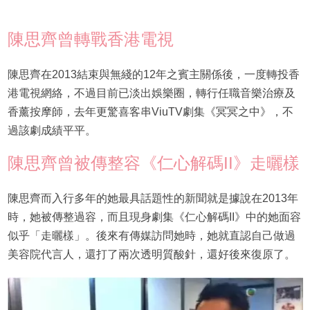
陳思齊曾轉戰香港電視
陳思齊在2013結束與無綫的12年之賓主關係後，一度轉投香
港電視網絡，不過目前已淡出娛樂圈，轉行任職音樂治療及
香薰按摩師，去年更驚喜客串ViuTV劇集《冥冥之中》，不
過該劇成績平平。
陳思齊曾被傳整容《仁心解碼II》走曬樣
陳思齊而入行多年的她最具話題性的新聞就是據說在2013年
時，她被傳整過容，而且現身劇集《仁心解碼II》中的她面容
似乎「走曬樣」。後來有傳媒訪問她時，她就直認自己做過
美容院代言人，還打了兩次透明質酸針，還好後來復原了。