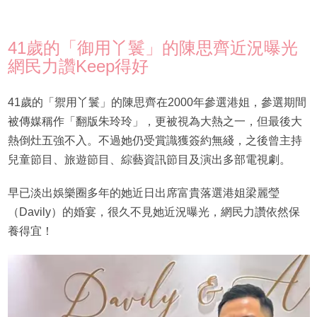
41歲的「御用丫鬟」的陳思齊近況曝光
網民力讚Keep得好
41歲的「禦用丫鬟」的陳思齊在2000年參選港姐，參選期間
被傳媒稱作「翻版朱玲玲」，更被視為大熱之一，但最後大
熱倒灶五強不入。不過她仍受賞識獲簽約無綫，之後曾主持
兒童節目、旅遊節目、綜藝資訊節目及演出多部電視劇。
早已淡出娛樂圈多年的她近日出席富貴落選港姐梁麗瑩
（Davily）的婚宴，很久不見她近況曝光，網民力讚依然保
養得宜！