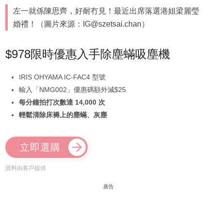
左一就係陳思齊，好耐冇見！最近出席落選港姐梁麗瑩
婚禮！（圖片來源：IG@szetsai.chan）
$978限時優惠入手除塵蟎吸塵機
IRIS OHYAMA IC-FAC4 型號
輸入「NMG002」優惠碼額外減$25
每分鐘拍打次數達 14,000 次
輕鬆清除床褥上的塵蟎、灰塵
立即選購
資料由客戶提供
廣告