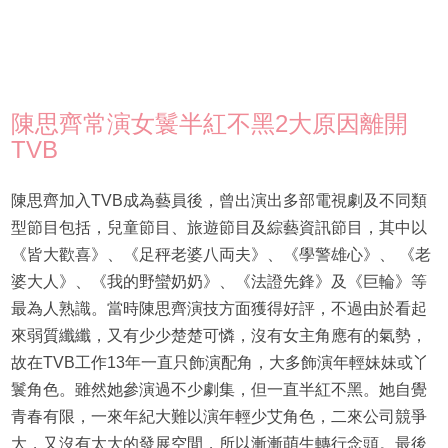
陳思齊常演女鬟半紅不黑2大原因離開
TVB
陳思齊加入TVB成為藝員後，曾出演出多部電視劇及不同類
型節目包括，兒童節目、旅遊節目及綜藝資訊節目，其中以
《皆大歡喜》、《足秤老婆八両夫》、《學警雄心》、 《老
婆大人》、《我的野蠻奶奶》、《法證先鋒》及《巨輪》等
最為人熟識。當時陳思齊演技方面獲得好評，不過由於看起
來弱質纖纖，又有少少楚楚可憐，沒有女主角應有的氣勢，
故在TVB工作13年一直只飾演配角，大多飾演年輕妹妹或丫
鬟角色。雖然她參演過不少劇集，但一直半紅不黑。她自覺
青春有限，一來年紀大難以演年輕少艾角色，二來公司競爭
大，又沒有太大的發展空間，所以漸漸萌生轉行念頭。最後