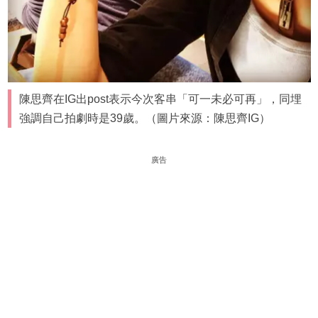
陳思齊在IG出post表示今次客串「可一未必可再」，同埋
強調自己拍劇時是39歲。（圖片來源：陳思齊IG）
廣告