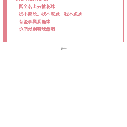
嚮全名出去搶花球
我不尷尬。我不尷尬。我不尷尬
有些事與我無緣
你們就別替我急喇
廣告