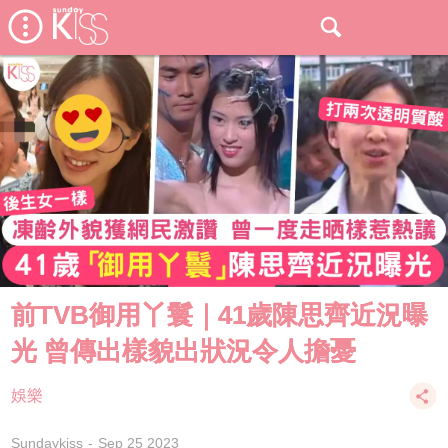
前TVB御用丫鬟｜41歲陳思齊近況曝
光 曾傳出樣貌出狀況令人擔憂
娛樂
Sundaykiss
Sep 25 2023