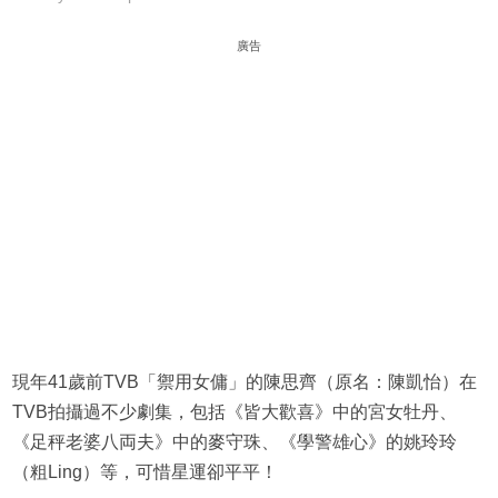
廣告
現年41歲前TVB「禦用女傭」的陳思齊（原名：陳凱怡）在
TVB拍攝過不少劇集，包括《皆大歡喜》中的宮女牡丹、
《足秤老婆八両夫》中的麥守珠、《學警雄心》的姚玲玲
（粗Ling）等，可惜星運卻平平！