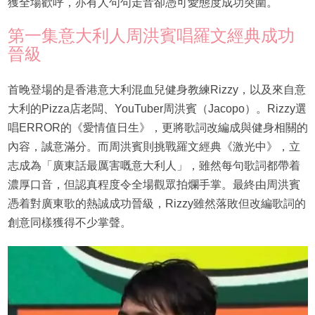
獲全場歡呼，亦有人句句走音卻憑可愛態度成功突圍。
第一集意大利人周洪賓唱羅文經典成功
晉級
首晚登場的是香港意大利混血兒健身教練Rizzy，以及來自意
大利的Pizza店老闆、YouTuber周洪賓（Jacopo）。Rizzy選
唱ERROR的《愛情值日生》，更將歌詞改編成與健身相關的
內容，誠意滿分。而周洪賓則挑戰羅文經典《激光中》，立
志成為「廣東話最厲害嘅意大利人」，雖然每句歌詞都帶着
濃厚口音，但認真程度令全場觀眾拍爛手掌。最終由周洪賓
憑着對廣東歌的熱誠成功晉級，Rizzy雖然落敗但改編歌詞的
創意同樣獲得不少掌聲。