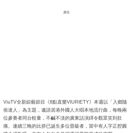
廣告
ViuTV全新綜藝節目《8點直樂VIURIETY》本週以「入鄉隨
俗達人」為主題，邀請居港外國人大唱本地流行曲，每晚兩
位參賽者同台較量，不鹹不淡的廣東話演繹令觀眾笑到肚
痛。連續三晚的比拼已誕生多位晉級者，當中有人字正腔圓