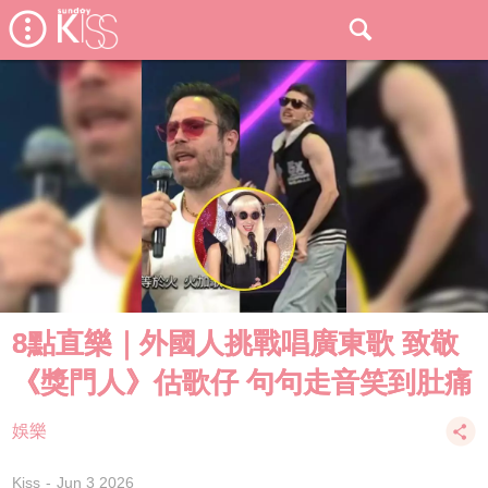
8點直樂｜外國人挑戰唱廣東歌 致敬
《獎門人》估歌仔 句句走音笑到肚痛
娛樂
Kiss
Jun 3 2026