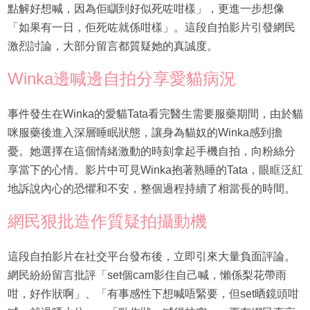
點解好想喊，因為佢瞓到好似死咗咁樣」，更進一步想像
「如果有一日，佢死咗就係咁樣」。這段自拍影片引發網民
激烈討論，大部分留言都質疑她的真誠度。
Winka邊喊邊自拍分享愛貓病況
事件發生在Winka的愛貓Tata看完醫生需要服藥期間，由於貓
咪服藥後進入深層睡眠狀態，讓身為貓奴的Winka感到擔
憂。她選擇在這個情緒激動的時刻拿起手機自拍，向粉絲分
享當下的心情。影片中可見Winka抱著熟睡的Tata，眼眶泛紅
地訴說內心的恐懼和不安，整個過程持續了相當長的時間。
網民狠批造作質疑拍攝動機
這段自拍影片在社交平台發布後，立即引來大量負面評論。
網民紛紛留言批評「set個cam影住自己喊，懶係梨花帶雨
咁，好作狀啊」、「有事感性下想喊唔緊要，但set晒鏡頭咁