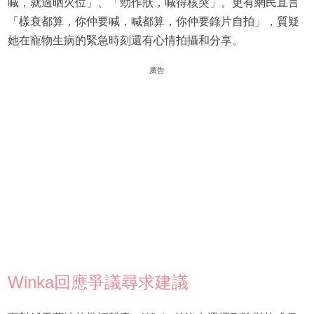
喊，就過晒火位」、「勁作狀，喊得核突」。更有網民直言
「樣衰都算，你仲要喊，喊都算，你仲要錄片自拍」，質疑
她在寵物生病的緊急時刻還有心情拍攝和分享。
廣告
Winka回應爭議尋求建議