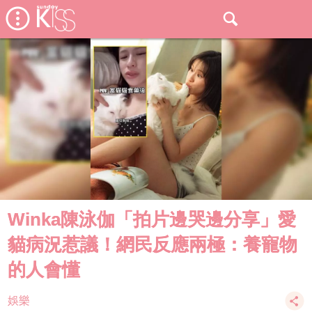
Winka陳泳伽「拍片邊哭邊分享」愛
貓病況惹議！網民反應兩極：養寵物
的人會懂
娛樂