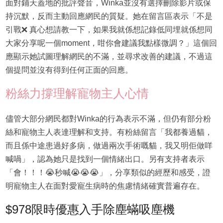
面對鋪天蓋地的批評聲音，Winka並沒有選擇刪除影片或保
持沉默，反而主動回應網民的質疑。她在留言區表示「不是
引戰❌ 真心想請教一下，如果我就係想記錄低同埋就係想同
大家分享呢一個moment，咁你會建議我點樣微調？」這個回
應顯示她試圖理解網民的不滿，並尋求改善的建議，不過這
個提問並沒有得到任何正面的回應。
粉絲力撐理解寵物主人心情
儘管大部分網民都對Winka的行為表示不滿，但仍有部分粉
絲和寵物主人表達理解和支持。有粉絲留言「我都養過貓，
而且係中途患過好多病，做過兩次手術嘅貓，我又明佢做咩
喊喎」，認為她只是找到一個情緒出口。另有支持者表示
「會！！！😭秒喊😭😭😭」，分享類似的經歷和感受，證
明寵物主人在面對愛寵生病時的焦慮情緒確實普遍存在。
$978限時優惠入手除塵蟎吸塵機