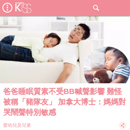
爸爸睡眠質素不受BB喊聲影響 難怪
被稱「豬隊友」 加拿大博士：媽媽對
哭鬧聲特別敏感
嬰幼兒及兒童