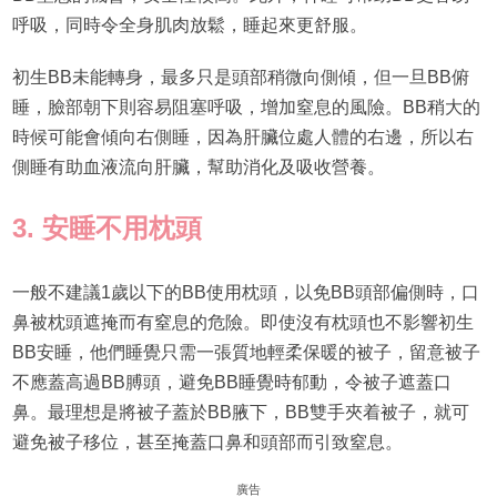
呼吸，同時令全身肌肉放鬆，睡起來更舒服。
初生BB未能轉身，最多只是頭部稍微向側傾，但一旦BB俯
睡，臉部朝下則容易阻塞呼吸，增加窒息的風險。BB稍大的
時候可能會傾向右側睡，因為肝臟位處人體的右邊，所以右
側睡有助血液流向肝臟，幫助消化及吸收營養。
3. 安睡不用枕頭
一般不建議1歲以下的BB使用枕頭，以免BB頭部偏側時，口
鼻被枕頭遮掩而有窒息的危險。即使沒有枕頭也不影響初生
BB安睡，他們睡覺只需一張質地輕柔保暖的被子，留意被子
不應蓋高過BB膊頭，避免BB睡覺時郁動，令被子遮蓋口
鼻。最理想是將被子蓋於BB腋下，BB雙手夾着被子，就可
避免被子移位，甚至掩蓋口鼻和頭部而引致窒息。
廣告