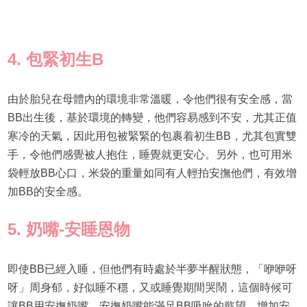
4. 包緊初生
B
由於胎兒在母體內的環境非常溫暖，令他們很有安全感，當
BB出生後，基於環境的轉變，他們容易感到不安，尤其正值
寒冷的天氣，因此用包被緊緊的包裹着初生BB，尤其包實雙
手，令他們感覺被人抱住，睡覺就更安心。另外，也可用米
袋輕放BB心口，米袋的重量如同有人輕拍安撫他們，有效增
加BB的安全感。
5. 奶嘴-安睡恩物
即使BB已經入睡，但他們有時處於半夢半醒狀態，「咿咿呀
呀」周身郁，好似睡不穩，又或睡覺期間哭鬧，這個時候可
讓BB用安撫奶嘴。安撫奶嘴能滿足BB吸吮的慾望，增加安