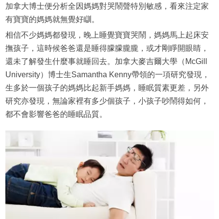
加拿大博士便分析全因媽媽對哭鬧聲特別敏感，看來注定家
有寶寶的媽媽就無覺好瞓。
相信不少媽媽都發現，晚上睡覺寶寶哭鬧，媽媽馬上起床安
撫孩子，這時候爸爸還是睡得朦朦朧朧，或才剛睜開眼睛，
還未了解發生什麼事就睡回去。加拿大麥吉爾大學（McGill
University）博士生Samantha Kenny帶領的一項研究發現，
生多於一個孩子的媽媽比起新手媽媽，睡眠質素更差，另外
研究亦發現，無論家裡有多少個孩子，小孩子吵鬧得如何，
都不會影響爸爸的睡眠品質。