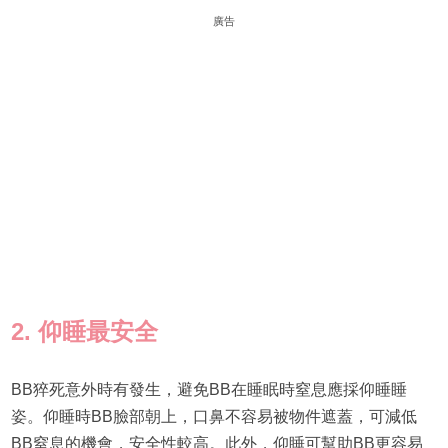
廣告
2. 仰睡最安全
BB猝死意外時有發生，避免BB在睡眠時窒息應採仰睡睡
姿。仰睡時BB臉部朝上，口鼻不容易被物件遮蓋，可減低
BB窒息的機會，安全性較高。此外，仰睡可幫助BB更容易