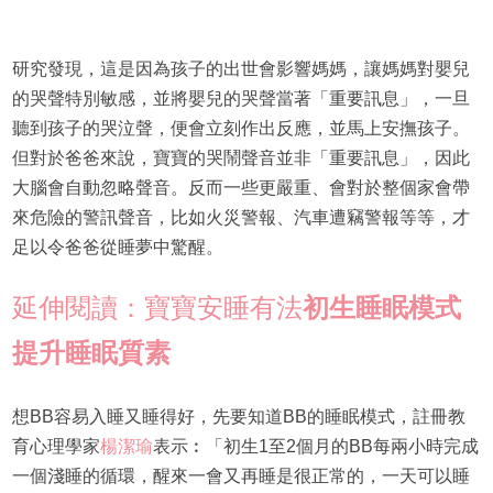
研究發現，這是因為孩子的出世會影響媽媽，讓媽媽對嬰兒
的哭聲特別敏感，並將嬰兒的哭聲當著「重要訊息」，一旦
聽到孩子的哭泣聲，便會立刻作出反應，並馬上安撫孩子。
但對於爸爸來說，寶寶的哭鬧聲音並非「重要訊息」，因此
大腦會自動忽略聲音。反而一些更嚴重、會對於整個家會帶
來危險的警訊聲音，比如火災警報、汽車遭竊警報等等，才
足以令爸爸從睡夢中驚醒。
延伸閱讀：寶寶安睡有法
初生睡眠模式
提升睡眠質素
想BB容易入睡又睡得好，先要知道BB的睡眠模式，註冊教
育心理學家
楊潔瑜
表示︰「初生1至2個月的BB每兩小時完成
一個淺睡的循環，醒來一會又再睡是很正常的，一天可以睡