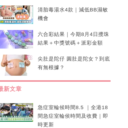
清胎毒湯水4款｜減低BB濕敏
機會
六合彩結果｜今期8月4日攪珠
結果＋中獎號碼＋派彩金額
尖肚是陀仔 圓肚是陀女？到底
有無根據？
最新文章
急症室輪候時間8.5 ｜全港18
間急症室輪侯時間及收費｜即
時更新