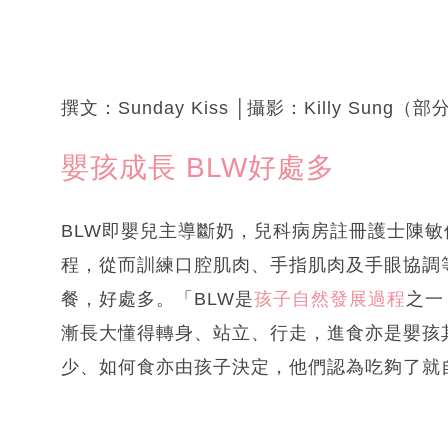
撰文：Sunday Kiss │攝影：Killy S
嬰孩成長 BLW好處多
BLW即嬰兒主導斷奶，兒科病房註冊護士陳敏
程，從而訓練口腔肌肉、手指肌肉及手眼協調
餐，好處多。「BLW是
孩子自然發展過程
之一
漸長大懂得轉身、站立、行走，進食亦是嬰孩
少、如何食亦由孩子決定，他們認為吃夠了就