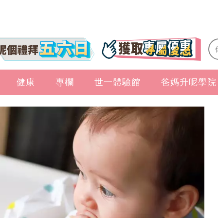
健康
專欄
世一體驗館
爸媽升呢學院