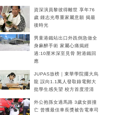
資深演員黎彼得離世 享年76
歲 鍾志光尊重家屬意願 揭最
後時光
男童港鐵站出口外跣倒急做全
身麻醉手術 家屬心痛揭經
過:10厘米深至見骨 附港鐵回
應
JUPAS放榜｜東華學院擺大烏
龍 誤向1.1萬人發取錄電郵大
批學生感失望 校方首度澄清
外公抱孫女過馬路 3歲女捱撞
亡 曾獲最佳車長獎被告電車司