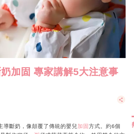
斷奶加固 專家講解5大注意事
）即嬰兒主導斷奶，像顛覆了傳統的嬰兒
加固
方式。約6個