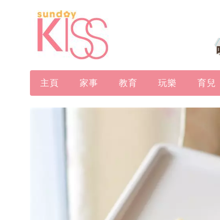
主頁
家事
教育
玩樂
育兒