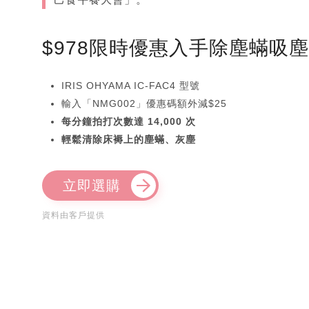
$978限時優惠入手除塵蟎吸
IRIS OHYAMA IC-FAC4 型號
輸入「NMG002」優惠碼額外減$25
每分鐘拍打次數達 14,000 次
輕鬆清除床褥上的塵蟎、灰塵
立即選購
資料由客戶提供