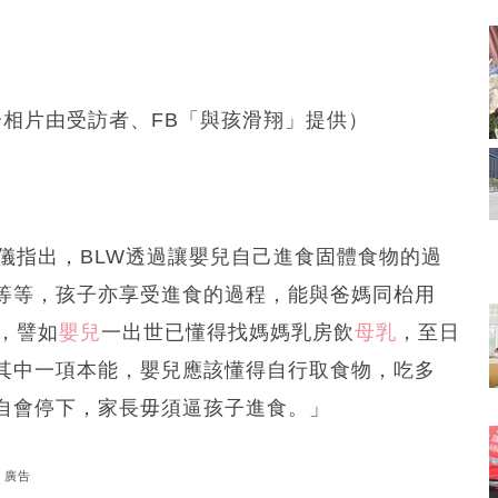
ung（部分相片由受訪者、FB「與孩滑翔」提供）
儀指出，BLW透過讓嬰兒自己進食固體食物的過
等等，孩子亦享受進食的過程，能與爸媽同枱用
，譬如
嬰兒
一出世已懂得找媽媽乳房飲
母乳
，至日
其中一項本能，嬰兒應該懂得自行取食物，吃多
自會停下，家長毋須逼孩子進食。」
廣告