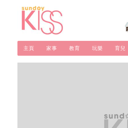
主頁
家事
教育
玩樂
育兒