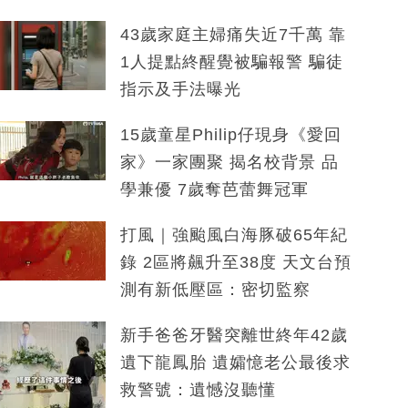
43歲家庭主婦痛失近7千萬 靠
1人提點終醒覺被騙報警 騙徒
指示及手法曝光
15歲童星Philip仔現身《愛回
家》一家團聚 揭名校背景 品
學兼優 7歲奪芭蕾舞冠軍
打風｜強颱風白海豚破65年紀
錄 2區將飆升至38度 天文台預
測有新低壓區：密切監察
新手爸爸牙醫突離世終年42歲
遺下龍鳳胎 遺孀憶老公最後求
救警號：遺憾沒聽懂