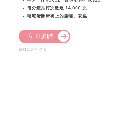
每分鐘拍打次數達 14,000 次
輕鬆清除床褥上的塵蟎、灰塵
立即選購
資料由客戶提供