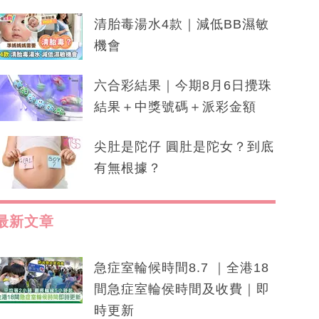
清胎毒湯水4款｜減低BB濕敏
機會
六合彩結果｜今期8月6日攪珠
結果＋中獎號碼＋派彩金額
尖肚是陀仔 圓肚是陀女？到底
有無根據？
最新文章
急症室輪候時間8.7 ｜全港18
間急症室輪侯時間及收費｜即
時更新