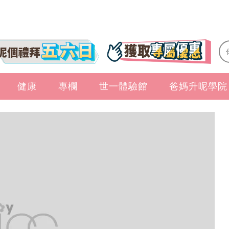
健康
專欄
世一體驗館
爸媽升呢學院