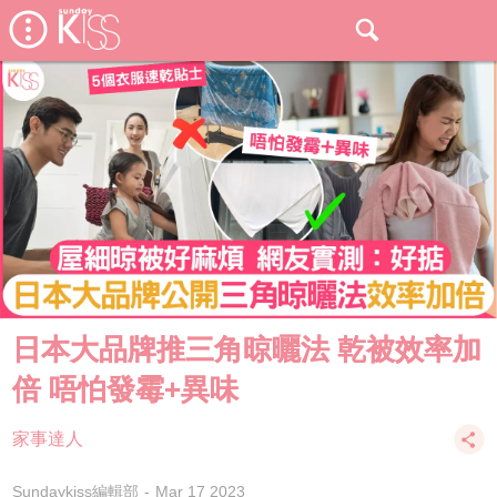
日本大品牌推三角晾曬法 乾被效率加
倍 唔怕發霉+異味
家事達人
Sundaykiss編輯部
Mar 17 2023