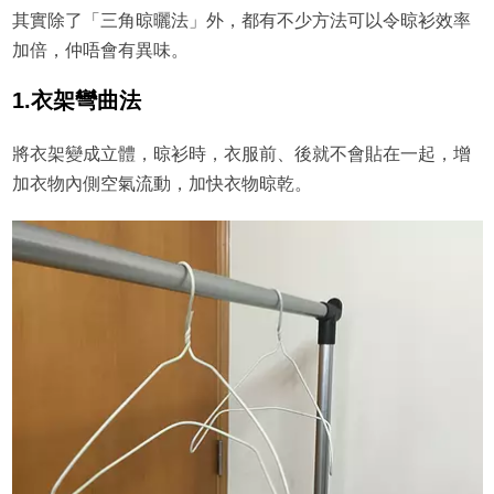
其實除了「三角晾曬法」外，都有不少方法可以令晾衫效率
加倍，仲唔會有異味。
1.衣架彎曲法
將衣架變成立體，晾衫時，衣服前、後就不會貼在一起，增
加衣物內側空氣流動，加快衣物晾乾。