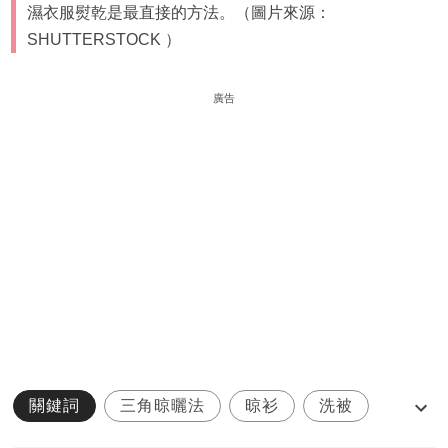
濕衣服熨乾是最直接的方法。（圖片來源：
SHUTTERSTOCK ）
廣告
關鍵詞
三角晾曬法
晾衫
洗被
潮濕