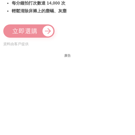
每分鐘拍打次數達 14,000 次
輕鬆清除床褥上的塵蟎、灰塵
立即選購
資料由客戶提供
廣告