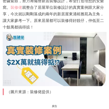
密鑼緊鼓，努力籌備替新居裝修設計，希望打造理想的安樂
窩。
裝修佬
就整合了居屋單位裝修設計的真實案例跟大家分
享，今次就以剛剛落成約兩年的新居屋東涌裕雅苑為主角，
讓大家參考一下。原來居屋都可以裝修得好靚仔，仲低至二
十餘萬都搞得掂！
（圖片來源：裝修佬提供）
廣告