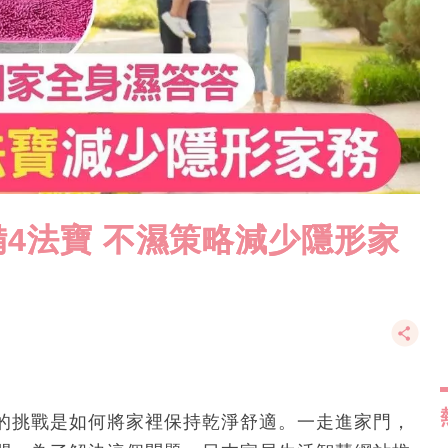
4法寶 不濕策略減少隱形家
的挑戰是如何將家裡保持乾淨舒適。一走進家門，