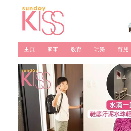
主頁
家事
教育
玩樂
育兒