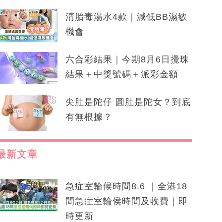
清胎毒湯水4款｜減低BB濕敏
機會
六合彩結果｜今期8月6日攪珠
結果＋中獎號碼＋派彩金額
尖肚是陀仔 圓肚是陀女？到底
有無根據？
最新文章
急症室輪候時間8.6 ｜全港18
間急症室輪侯時間及收費｜即
時更新