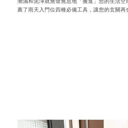
潮濕和泥濘就無聲無息地「搬進」您的生活空
薦了雨天入門位四種必備工具，讓您的玄關再