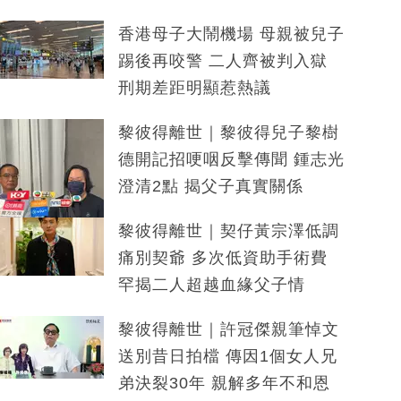
香港母子大鬧機場 母親被兒子
踢後再咬警 二人齊被判入獄
刑期差距明顯惹熱議
黎彼得離世｜黎彼得兒子黎樹
德開記招哽咽反擊傳聞 鍾志光
澄清2點 揭父子真實關係
黎彼得離世｜契仔黃宗澤低調
痛別契爺 多次低資助手術費
罕揭二人超越血緣父子情
黎彼得離世｜許冠傑親筆悼文
送別昔日拍檔 傳因1個女人兄
弟決裂30年 親解多年不和恩