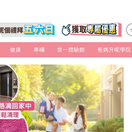
健康
專欄
世一體驗館
爸媽升呢學院