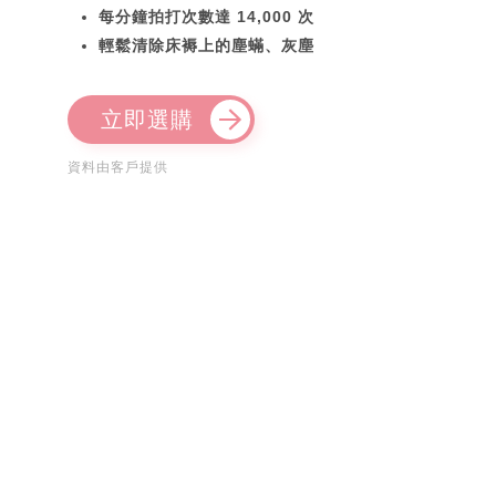
每分鐘拍打次數達 14,000 次
輕鬆清除床褥上的塵蟎、灰塵
立即選購
資料由客戶提供