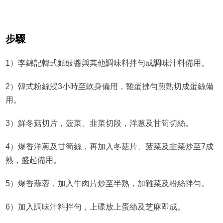
步驟
1）李錦記韓式麵豉醬與其他調味料拌勻成調味汁料備用。
2）韓式粉絲浸3小時至軟身備用，雞蛋拂勻煎熟切成蛋絲備
用。
3）鮮冬菇切片，菠菜、韭菜切段，洋蔥及甘筍切絲。
4）爆香洋蔥及甘筍絲，再加入冬菇片、菠菜及韭菜炒至7成
熟，盛起備用。
5）爆香蒜蓉，加入牛肉片炒至半熟，加雜菜及粉絲拌勻。
6）加入調味汁料拌勻，上碟放上蛋絲及芝麻即成。