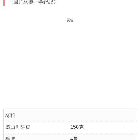
（圖片來源：李錦記）
廣告
材料
墨西哥餅皮
150克
雞脾
4隻