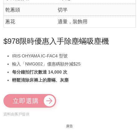
乾蔥頭
切半
蔥花
適量，裝飾用
$978限時優惠入手除塵蟎吸塵機
IRIS OHYAMA IC-FAC4 型號
輸入「NMG002」優惠碼額外減$25
每分鐘拍打次數達 14,000 次
輕鬆清除床褥上的塵蟎、灰塵
立即選購
資料由客戶提供
廣告