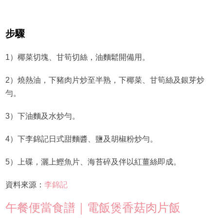
步驟
1）椰菜切塊、甘筍切絲，油麵鬆開備用。
2）燒熱油，下豬肉片炒至半熟，下椰菜、甘筍絲及銀芽炒
勻。
3）下油麵及水炒勻。
4）下李錦記日式甜麵醬、鹽及胡椒粉炒勻。
5）上碟，灑上鰹魚片、海苔碎及伴以紅薑絲即成。
資料來源：
李錦記
午餐便當食譜｜電飯煲香菇肉片飯