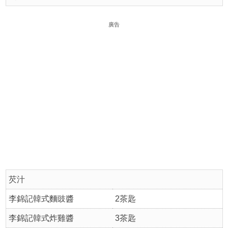
廣告
芡汁
李錦記韓式麵豉醬
2茶匙
李錦記韓式炸雞醬
3茶匙