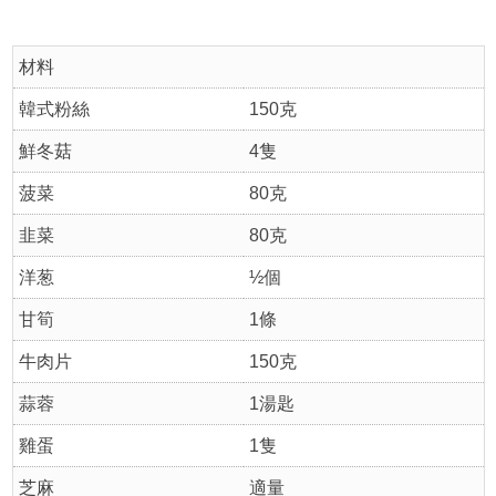
材料
韓式粉絲
150克
鮮冬菇
4隻
菠菜
80克
韭菜
80克
洋葱
½個
甘筍
1條
牛肉片
150克
蒜蓉
1湯匙
雞蛋
1隻
芝麻
適量