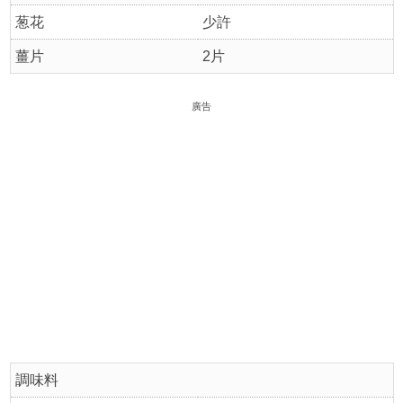
葱花
少許
薑片
2片
廣告
調味料