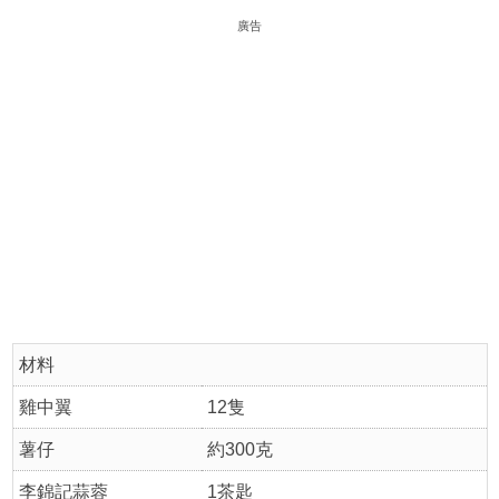
廣告
材料
雞中翼
12隻
薯仔
約300克
李錦記蒜蓉
1茶匙