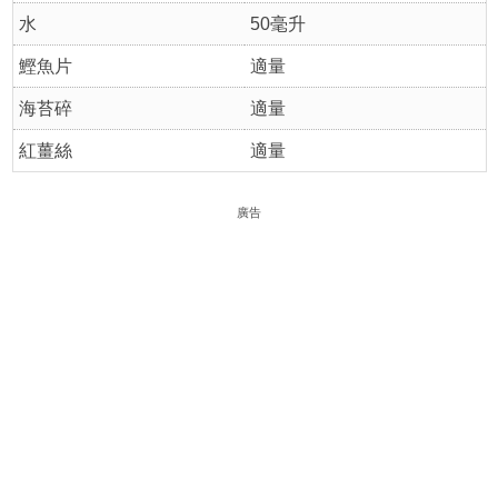
水
50毫升
鰹魚片
適量
海苔碎
適量
紅薑絲
適量
廣告