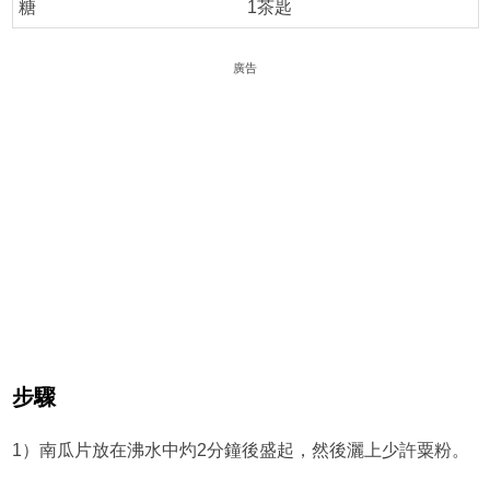
糖
1茶匙
廣告
步驟
1）南瓜片放在沸水中灼2分鐘後盛起，然後灑上少許粟粉。