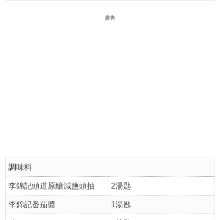
廣告
調味料
李錦記頭道原釀減鹽頭抽
2湯匙
李錦記番茄醬
1湯匙