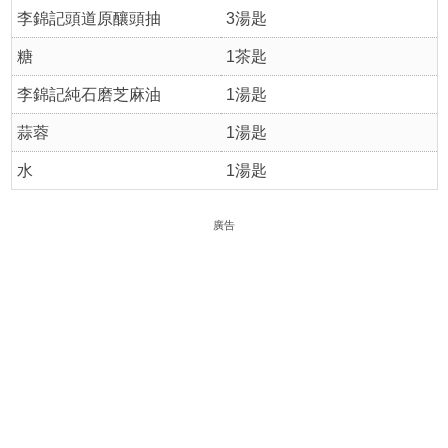
李錦記頭道原釀頭抽
3湯匙
糖
1茶匙
李錦記純石磨芝麻油
1湯匙
蒜蓉
1湯匙
水
1湯匙
廣告