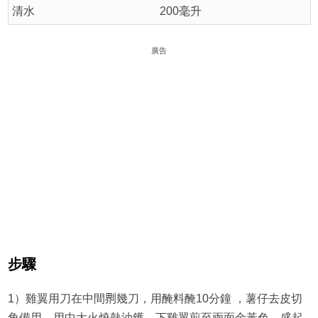
清水
200毫升
廣告
步驟
1）雞翼用刀在中間𠝹幾刀，用醃料醃10分鐘 ，薯仔去皮切
角備用。用中大火燒熱油鑊，下雞翼煎至兩面金黃色，盛起