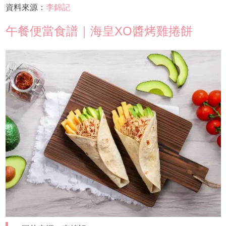
資料來源：
李錦記
午餐便當食譜｜海皇XO醬烤雞捲餅