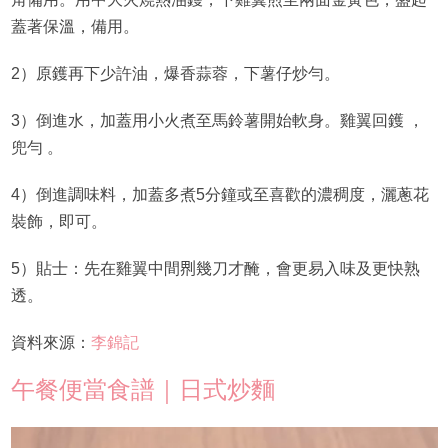
蓋著保溫，備用。
2）原鑊再下少許油，爆香蒜蓉，下薯仔炒勻。
3）倒進水，加蓋用小火煮至馬鈴薯開始軟身。雞翼回鑊 ，
兜勻 。
4）倒進調味料，加蓋多煮5分鐘或至喜歡的濃稠度，灑蔥花
裝飾，即可。
5）貼士：先在雞翼中間𠝹幾刀才醃，會更易入味及更快熟
透。
資料來源：
李錦記
午餐便當食譜｜日式炒麵