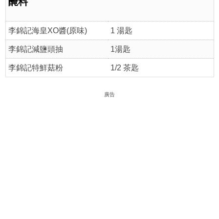
醃料
李錦記海皇XO醬(原味)
1 湯匙
李錦記減鹽頭抽
1湯匙
李錦記特鮮菇粉
1/2 茶匙
廣告