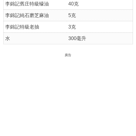
李錦記舊庄特級蠔油
40克
李錦記純石磨芝麻油
5克
李錦記特級老抽
3克
水
300毫升
廣告