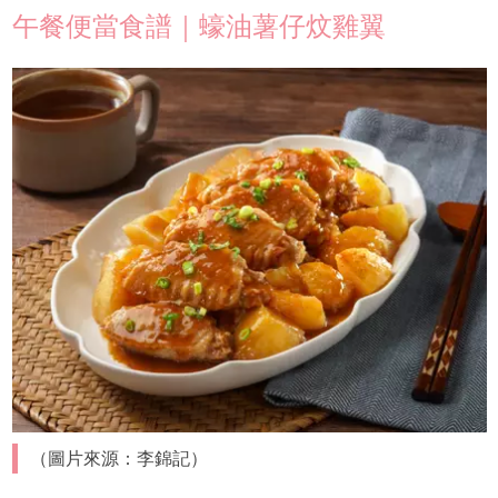
午餐便當食譜｜蠔油薯仔炆雞翼
（圖片來源：李錦記）