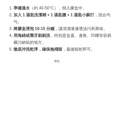
準備溫水
（約 40-50°C），倒入膠盒中。
加入 1 湯匙洗潔精 + 1 湯匙鹽 + 1 湯匙小蘇打
，混合均
勻。
將膠盒浸泡 10-15 分鐘
，讓清潔液滲透油污和異味。
用海綿或舊牙刷刷洗
，特別是盒蓋、邊角、凹槽等容易
藏污納垢的地方。
徹底沖洗乾淨，確保無殘留
，最後晾乾即可。
廣告