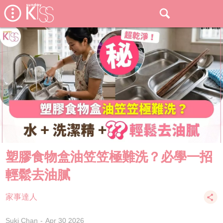
塑膠食物盒油笠笠極難洗？必學一招
輕鬆去油膩
家事達人
Suki Chan
Apr 30 2026