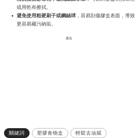
或用乾布擦拭。
避免使用粗硬刷子或鋼絲球
，容易刮傷膠盒表面，導致
更容易藏污納垢。
廣告
關鍵詞
塑膠食物盒
輕鬆去油膩