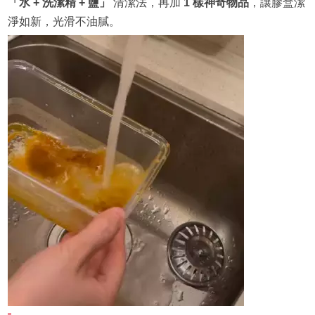
「水 + 洗潔精 + 鹽」
清潔法，再加
1 樣神奇物品
，讓膠盒潔
淨如新，光滑不油膩。