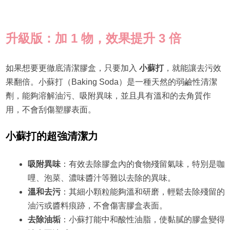
升級版：加 1 物，效果提升 3 倍
如果想要更徹底清潔膠盒，只要加入
小蘇打
，就能讓去污效
果翻倍。小蘇打（Baking Soda）是一種天然的弱鹼性清潔
劑，能夠溶解油污、吸附異味，並且具有溫和的去角質作
用，不會刮傷塑膠表面。
小蘇打的超強清潔力
吸附異味
：有效去除膠盒內的食物殘留氣味，特別是咖
哩、泡菜、濃味醬汁等難以去除的異味。
溫和去污
：其細小顆粒能夠溫和研磨，輕鬆去除殘留的
油污或醬料痕跡，不會傷害膠盒表面。
去除油垢
：小蘇打能中和酸性油脂，使黏膩的膠盒變得