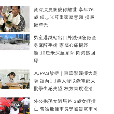
資深演員黎彼得離世 享年76
歲 鍾志光尊重家屬意願 揭最
後時光
男童港鐵站出口外跣倒急做全
身麻醉手術 家屬心痛揭經
過:10厘米深至見骨 附港鐵回
應
JUPAS放榜｜東華學院擺大烏
龍 誤向1.1萬人發取錄電郵大
批學生感失望 校方首度澄清
外公抱孫女過馬路 3歲女捱撞
亡 曾獲最佳車長獎被告電車司