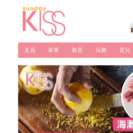
主頁
家事
教育
玩樂
育兒