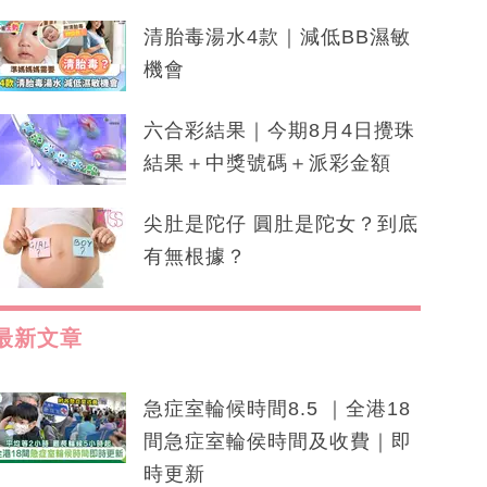
清胎毒湯水4款｜減低BB濕敏
機會
六合彩結果｜今期8月4日攪珠
結果＋中獎號碼＋派彩金額
尖肚是陀仔 圓肚是陀女？到底
有無根據？
最新文章
急症室輪候時間8.5 ｜全港18
間急症室輪侯時間及收費｜即
時更新