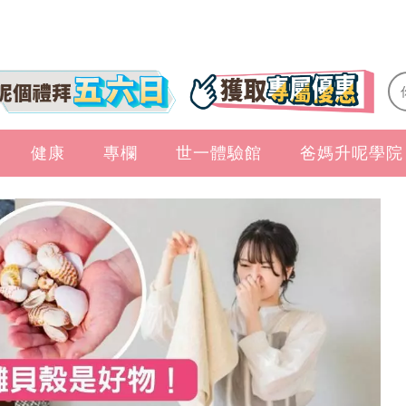
健康
專欄
世一體驗館
爸媽升呢學院