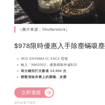
（圖片來源：Shutterstock）
$978限時優惠入手除塵蟎吸
IRIS OHYAMA IC-FAC4 型號
輸入「NMG002」優惠碼額外減$25
每分鐘拍打次數達 14,000 次
輕鬆清除床褥上的塵蟎、灰塵
立即選購
資料由客戶提供