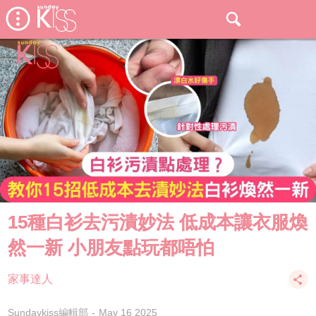
15種白衫去污漬妙法 低成本讓衣服煥
然一新 小朋友點玩都唔怕
家事達人
Sundaykiss編輯部
May 16 2025