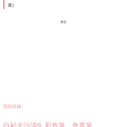
庫)
廣告
回到目錄
白衫去污漬9. 彩色筆、奇異筆