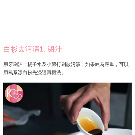
白衫去污漬1. 醬汁
用牙刷沾上橘子水及小蘇打刷散污漬；如果較為嚴重，可以
用氧系漂白粉先浸透再機洗。