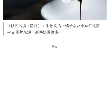
白衫去污漬（醬汁）：用牙刷沾上橘子水及小蘇打刷散
污漬(圖片來源：新傳媒圖片庫)
廣告