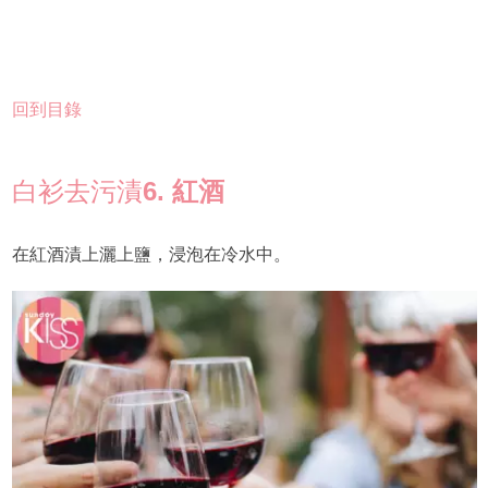
回到目錄
白衫去污漬
6. 紅酒
在紅酒漬上灑上鹽，浸泡在冷水中。