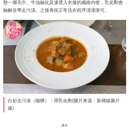
墊一層毛巾。牛油融化及滲透入衣服的纖維內後，乳化劑會
融解並帶走污漬。之後再按正常洗衣程序清潔便可。
白衫去污漬（咖喱）：用乳化劑(圖片來源：新傳媒圖片
庫)
廣告