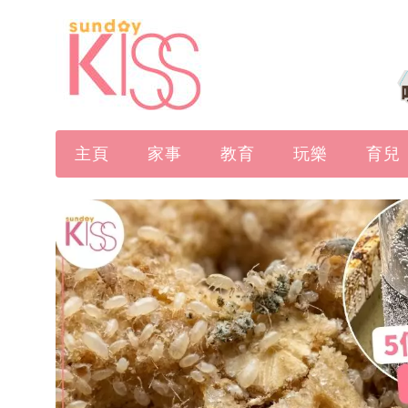
主頁
家事
教育
玩樂
育兒