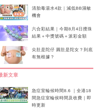
清胎毒湯水4款｜減低BB濕敏
機會
六合彩結果｜今期8月4日攪珠
結果＋中獎號碼＋派彩金額
尖肚是陀仔 圓肚是陀女？到底
有無根據？
最新文章
急症室輪候時間8.6 ｜全港18
間急症室輪侯時間及收費｜即
時更新