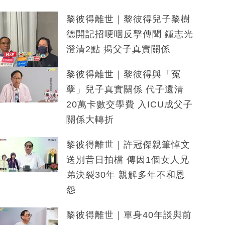
黎彼得離世｜黎彼得兒子黎樹
德開記招哽咽反擊傳聞 鍾志光
澄清2點 揭父子真實關係
黎彼得離世｜黎彼得與「冤
孽」兒子真實關係 代子還清
20萬卡數交學費 入ICU成父子
關係大轉折
黎彼得離世｜許冠傑親筆悼文
送別昔日拍檔 傳因1個女人兄
弟決裂30年 親解多年不和恩
怨
黎彼得離世｜單身40年談與前