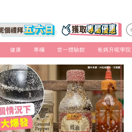
健康
專欄
世一體驗館
爸媽升呢學院