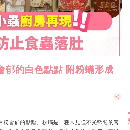
會郁的白色點點 附粉蟎形成
白粉會郁的點點。粉蟎是一種常見但不受歡迎的客