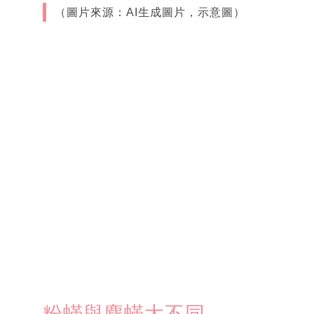
（圖片來源：AI生成圖片，示意圖）
粉蟎與塵蟎大不同