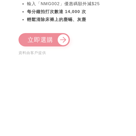
輸入「NMG002」優惠碼額外減$25
每分鐘拍打次數達 14,000 次
輕鬆清除床褥上的塵蟎、灰塵
立即選購
資料由客戶提供