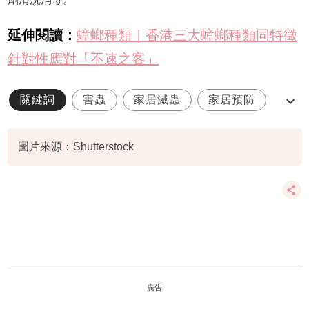
延伸閱讀：
蟑螂種類｜香港三大蟑螂種類同特徵
針對性應對「不速之客」
關鍵詞
害蟲
家居滅蟲
家居預防
蟑螂
圖片來源：Shutterstock
廣告