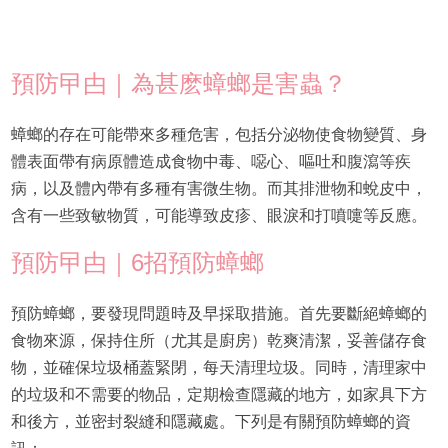
預防曱甴｜為甚麽蟑螂是害蟲？
蟑螂的存在可能帶來多種危害，包括分泌物使食物變質、身
體表面帶有病原體造成食物中毒、噁心、嘔吐和腹瀉等疾
病，以及體內帶有多種有害微生物。而其排泄物和蛻皮中，
含有一些致敏物質，可能導致皮疹、眼淚和打噴嚏等反應。
預防曱甴｜6招預防蟑螂
預防蟑螂，要發現問題時及早採取措施。首先要斷絕蟑螂的
食物來源，保持住所（尤其是廚房）乾爽清潔，妥善儲存食
物，並確保垃圾桶蓋緊閉，每天清理垃圾。同時，清理家中
的垃圾和不需要的物品，定期檢查隱藏的地方，如家具下方
和後方，並密封裂縫和隱藏處。下列是有關預防蟑螂的資