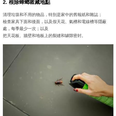
2. 根除蟑螂匿藏地點
清理垃圾和不用的物品，特別是家中的舊報紙和雜誌；
檢查家具下面和後面，以及假天花、氣槽和電線槽等隱蔽
處，每季最少一次；以及
把天花板、牆壁和地板上的裂縫和罅隙密封。