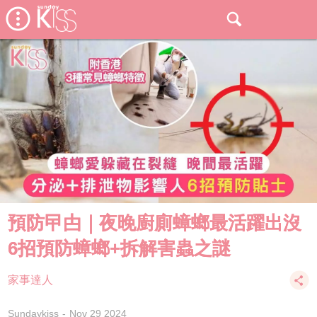
預防曱甴｜夜晚廚廁蟑螂最活躍出沒
6招預防蟑螂+拆解害蟲之謎
家事達人
Sundaykiss
Nov 29 2024