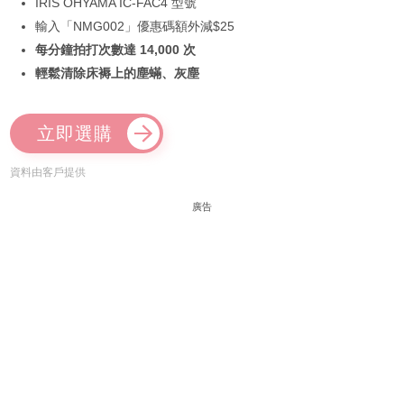
IRIS OHYAMA IC-FAC4 型號
輸入「NMG002」優惠碼額外減$25
每分鐘拍打次數達 14,000 次
輕鬆清除床褥上的塵蟎、灰塵
立即選購
資料由客戶提供
廣告