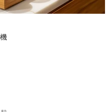
塵機
廣告