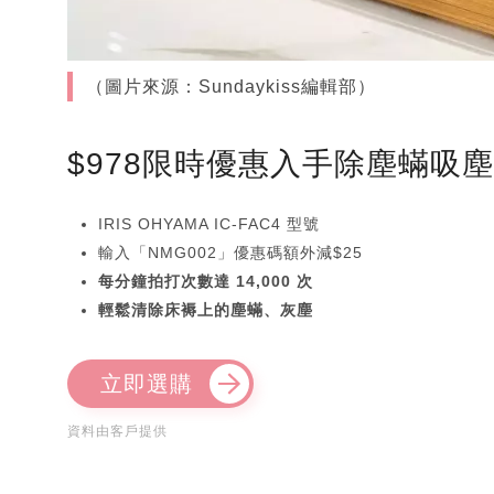
（圖片來源：Sundaykiss編輯部）
$978限時優惠入手除塵蟎吸
IRIS OHYAMA IC-FAC4 型號
輸入「NMG002」優惠碼額外減$25
每分鐘拍打次數達 14,000 次
輕鬆清除床褥上的塵蟎、灰塵
立即選購
資料由客戶提供