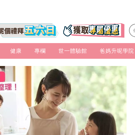
健康
專欄
世一體驗館
爸媽升呢學院