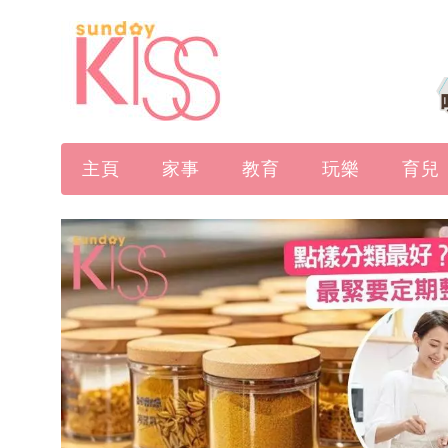
主頁
家事
教育
玩樂
育兒