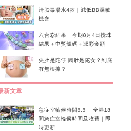
清胎毒湯水4款｜減低BB濕敏
機會
六合彩結果｜今期8月4日攪珠
結果＋中獎號碼＋派彩金額
尖肚是陀仔 圓肚是陀女？到底
有無根據？
最新文章
急症室輪候時間8.6 ｜全港18
間急症室輪侯時間及收費｜即
時更新