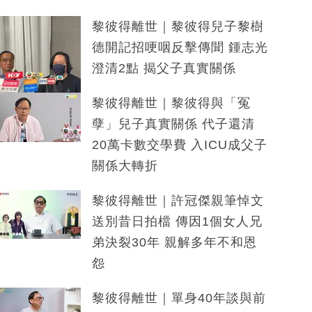
黎彼得離世｜黎彼得兒子黎樹
德開記招哽咽反擊傳聞 鍾志光
澄清2點 揭父子真實關係
黎彼得離世｜黎彼得與「冤
孽」兒子真實關係 代子還清
20萬卡數交學費 入ICU成父子
關係大轉折
黎彼得離世｜許冠傑親筆悼文
送別昔日拍檔 傳因1個女人兄
弟決裂30年 親解多年不和恩
怨
黎彼得離世｜單身40年談與前