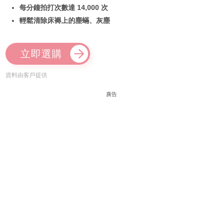
每分鐘拍打次數達 14,000 次
輕鬆清除床褥上的塵蟎、灰塵
立即選購
資料由客戶提供
廣告